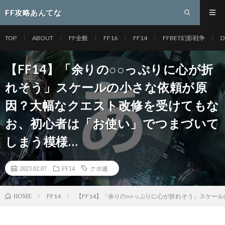
FF攻略あんてな
TOP
ABOUT
FF全般
FF16
FF14
FFBET幻影戦争
D
【FF14】「余りの○○っぷりに心が折
れそう」スケールの小さな依頼が原
因？大幅なクエスト改修を受けてもな
お、初心者は「お使い」でつまづいて
しまう模様…
2023.02.07
FF14
クポ速
FF14
【FF14】「余りの○○っぷりに心が折れそう」スケ
HOME