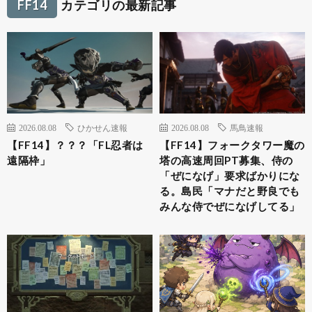
FF14
カテゴリの最新記事
2026.08.08
ひかせん速報
2026.08.08
馬鳥速報
【FF14】？？？「FL忍者は
【FF14】フォークタワー魔の
遠隔枠」
塔の高速周回PT募集、侍の
「ぜになげ」要求ばかりにな
る。島民「マナだと野良でも
みんな侍でぜになげしてる」