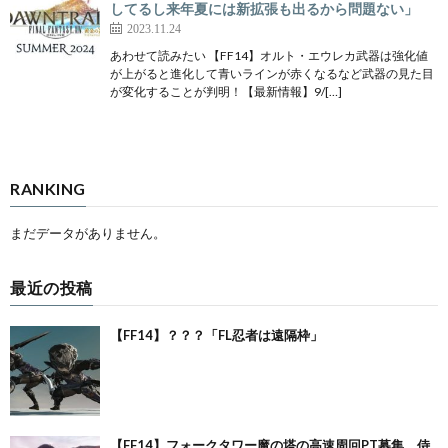
してるし来年夏には新拡張も出るから問題ない」
2023.11.24
あわせて読みたい 【FF14】オルト・エウレカ武器は強化値
が上がると進化して青いラインが赤くなるなど武器の見た目
が変化することが判明！【最新情報】9/[…]
RANKING
まだデータがありません。
最近の投稿
【FF14】？？？「FL忍者は遠隔枠」
【FF14】フォークタワー魔の塔の高速周回PT募集、侍