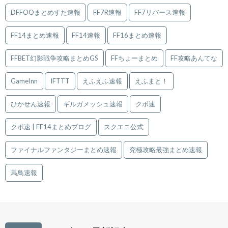
DFFOOまとめすた速報
FF7R速報
FF7リバース速報
FF14まとめ速報
FF14速報
FF16まとめ速報
FFBET幻影戦争攻略まとめGS
FFちょーまとめ
FF攻略あんてな
GameInn
IFTTT
えふえふ速報
えふまと！
ひかせん速報
ギルガメッシュ速報
クポ速
クポ速 | FF14まとめブログ
スクエニ公式
ファイナルファンタジーまとめ速報
究極攻略最強まとめ速報
馬鳥速報