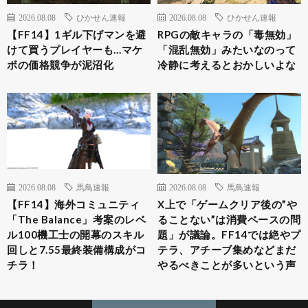
2026.08.08
ひかせん速報
2026.08.08
ひかせん速報
【FF14】1ギル下げマンを避
RPGの敵キャラの「毒無効」
けて買うプレイヤーも…マケ
「混乱無効」みたいなのって
ボの価格競争が泥沼化
冷静に考えるとおかしいよな
2026.08.08
馬鳥速報
2026.08.08
馬鳥速報
【FF14】海外コミュニティ
X上で「ゲームクリア後の”や
「The Balance」考案のレベ
ることない”は消費ペースの問
ル100機工士の開幕のスキル
題」が議論。FF14では絶やプ
回しと7.55最終装備構成がコ
テラ、アチーブ集めなどまだ
チラ！
やるべきことが多いという声