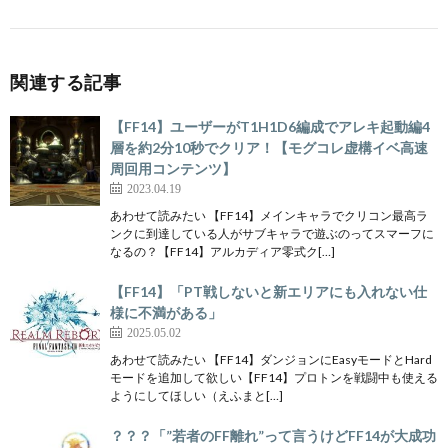
関連する記事
【FF14】ユーザーがT1H1D6編成でアレキ起動編4
層を約2分10秒でクリア！【モグコレ虚構イベ高速
周回用コンテンツ】
2023.04.19
あわせて読みたい 【FF14】メインキャラでクリコン最高ラ
ンクに到達している人がサブキャラで遊ぶのってスマーフに
なるの？【FF14】アルカディア零式ク[…]
【FF14】「PT戦しないと新エリアにも入れない仕
様に不満がある」
2025.05.02
あわせて読みたい 【FF14】ダンジョンにEasyモードとHard
モードを追加して欲しい【FF14】プロトンを戦闘中も使える
ようにしてほしい（えふまと[…]
？？？「”若者のFF離れ”って言うけどFF14が大成功