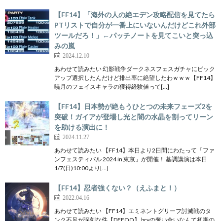
【FF14】「海外の人の絶エデン攻略配信を見てたら
PTリストで自分が一番上にいないんだけどこれ外部
ツールだろ！」←パッチノートを見てこいと突っ込
みの嵐
2024.12.10
あわせて読みたい 幻影戦争ダークネスフェスガチャにピック
アップ選択したんだけど排出率に絶望したわｗｗｗ【FF14】
暁月のフェイスキャラの獲得経験値って[…]
【FF14】日本勢が絶もうひとつの未来フェーズ2を
突破！ガイアが登場し光と闇の水晶を割ってリーン
を助ける演出に！
2024.11.27
あわせて読みたい 【FF14】本日より2日間にわたって「ファ
ンフェスティバル 2024 in 東京」が開催！ 基調講演は本日
1/7(日)10:00より[…]
【FF14】忍者強くない？（えふまと！）
2022.04.16
あわせて読みたい 【FF14】エミネントグリーフ討滅戦のタ
ンク不足が深刻な件【DFFOO】 brvの奪い合いなんて初期の