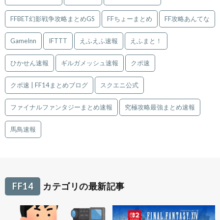
FFBET幻影戦争攻略まとめGS
FFちょーまとめ
FF攻略あんてな
GameInn
IFTTT
えふえふ速報
えふまと！
ひかせん速報
ギルガメッシュ速報
クポ速
クポ速 | FF14まとめブログ
スクエニ公式
ファイナルファンタジーまとめ速報
究極攻略最強まとめ速報
馬鳥速報
FF14
カテゴリの最新記事