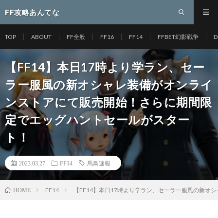
FF攻略あんてな
TOP
ABOUT
FF全般
FF16
FF14
FFBET幻影戦争
D
【FF14】本日17時より学ラン、セー
ラー服風の新オシャレ装備がオンライ
ンストアにて販売開始！さらに期間限
定でエッグハントセールがスター
ト！
2023.03.27
FF14
馬鳥速報
FF14
【FF14】本日17時より学ラン、セーラー服風の新
HOME