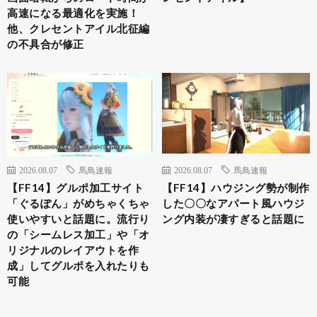
高速になる最適化を実施！
他、クレセントアイル北征編
の不具合が修正
2026.08.07
馬鳥速報
2026.08.07
馬鳥速報
【FF14】グルポ加工サイト
【FF14】ハウジング勢が制作
「ぐるぽん」がめちゃくちゃ
した〇〇なアパート風ハウジ
使いやすいと話題に。流行り
ング内装が凄すぎると話題に
の「シームレス加工」や「オ
リジナルのレイアウトを作
成」してグルポを入れたりも
可能