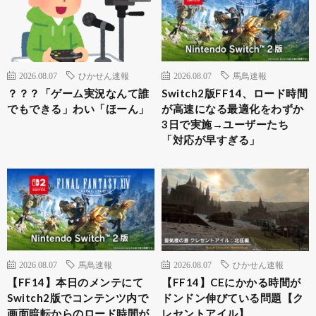
2026.08.07
ひかせん速報
2026.08.07
馬鳥速報
？？？「ゲーム実況なんて誰
Switch2版FF14、ロード時間
でもできる」わい「ほーん」
が高速になる最適化をわずか
3日で実施→ユーザーたち
「対応が早すぎる」
2026.08.07
馬鳥速報
2026.08.07
ひかせん速報
【FF14】本日のメンテにて
【FF14】CEにかかる時間が
Switch2版でコンテンツ内で
ドンドン伸びている問題【ク
画面暗転からのロード時間が
レセントアイル】