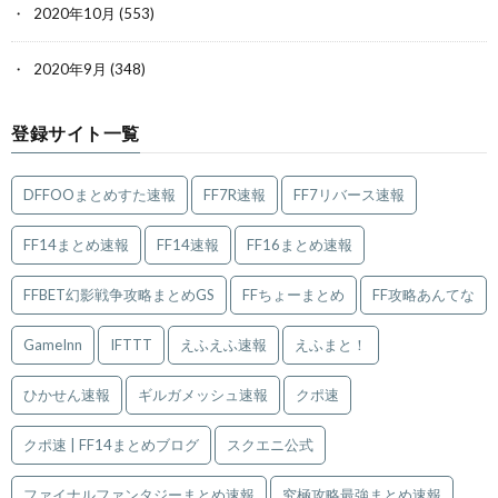
2020年10月
(553)
2020年9月
(348)
登録サイト一覧
DFFOOまとめすた速報
FF7R速報
FF7リバース速報
FF14まとめ速報
FF14速報
FF16まとめ速報
FFBET幻影戦争攻略まとめGS
FFちょーまとめ
FF攻略あんてな
GameInn
IFTTT
えふえふ速報
えふまと！
ひかせん速報
ギルガメッシュ速報
クポ速
クポ速 | FF14まとめブログ
スクエニ公式
ファイナルファンタジーまとめ速報
究極攻略最強まとめ速報