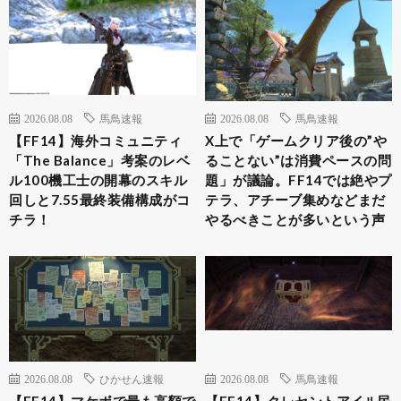
2026.08.08
馬鳥速報
2026.08.08
馬鳥速報
【FF14】海外コミュニティ
X上で「ゲームクリア後の”や
「The Balance」考案のレベ
ることない”は消費ペースの問
ル100機工士の開幕のスキル
題」が議論。FF14では絶やプ
回しと7.55最終装備構成がコ
テラ、アチーブ集めなどまだ
チラ！
やるべきことが多いという声
2026.08.08
ひかせん速報
2026.08.08
馬鳥速報
【FF14】マケボで最も高額で
【FF14】クレセントアイル民