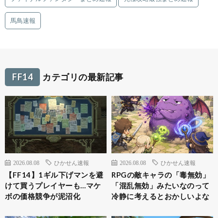
馬鳥速報
FF14
カテゴリの最新記事
2026.08.08
ひかせん速報
2026.08.08
ひかせん速報
【FF14】1ギル下げマンを避
RPGの敵キャラの「毒無効」
けて買うプレイヤーも…マケ
「混乱無効」みたいなのって
ボの価格競争が泥沼化
冷静に考えるとおかしいよな