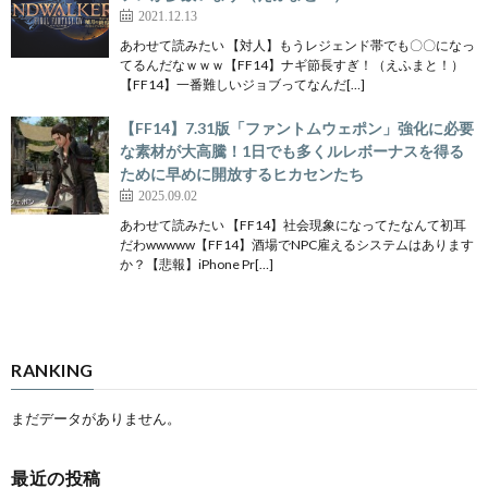
2021.12.13
あわせて読みたい 【対人】もうレジェンド帯でも〇〇になっ
てるんだなｗｗｗ【FF14】ナギ節長すぎ！（えふまと！）
【FF14】一番難しいジョブってなんだ[…]
【FF14】7.31版「ファントムウェポン」強化に必要
な素材が大高騰！1日でも多くルレボーナスを得る
ために早めに開放するヒカセンたち
2025.09.02
あわせて読みたい 【FF14】社会現象になってたなんて初耳
だわwwwww【FF14】酒場でNPC雇えるシステムはあります
か？【悲報】iPhone Pr[…]
RANKING
まだデータがありません。
最近の投稿