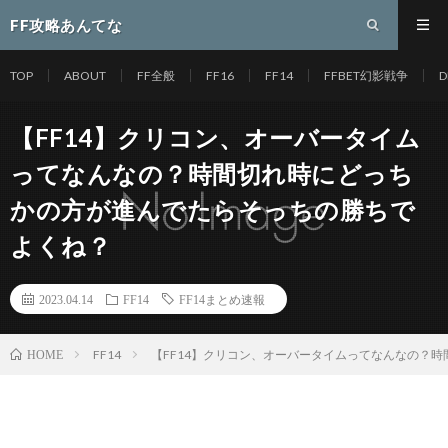
FF攻略あんてな
TOP
ABOUT
FF全般
FF16
FF14
FFBET幻影戦争
D
【FF14】クリコン、オーバータイム
ってなんなの？時間切れ時にどっち
かの方が進んでたらそっちの勝ちで
よくね？
2023.04.14
FF14
FF14まとめ速報
FF14
【FF14】クリコン、オーバータイムってなんなの？
HOME