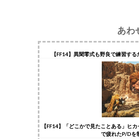
あわ
【FF14】異聞零式も野良で練習する
【FF14】「どこかで見たことある」ヒ
で疲れたP/D