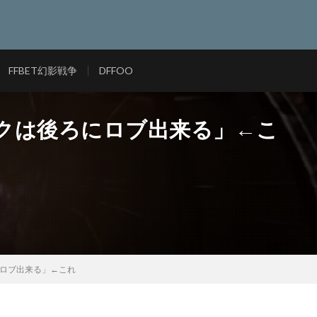
FFBET幻影戦争
DFFOO
ンクは後ろにロブ出来る」←こ
にロブ出来る」←これ