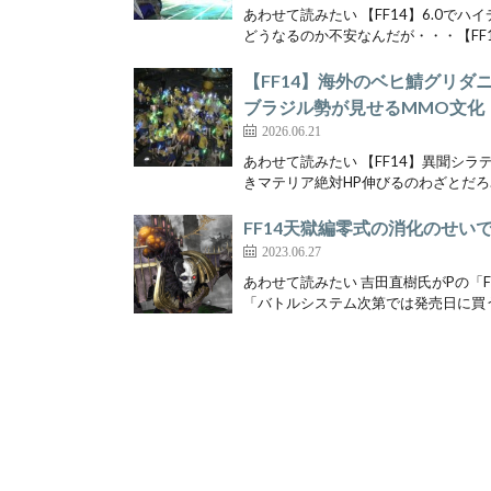
あわせて読みたい 【FF14】6.0で
どうなるのか不安なんだが・・・【FF14
【FF14】海外のベヒ鯖グリ
ブラジル勢が見せるMMO文化
2026.06.21
あわせて読みたい 【FF14】異聞シラ
きマテリア絶対HP伸びるのわざとだろ…【
FF14天獄編零式の消化のせい
2023.06.27
あわせて読みたい 吉田直樹氏がPの「F
「バトルシステム次第では発売日に買う」