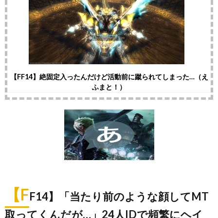
【FF14】絶固定入ったんだけど活動前に蹴られてしまった…（え
ふまと！）
【F
F14】「当たり前のような顔してMT
取ってくんだが…」24人IDで頻繁にヘイ