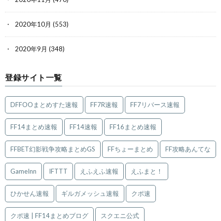
2020年10月
(553)
2020年9月
(348)
登録サイト一覧
DFFOOまとめすた速報
FF7R速報
FF7リバース速報
FF14まとめ速報
FF14速報
FF16まとめ速報
FFBET幻影戦争攻略まとめGS
FFちょーまとめ
FF攻略あんてな
GameInn
IFTTT
えふえふ速報
えふまと！
ひかせん速報
ギルガメッシュ速報
クポ速
クポ速 | FF14まとめブログ
スクエニ公式