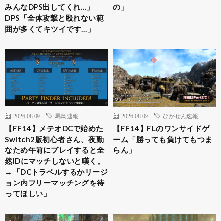
みんなDPS出してくれ…」
の」
DPS「全体攻撃と殴れない範
囲が多くてキツイです…」
2026.08.09
馬鳥速報
2026.08.09
ひかせん速報
【FF14】メテオDCで始めた
【FF14】FLのワンサイドゲ
Switch2版初心者さん、夜勤
ーム「勝っても負けてもつま
なため午前にプレイすると全
らん」
然IDにマッチしないと嘆く。
→「DCトラベルするかリージ
ョン内フリーマッチングを待
ってほしい」