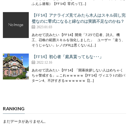
ふえふ速報）【FF14】零式って[…]
【FF14】アナライズ見てみたら木人はスキル回し完
璧なのに零式になると緑なのは実践不足なのかね？
2023.01.03
あわせて読みたい 【FF14】開発「7.25で忍者、詩人、機
工、召喚の範囲スキルを強化しました」 ユーザー「違う、
そうじゃない」レノのFRは悪くないん[…]
【FF14】初心者「庭具貰ってもな･･･」
2022.12.16
あわせて読みたい 【FF14】「開幕挨拶しない人はめちゃく
ちゃ警戒する」←これｗｗｗｗｗ【FF14】ヴィエラ♀の顔パ
ターン4、不評すぎるｗｗｗｗｗｗ【[…]
RANKING
まだデータがありません。