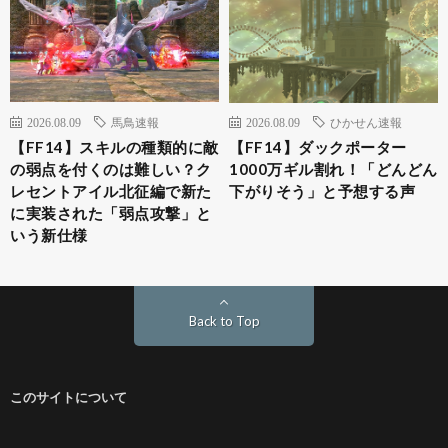
2026.08.09
馬鳥速報
2026.08.09
ひかせん速報
【FF14】スキルの種類的に敵
【FF14】ダックポーター
の弱点を付くのは難しい？ク
1000万ギル割れ！「どんどん
レセントアイル北征編で新た
下がりそう」と予想する声
に実装された「弱点攻撃」と
いう新仕様
Back to Top
このサイトについて