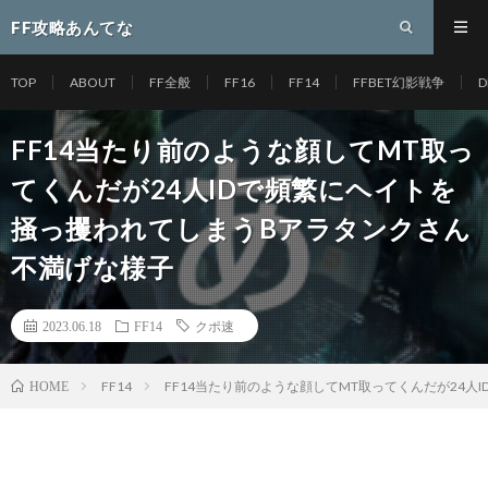
FF攻略あんてな
TOP
ABOUT
FF全般
FF16
FF14
FFBET幻影戦争
D
FF14当たり前のような顔してMT取っ
てくんだが24人IDで頻繁にヘイトを
掻っ攫われてしまうBアラタンクさん
不満げな様子
2023.06.18
FF14
クポ速
FF14
FF14当たり前のような顔してMT取ってくんだが24
HOME