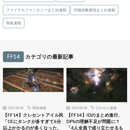
ファイナルファンタジーまとめ速報
究極攻略最強まとめ速報
馬鳥速報
FF14
カテゴリの最新記事
2026.08.09
馬鳥速報
2026.08.09
ひかせん速報
【FF14】クレセントアイル民
【FF14】IDのまとめ進行、
「CEにタンクが多すぎて6分
DPSの理解不足が問題に？
以上かかるのが多くなった、
「4人全員で成り立たせるも