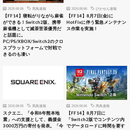
2026.08.06
馬鳥速報
2026.08.06
ひかせん速報
【FF14】寝転がりながら麻雀
【FF14】8月7日(金)に
ができる！Switch2版、携帯
HotFixに伴う緊急メンテナン
麻雀機として滅茶苦茶優秀だ
ス作業を実施！
と話題に。
PC/PS/XBOX/Switch2のクロ
スプラットフォームで対戦で
きるのも凄い
2026.08.06
馬鳥速報
2026.08.06
馬鳥速報
スクエニ、「令和8年熊本地
【FF14】8月7日に
震」への支援として、義援金
「Switch2版でコンテンツ内
3000万円の寄付を発表。「今
でデータロードに時間を要す