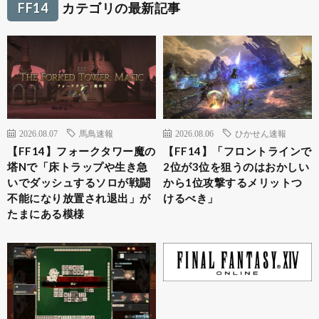
FF14
カテゴリの最新記事
2026.08.07
馬鳥速報
2026.08.06
ひかせん速報
【FF14】フォークタワー魔の
【FF14】「フロントラインで
塔Nで「床トラップや生き急
2位が3位を狙うのはおかしい
いでダッシュするソロが戦闘
から1位攻撃するメリットつ
不能になり放置され退出」が
けるべき」
たまにある模様