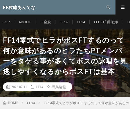
FF攻略あんてな
TOP
ABOUT
FF全般
FF16
FF14
FFBET幻影戦争
D
FF14零式でヒラがボスFTするのって
何か意味があるのヒラたちPTメンバ
ーをタゲる事が多くてボスの詠唱を見
逃しやすくなるからボスFTは基本
2023.07.11
FF14
馬鳥速報
FF14
FF14零式でヒラがボスFTするのって何か意味がある
HOME