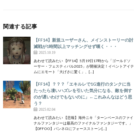
関連する記事
【FF14】新規ユーザーさん、メインストーリーの討
滅戦が1時間以上マッチングせず嘆く・・・
2025.10.19
あわせて読みたい 【FF14】5月19日17時から「ゴールドソ
ーサー・フェスティバル2025」が開催決定！イベントアイテ
ムにエモート「大げさに驚く」、[…]
【FF14】？？？「エキルレで1G進行のタンクに当
たったら凄いハズレを引いた気分になる、敵を倒す
のが遅いわけでもないのに」←これみんなはどう思
う？
2025.02.04
あわせて読みたい 【悲報】海外ニキ「ターンベースのファイ
ナルファンタジーは最高のファイナルファンタジーです。」
【DFFOO】パンネロにフォースストーン[…]