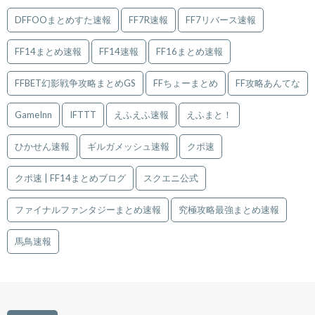
DFFOOまとめすた速報
FF7R速報
FF7リバース速報
FF14まとめ速報
FF14速報
FF16まとめ速報
FFBET幻影戦争攻略まとめGS
FFちょーまとめ
FF攻略あんてな
GameInn
IFTTT
えふえふ速報
えふまと！
ひかせん速報
ギルガメッシュ速報
クポ速
クポ速 | FF14まとめブログ
スクエニ公式
ファイナルファンタジーまとめ速報
究極攻略最強まとめ速報
馬鳥速報