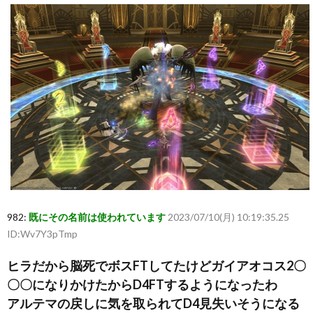
982:
既にその名前は使われています
2023/07/10(月) 10:19:35.25
ID:Wv7Y3pTmp
ヒラだから脳死でボスFTしてたけどガイアオコス2〇
〇〇になりかけたからD4FTするようになったわ
アルテマの戻しに気を取られてD4見失いそうになる