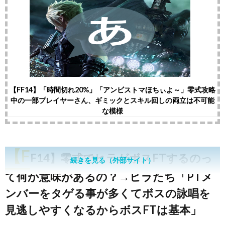
【FF14】「時間切れ20%」「アンビストマほちぃよ～」零式攻略
中の一部プレイヤーさん、ギミックとスキル回しの両立は不可能
な模様
【F
F14】零式でヒラがボスFTするのっ
続きを見る（外部サイト）
て何か意味があるの？→ヒラたち「PTメ
ンバーをタゲる事が多くてボスの詠唱を
見逃しやすくなるからボスFTは基本」