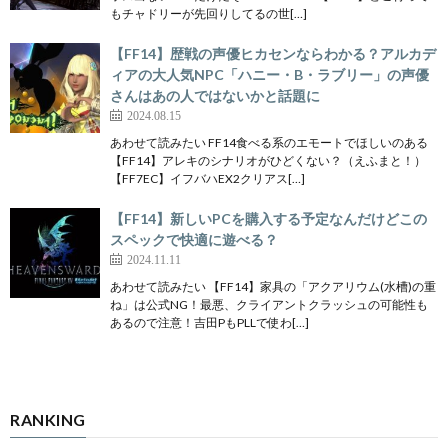
もチャドリーが先回りしてるの世[…]
【FF14】歴戦の声優ヒカセンならわかる？アルカデ
ィアの大人気NPC「ハニー・B・ラブリー」の声優
さんはあの人ではないかと話題に
2024.08.15
あわせて読みたい FF14食べる系のエモートでほしいのある
【FF14】アレキのシナリオがひどくない？（えふまと！）
【FF7EC】イフバハEX2クリアス[…]
【FF14】新しいPCを購入する予定なんだけどこの
スペックで快適に遊べる？
2024.11.11
あわせて読みたい 【FF14】家具の「アクアリウム(水槽)の重
ね」は公式NG！最悪、クライアントクラッシュの可能性も
あるので注意！吉田PもPLLで使わ[…]
RANKING