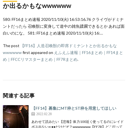
か出るかもなwwwwww
580: FF16まとめ速報 2020/11/10(火) 16:53:16.76 クライヴがドミナ
ントだったら 召喚獣に変身して道中の雑魚蹂躙できるとか あれば面
白いのにな。 581: FF16まとめ速報 2020/11/10(火) 16:…
The post
【FF16】人造召喚獣の即席ドミナントとか出るかもな
wwwwww
first appeared on
えふえふ速報｜FF16まとめ｜FF14まと
め｜FFCCリマスターまとめ｜FF7Rまとめ
.
関連する記事
【FF14】募集にMT枠とST枠を用意してほしい
2022.02.28
あわせて読みたい 【悲報】体力100近く使ってるのにレイド
ボス出ない⇐●●だけだぞ？wwwwwww【FF7R】どこ行って