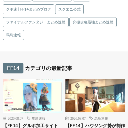
クポ速 | FF14まとめブログ
スクエニ公式
ファイナルファンタジーまとめ速報
究極攻略最強まとめ速報
馬鳥速報
FF14
カテゴリの最新記事
2026.08.07
馬鳥速報
2026.08.07
馬鳥速報
【FF14】グルポ加工サイト
【FF14】ハウジング勢が制作