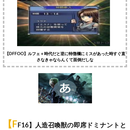
【DFFOO】ルフェ＋時代だと逆に特徴欄にミスがあった時すぐ直
さなきゃならんくて面倒だしな
【F
F16】人造召喚獣の即席ドミナントと