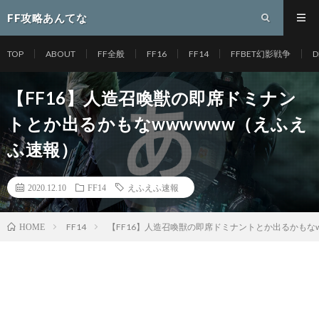
FF攻略あんてな
TOP
ABOUT
FF全般
FF16
FF14
FFBET幻影戦争
D
【FF16】人造召喚獣の即席ドミナン
トとか出るかもなwwwwww（えふえ
ふ速報）
2020.12.10
FF14
えふえふ速報
FF14
【FF16】人造召喚獣の即席ドミナントとか出るかもな
HOME