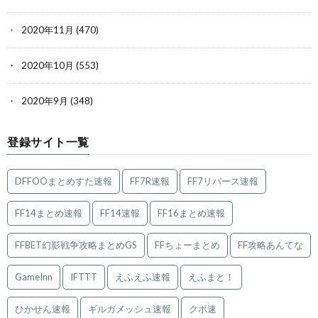
2020年11月
(470)
2020年10月
(553)
2020年9月
(348)
登録サイト一覧
DFFOOまとめすた速報
FF7R速報
FF7リバース速報
FF14まとめ速報
FF14速報
FF16まとめ速報
FFBET幻影戦争攻略まとめGS
FFちょーまとめ
FF攻略あんてな
GameInn
IFTTT
えふえふ速報
えふまと！
ひかせん速報
ギルガメッシュ速報
クポ速