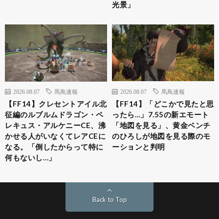
光景」
2026.08.07
馬鳥速報
2026.08.07
馬鳥速報
【FF14】クレセントアイル北
【FF14】「どこかで見たと思
征編のルブルムドラゴン・ペ
ったら…」7.55の新エモート
レキュス・アルケニーCE、沸
「地図を見る」、黄金ベンチ
かせる人がいなくてレアCEに
のひろしが地図を見る際のモ
なる。「倒したからって特に
ーションと判明
何もないし…」
Back to Top