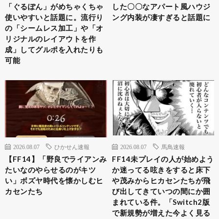
「ぐるぽん」がめちゃくちゃ
した〇〇なアパート風ハウジ
使いやすいと話題に。流行り
ング内装が凄すぎると話題に
の「シームレス加工」や「オ
リジナルのレイアウトを作
成」してグルポを入れたりも
可能
2026.08.07
ひかせん速報
2026.08.07
馬鳥速報
【FF14】「野良でライアンみ
FF14未プレイの人が始めよう
たいなのやらせるのがキツ
か迷ってる呟きをすると床下
い」ボズヤ時代を懐かしむヒ
や茂みからヒカセンたちが飛
カセンたち
び出してきていつの間にか囲
まれている件。「Switch2版
で新規勢が増えた今よく見る