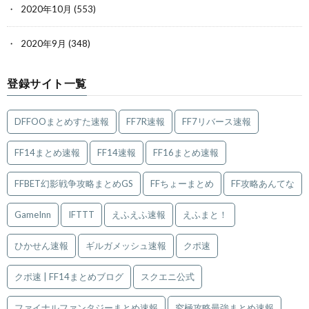
2020年10月
(553)
2020年9月
(348)
登録サイト一覧
DFFOOまとめすた速報
FF7R速報
FF7リバース速報
FF14まとめ速報
FF14速報
FF16まとめ速報
FFBET幻影戦争攻略まとめGS
FFちょーまとめ
FF攻略あんてな
GameInn
IFTTT
えふえふ速報
えふまと！
ひかせん速報
ギルガメッシュ速報
クポ速
クポ速 | FF14まとめブログ
スクエニ公式
ファイナルファンタジーまとめ速報
究極攻略最強まとめ速報