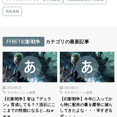
馬鳥速報
FFBET幻影戦争
カテゴリの最新記事
2024.08.28
2024.08.13
ギルガメッシュ速報
ギルガメッシュ速報
【幻影戦争】皆は『デュラ
【幻影戦争】今年に入ってか
ン』育成してる？？流石にこ
ら特に配布の量を露骨に減ら
こまでの性能になると…ねｗ
してきたよな・・・辛すぎる
ｗｗ
ぞ・・・