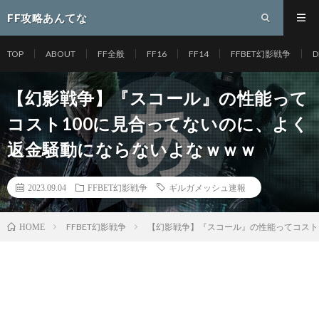
FF攻略あんてな
TOP
ABOUT
FF全般
FF16
FF14
FFBET幻影戦争
D
【幻影戦争】『スコール』の性能って
コスト100に見合ってないのに、よく
返金騒動にならないよなｗｗｗ
2023.09.04
FFBET幻影戦争
ギルガメッシュ速報
FFBET幻影戦争
【幻影戦争】『スコール』の性能ってコスト
HOME