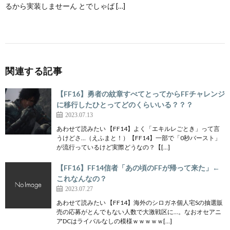
るから実装しませーん とでしゃば […]
関連する記事
【FF16】勇者の紋章すべてとってからFFチャレンジ
に移行したひとってどのくらいいる？？？
2023.07.13
あわせて読みたい 【FF14】よく「エキルレごとき」って言
うけどさ…（えふまと！）【FF14】一部で「0秒バースト」
が流行っているけど実際どうなの？【[…]
【FF16】FF14信者「あの頃のFFが帰って来た」←
これなんなの？
2023.07.27
あわせて読みたい 【FF14】海外のシロガネ個人宅Sの抽選販
売の応募がとんでもない人数で大激戦区に…。なおオセアニ
アDCはライバルなしの模様ｗｗｗｗｗ[…]