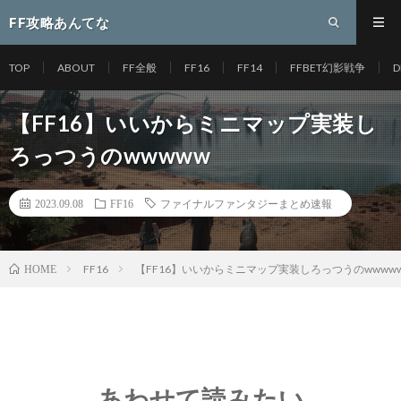
FF攻略あんてな
TOP
ABOUT
FF全般
FF16
FF14
FFBET幻影戦争
D
【FF16】いいからミニマップ実装し
ろっつうのwwwww
2023.09.08
FF16
ファイナルファンタジーまとめ速報
FF16
【FF16】いいからミニマップ実装しろっつうのwwww
HOME
あわせて読みたい