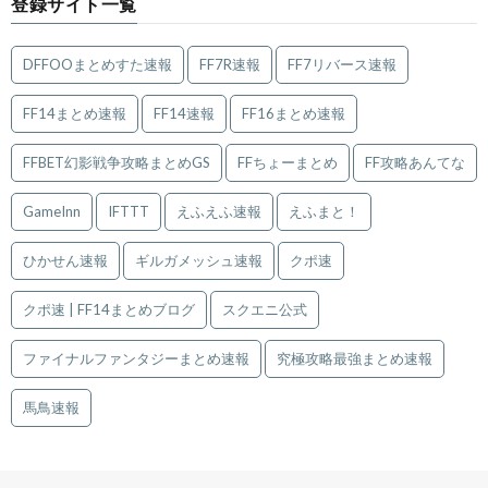
登録サイト一覧
DFFOOまとめすた速報
FF7R速報
FF7リバース速報
FF14まとめ速報
FF14速報
FF16まとめ速報
FFBET幻影戦争攻略まとめGS
FFちょーまとめ
FF攻略あんてな
GameInn
IFTTT
えふえふ速報
えふまと！
ひかせん速報
ギルガメッシュ速報
クポ速
クポ速 | FF14まとめブログ
スクエニ公式
ファイナルファンタジーまとめ速報
究極攻略最強まとめ速報
馬鳥速報