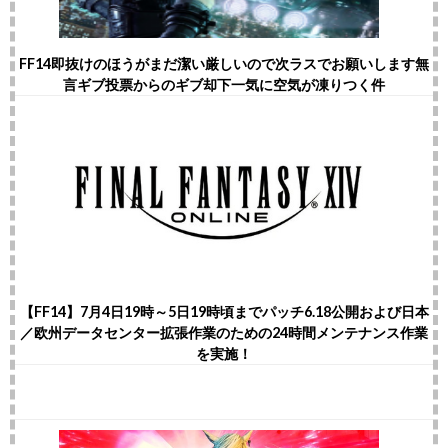
FF14即抜けのほうがまだ潔い厳しいので次ラスでお願いします無
言ギブ投票からのギブ却下一気に空気が凍りつく件
【FF14】7月4日19時～5日19時頃までパッチ6.18公開および日本
／欧州データセンター拡張作業のための24時間メンテナンス作業
を実施！