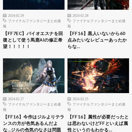
2024.02.29
2024.02.28
ファイナルファンタジーまとめ速
ファイナルファンタジーまとめ速
報
報
【FF7EC】バイオエスナを回
【FF16】黒人いないから60
復として使う馬鹿AIの修正希
点みたいなレビューあったか
望！！！！！
らな…
2024.02.27
2024.02.25
ファイナルファンタジーまとめ速
ファイナルファンタジーまとめ速
報
報
【FF16】今作はジルよりテラ
【FF16】属性が必要だったと
ンスの方が色気あるんだよ
は思わないけどFFといえば属
な…ジルの色気のなさは問題
性というのもわかる…