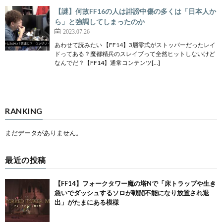
【謎】何故FF16の人は誹謗中傷の多くは「日本人か
ら」と強調してしまったのか
2023.07.26
あわせて読みたい 【FF14】3層零式がストッパーだったレイ
ドってある？魔都精兵のスレイブって全然ヒットしないけど
なんでだ？【FF14】通常コンテンツ[…]
RANKING
まだデータがありません。
最近の投稿
【FF14】フォークタワー魔の塔Nで「床トラップや生き
急いでダッシュするソロが戦闘不能になり放置され退
出」がたまにある模様