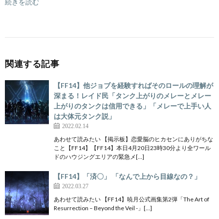
続きを読む
関連する記事
【FF14】他ジョブを経験すればそのロールの理解が
深まる！レイド民「タンク上がりのメレーとメレー
上がりのタンクは信用できる」「メレーで上手い人
は大体元タンク説」
2022.02.14
あわせて読みたい 【掲示板】恋愛脳のヒカセンにありがちな
こと【FF14】【FF14】本日4月20日23時30分より全ワール
ドのハウジングエリアの緊急メ[…]
【FF14】「済〇」 「なんで上から目線なの？」
2022.03.27
あわせて読みたい 【FF14】暁月公式画集第2弾「The Art of
Resurrection – Beyond the Veil -」[…]