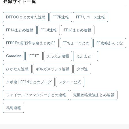
登録サイト一覧
DFFOOまとめすた速報
FF7R速報
FF7リバース速報
FF14まとめ速報
FF14速報
FF16まとめ速報
FFBET幻影戦争攻略まとめGS
FFちょーまとめ
FF攻略あんてな
GameInn
IFTTT
えふえふ速報
えふまと！
ひかせん速報
ギルガメッシュ速報
クポ速
クポ速 | FF14まとめブログ
スクエニ公式
ファイナルファンタジーまとめ速報
究極攻略最強まとめ速報
馬鳥速報