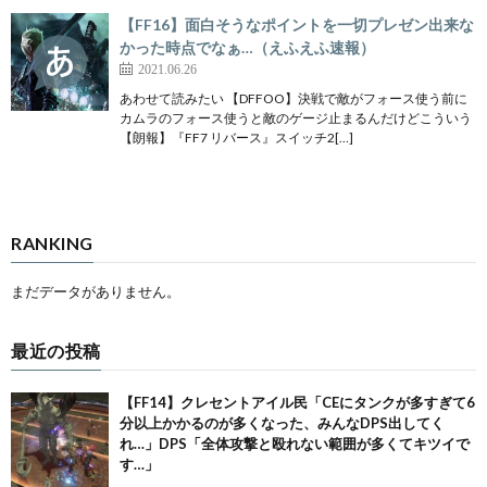
【FF16】面白そうなポイントを一切プレゼン出来な
かった時点でなぁ…（えふえふ速報）
2021.06.26
あわせて読みたい 【DFFOO】決戦で敵がフォース使う前に
カムラのフォース使うと敵のゲージ止まるんだけどこういう
【朗報】『FF7 リバース』スイッチ2[…]
RANKING
まだデータがありません。
最近の投稿
【FF14】クレセントアイル民「CEにタンクが多すぎて6
分以上かかるのが多くなった、みんなDPS出してく
れ…」DPS「全体攻撃と殴れない範囲が多くてキツイで
す…」