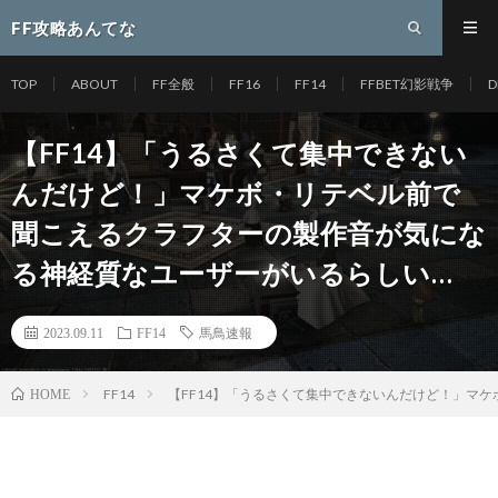
FF攻略あんてな
TOP
ABOUT
FF全般
FF16
FF14
FFBET幻影戦争
D
【FF14】「うるさくて集中できない
んだけど！」マケボ・リテベル前で
聞こえるクラフターの製作音が気にな
る神経質なユーザーがいるらしい…
2023.09.11
FF14
馬鳥速報
FF14
【FF14】「うるさくて集中できないんだけど！」マ
HOME