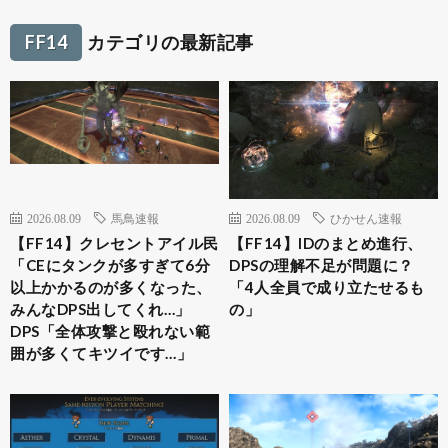
FF14
カテゴリの最新記事
2026.08.09
馬鳥速報
2026.08.09
ひかせん速報
【FF14】クレセントアイル民
【FF14】IDのまとめ進行、
「CEにタンクが多すぎて6分
DPSの理解不足が問題に？
以上かかるのが多くなった、
「4人全員で成り立たせるも
みんなDPS出してくれ…」
の」
DPS「全体攻撃と殴れない範
囲が多くてキツイです…」