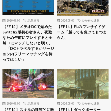
2026.08.09
馬鳥速報
2026.08.09
ひかせん速報
【FF14】メテオDCで始めた
【FF14】FLのワンサイドゲ
Switch2版初心者さん、夜勤
ーム「勝っても負けてもつま
なため午前にプレイすると全
らん」
然IDにマッチしないと嘆く。
→「DCトラベルするかリージ
ョン内フリーマッチングを待
ってほしい」
2026.08.09
馬鳥速報
2026.08.09
ひかせん速報
【FF14】スキルの種類的に敵
【FF14】ダックポーター