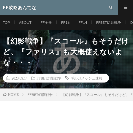
FF攻略あんてな
TOP
ABOUT
FF全般
FF16
FF14
FFBET幻影戦争
D
【幻影戦争】『スコール』もそうだけ
ど、『ファリス』も大概使えないよ
な・・・
2023.09.14
FFBET幻影戦争
ギルガメッシュ速報
FFBET幻影戦争
【幻影戦争】『スコール』もそうだけど、『
HOME