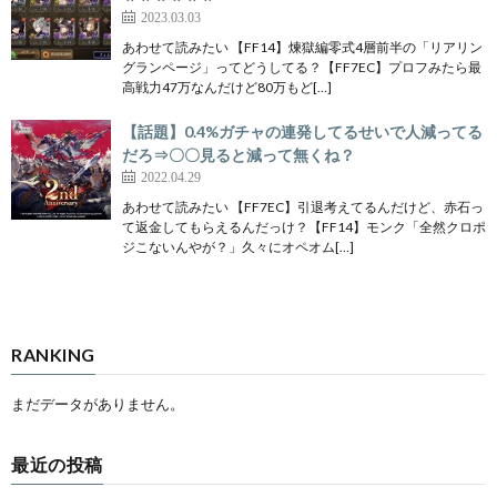
2023.03.03
あわせて読みたい 【FF14】煉獄編零式4層前半の「リアリン
グランページ」ってどうしてる？【FF7EC】プロフみたら最
高戦力47万なんだけど80万もど[…]
【話題】0.4%ガチャの連発してるせいで人減ってる
だろ⇒〇〇見ると減って無くね？
2022.04.29
あわせて読みたい 【FF7EC】引退考えてるんだけど、赤石っ
て返金してもらえるんだっけ？【FF14】モンク「全然クロポ
ジこないんやが？」久々にオペオム[…]
RANKING
まだデータがありません。
最近の投稿