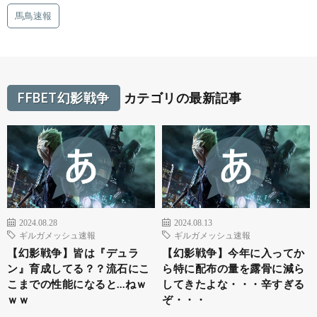
馬鳥速報
FFBET幻影戦争
カテゴリの最新記事
2024.08.28
2024.08.13
ギルガメッシュ速報
ギルガメッシュ速報
【幻影戦争】皆は『デュラ
【幻影戦争】今年に入ってか
ン』育成してる？？流石にこ
ら特に配布の量を露骨に減ら
こまでの性能になると…ねｗ
してきたよな・・・辛すぎる
ｗｗ
ぞ・・・