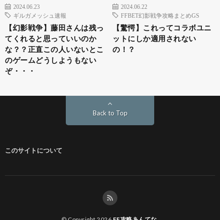
2024.06.23
2024.06.22
ギルガメッシュ速報
FFBET幻影戦争攻略まとめGS
【幻影戦争】藤田さんは残っ
【驚愕】これってコラボユニ
てくれると思っていいのか
ットにしか適用されない
な？？正直この人いないとこ
の！？
のゲームどうしようもない
ぞ・・・
Back to Top
このサイトについて
© Copyright 2026
FF攻略あんてな
.