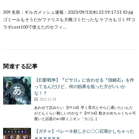
309 名前：ギルガメッシュ速報：2023/09/13(水) 22:59:17.51 ID:jqj
ゴミールもそうだがファリスも大概ゴミだったな ケフカもゴミ FFコ
ラボcost100で使えたのセフィ…
関連する記事
【幻影戦争】『ピサロ』に合わせる『信銘石』を作
ってるんだけど、何の効果を狙った方がいいか
な！？
2022.12.18
あわせて読みたい 【FF14】早く零式とやらに通いたいんだ
がどんくらい難しいのかな？【FF14】動きがめちゃくちゃ可
愛いと話題の6.0新ミニオン「カニ[…]
【ガチャ】ペレーネ欲しさに〇〇石溶かしちゃった
ｗｗｗｗｗｗ