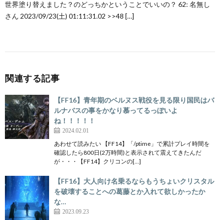
世界塗り替えました？のどっちかということでいいの？ 62: 名無し
さん 2023/09/23(土) 01:11:31.02 >>48 […]
関連する記事
【FF16】青年期のベルヌス戦役を見る限り国民はバ
ルナバスの事をかなり慕ってるっぽいよ
ね！！！！！
2024.02.01
あわせて読みたい 【FF14】「/ptime」で累計プレイ時間を
確認したら800日(2万時間)と表示されて震えてきたんだ
が・・・【FF14】クリコンの[…]
【FF16】大人向け名乗るならもうちょいクリスタル
を破壊することへの葛藤とか入れて欲しかったか
な…
2023.09.23