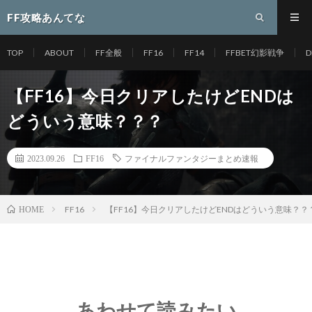
FF攻略あんてな
TOP
ABOUT
FF全般
FF16
FF14
FFBET幻影戦争
D
【FF16】今日クリアしたけどENDは
どういう意味？？？
2023.09.26
FF16
ファイナルファンタジーまとめ速報
FF16
【FF16】今日クリアしたけどENDはどういう意味？？
HOME
あわせて読みたい