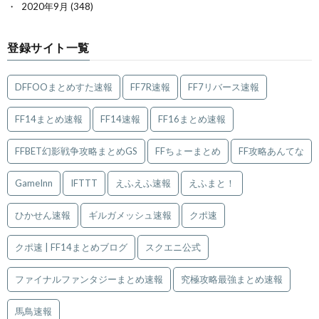
2020年9月
(348)
登録サイト一覧
DFFOOまとめすた速報
FF7R速報
FF7リバース速報
FF14まとめ速報
FF14速報
FF16まとめ速報
FFBET幻影戦争攻略まとめGS
FFちょーまとめ
FF攻略あんてな
GameInn
IFTTT
えふえふ速報
えふまと！
ひかせん速報
ギルガメッシュ速報
クポ速
クポ速 | FF14まとめブログ
スクエニ公式
ファイナルファンタジーまとめ速報
究極攻略最強まとめ速報
馬鳥速報