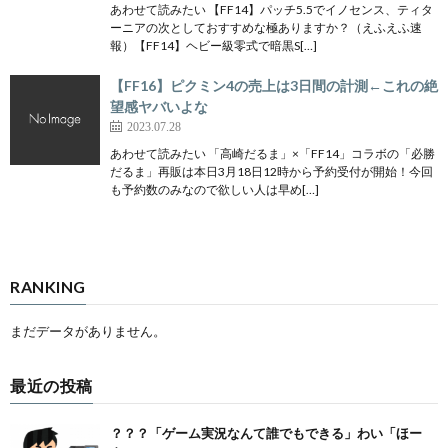
あわせて読みたい 【FF14】パッチ5.5でイノセンス、ティタ
ーニアの次としておすすめな極ありますか？（えふえふ速
報）【FF14】ヘビー級零式で暗黒S[…]
【FF16】ピクミン4の売上は3日間の計測←これの絶
望感ヤバいよな
2023.07.28
あわせて読みたい 「高崎だるま」×「FF14」コラボの「必勝
だるま」再販は本日3月18日12時から予約受付が開始！今回
も予約数のみなので欲しい人は早め[…]
RANKING
まだデータがありません。
最近の投稿
？？？「ゲーム実況なんて誰でもできる」わい「ほー