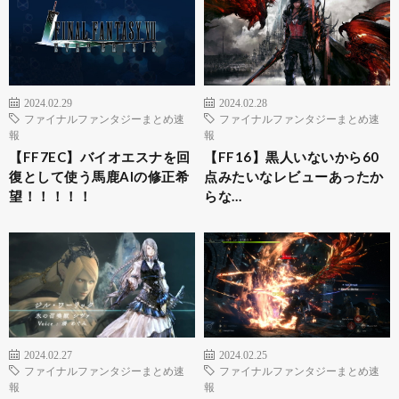
2024.02.29
2024.02.28
ファイナルファンタジーまとめ速
ファイナルファンタジーまとめ速
報
報
【FF7EC】バイオエスナを回
【FF16】黒人いないから60
復として使う馬鹿AIの修正希
点みたいなレビューあったか
望！！！！！
らな…
2024.02.27
2024.02.25
ファイナルファンタジーまとめ速
ファイナルファンタジーまとめ速
報
報