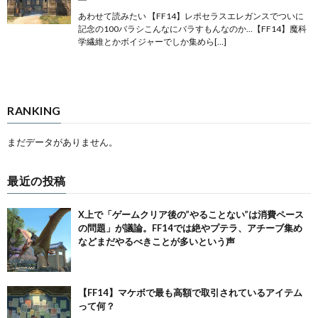
あわせて読みたい 【FF14】レポセラスエレガンスでついに
記念の100バラシこんなにバラすもんなのか…【FF14】魔科
学繊維とかボイジャーでしか集めら[…]
RANKING
まだデータがありません。
最近の投稿
X上で「ゲームクリア後の”やることない”は消費ペース
の問題」が議論。FF14では絶やプテラ、アチーブ集め
などまだやるべきことが多いという声
【FF14】マケボで最も高額で取引されているアイテム
って何？