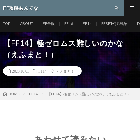
FF攻略あんてな
TOP
ABOUT
FF全般
FF16
FF14
FFBET幻影戦争
D
【FF14】極ゼロムス難しいのかな
（えふまと！）
2023.10.01
FF14
えふまと！
FF14
【FF14】極ゼロムス難しいのかな（えふまと！）
HOME
あわせて読みたい