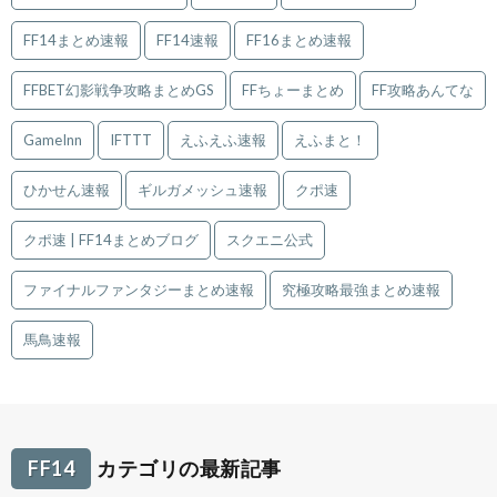
FF14まとめ速報
FF14速報
FF16まとめ速報
FFBET幻影戦争攻略まとめGS
FFちょーまとめ
FF攻略あんてな
GameInn
IFTTT
えふえふ速報
えふまと！
ひかせん速報
ギルガメッシュ速報
クポ速
クポ速 | FF14まとめブログ
スクエニ公式
ファイナルファンタジーまとめ速報
究極攻略最強まとめ速報
馬鳥速報
FF14
カテゴリの最新記事