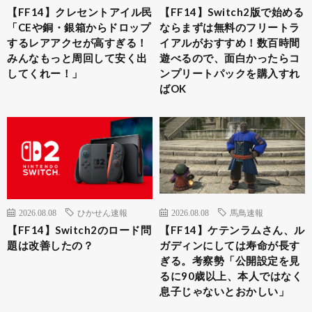
【FF14】クレセントアイル民
【FF14】Switch2版で始める
「CEや銅・銀箱からドロップ
ならまずは無料のフリートラ
するレアアクセが高すぎる！
イアルがおすすめ！数百時間
みんなもっと周回して安く出
遊べるので、面白かったらコ
してくれー！」
ンプリートパックを購入すれ
ばOK
2026.08.08
ひかせん速報
2026.08.08
馬鳥速報
【FF14】Switch2のロード問
【FF14】ケテンラムさん、ル
題は改善したの？
ガディンにしては寿命が長す
ぎる。考察勢「公開設定を見
るに90歳以上、本人ではなく
息子じゃないとおかしい」