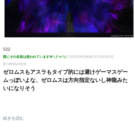
522
既にその名前は使われています＠＼(^o^)／
2023/09/28(木) 13:50:02.92
ID:+KN3y/Un0
:
ゼロムスもアスラもタイプ的には避けゲーマスゲー
ムっぽいよな、ゼロムスは方向指定ないし神龍みた
いになりそう
続きを読む