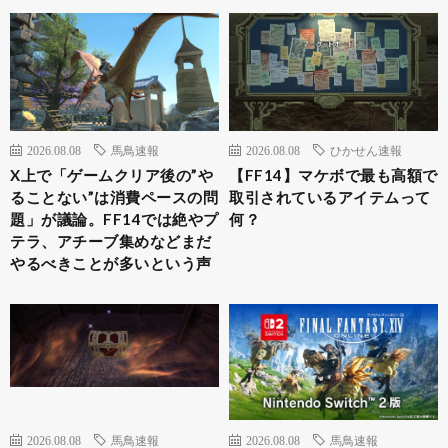
2026.08.08
馬鳥速報
2026.08.08
ひかせん速報
X上で「ゲームクリア後の”や
【FF14】マケボで最も高額で
ることない”は消費ペースの問
取引されているアイテムって
題」が議論。FF14では絶やプ
何？
テラ、アチーブ集めなどまだ
やるべきことが多いという声
2026.08.08
馬鳥速報
2026.08.08
馬鳥速報