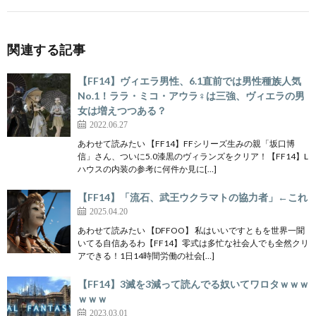
関連する記事
【FF14】ヴィエラ男性、6.1直前では男性種族人気
No.1！ララ・ミコ・アウラ♀は三強、ヴィエラの男
女は増えつつある？
2022.06.27
あわせて読みたい 【FF14】FFシリーズ生みの親「坂口博
信」さん、ついに5.0漆黒のヴィランズをクリア！【FF14】L
ハウスの内装の参考に何件か見に[…]
【FF14】「流石、武王ウクラマトの協力者」←これ
2025.04.20
あわせて読みたい 【DFFOO】 私はいいですともを世界一聞
いてる自信あるわ【FF14】零式は多忙な社会人でも全然クリ
アできる！1日14時間労働の社会[…]
【FF14】3滅を3減って読んでる奴いてワロタｗｗｗ
ｗｗｗ
2023.03.01