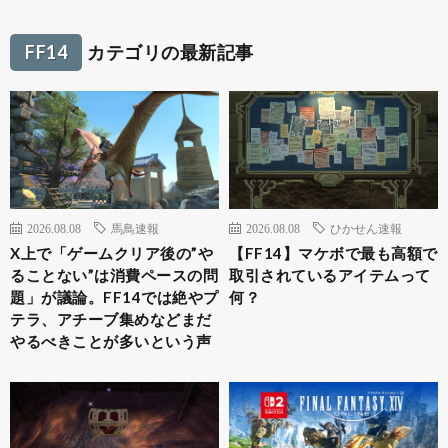
FF14
カテゴリの最新記事
2026.08.08
馬鳥速報
2026.08.08
ひかせん速報
X上で「ゲームクリア後の”や
【FF14】マケボで最も高額で
ることない”は消費ペースの問
取引されているアイテムって
題」が議論。FF14では絶やプ
何？
テラ、アチーブ集めなどまだ
やるべきことが多いという声