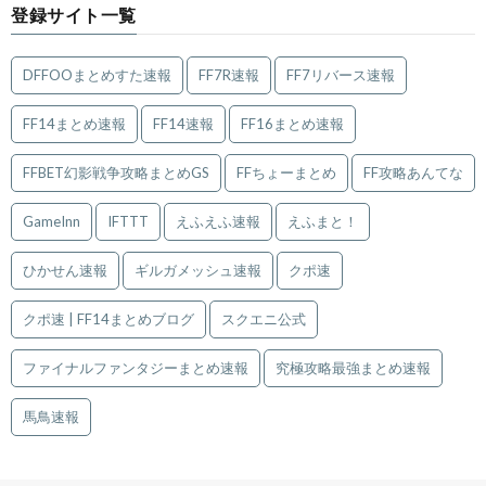
登録サイト一覧
DFFOOまとめすた速報
FF7R速報
FF7リバース速報
FF14まとめ速報
FF14速報
FF16まとめ速報
FFBET幻影戦争攻略まとめGS
FFちょーまとめ
FF攻略あんてな
GameInn
IFTTT
えふえふ速報
えふまと！
ひかせん速報
ギルガメッシュ速報
クポ速
クポ速 | FF14まとめブログ
スクエニ公式
ファイナルファンタジーまとめ速報
究極攻略最強まとめ速報
馬鳥速報