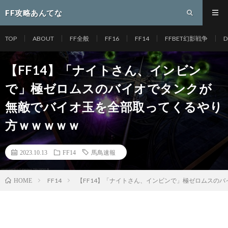
FF攻略あんてな
TOP
ABOUT
FF全般
FF16
FF14
FFBET幻影戦争
D
【FF14】「ナイトさん、インビン
で」極ゼロムスのバイオでタンクが
無敵でバイオ玉を全部取ってくるやり
方ｗｗｗｗｗ
2023.10.13
FF14
馬鳥速報
FF14
【FF14】「ナイトさん、インビンで」極ゼロムスの
HOME