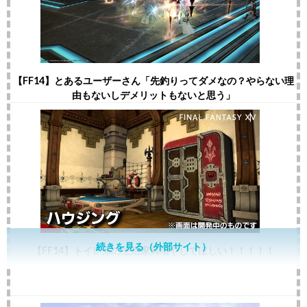
【FF14】とあるユーザーさん「先釣りってダメなの？やらない理
由もないしデメリットもないと思う」
続きを見る（外部サイト）
【FF14】トイレ系の生活家具増やしてほしい！！！！！