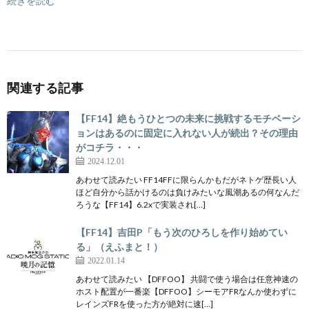
続きを読む
関連する記事
【FF14】絶もうひとつの未来に挑戦するモチベーシ
ョンはあるのに固定に入れない人が続出？その理由
がコチラ・・・
2024.12.01
あわせて読みたい FF14FFに限らんかもだがネトゲ歴長い人
ほど自分から話かけるのは負けみたいな風潮あるの何なんだ
ろうな【FF14】6.2xで実装され[…]
【FF14】吉田P「もう次のひろしを作り始めてい
る」（えふまと！）
2022.01.14
あわせて読みたい 【DFFOO】 共闘で使う場合は任意神速の
ホスト配置が一番楽【DFFOO】シーモアFRなんか使わずに
レインズFRを使った方が絶対に速[…]