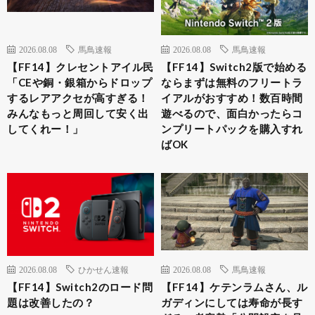
2026.08.08
馬鳥速報
2026.08.08
馬鳥速報
【FF14】クレセントアイル民
【FF14】Switch2版で始める
「CEや銅・銀箱からドロップ
ならまずは無料のフリートラ
するレアアクセが高すぎる！
イアルがおすすめ！数百時間
みんなもっと周回して安く出
遊べるので、面白かったらコ
してくれー！」
ンプリートパックを購入すれ
ばOK
2026.08.08
ひかせん速報
2026.08.08
馬鳥速報
【FF14】Switch2のロード問
【FF14】ケテンラムさん、ル
題は改善したの？
ガディンにしては寿命が長す