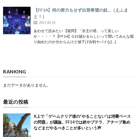
【FF14】何の努力もせず出荷希望の奴…（えふま
と！）
2021.06.16
あわせて読みたい 【疑問】「氷王の塔」って楽しい
か・・・・？【FF14】G15儲かるらしいって聞いてみんな掘
り始めたのか分からんけど値下げ合戦ヤバイな[…]
RANKING
まだデータがありません。
最近の投稿
X上で「ゲームクリア後の”やることない”は消費ペース
の問題」が議論。FF14では絶やプテラ、アチーブ集め
などまだやるべきことが多いという声