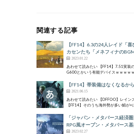
関連する記事
【FF14】6.3の24人レイ
カセンたち「メネフィナのBG
2023.01.22
あわせて読みたい 【FF14】7.51
G600とかいう有能デバイスｗｗｗｗｗ
【FF14】帯装備はなくなるか
2021.06.15
あわせて読みたい 【DFFOO】レイ
【FF14】そのうち海外勢が多い鯖が×に
「ジャパン・メタバース経済圏
RPG風オープン・メタバース
2023.02.27