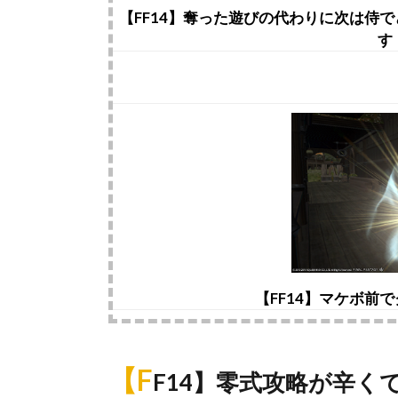
【FF14】奪った遊びの代わりに次は侍
す
【FF14】マケボ前
【F
F14】零式攻略が辛く