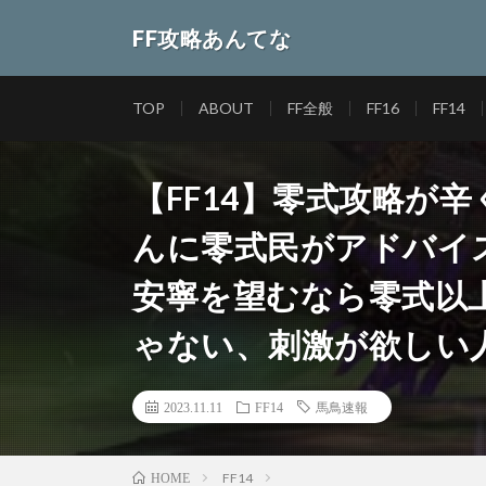
FF攻略あんてな
TOP
ABOUT
FF全般
FF16
FF14
【FF14】零式攻略が
んに零式民がアドバイ
安寧を望むなら零式以
ゃない、刺激が欲しい
2023.11.11
FF14
馬鳥速報
FF14
HOME