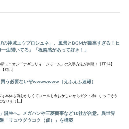
ド「喜びの神域エウプロシュネ」、風景とBGMが最高すぎる！ヒ
M一生聞いてる」「祝祭感があって好き！」
実装の新ミニオン「ナギュリィ・ジャーム」の入手方法が判明！【FF14】
【幻[…]
ら買う必要ないぞwwwwwww（えふえふ速報）
ンズは本体も前おかしくてコールも今おかしいからガクト枠になってそう
なりそう[…]
」誕生へ。メガバンや三菱商事など10社が合意。異世界
基盤「リュウグウコク（仮）」を構築