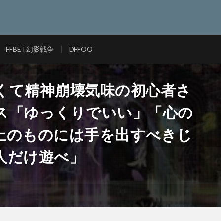
FFBET幻影戦争
DFFOO
辛くて精神崩壊気味の初心者さ
ス「ゆっくりでいい」「心の
上のものには手を出すべきじ
人だけ遊べ」