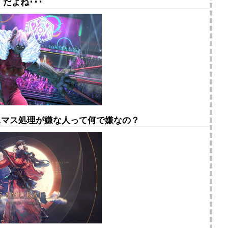
だよね･･･
1の1マス処理が嫌な人って何で嫌なの？