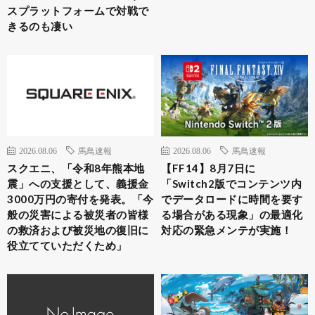
スプラットフォームで対戦で
きるのも凄い
2026.08.06
馬鳥速報
2026.08.06
馬鳥速報
スクエニ、「令和8年熊本地
【FF14】8月7日に
震」への支援として、義援金
「Switch2版でコンテンツ内
3000万円の寄付を発表。「今
でデータロードに時間を要す
般の災害による被災者の皆様
る場合がある現象」の最適化
の救済および被災地の復旧に
対応の緊急メンテが実施！
役立てていただくため」