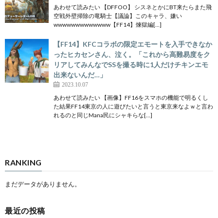
あわせて読みたい 【DFFOO】 シスネとかにBT来たらまた飛
空戦外壁掃除の竜騎士【議論】このキャラ、嫌い
wwwwwwwwwwwww【FF14】煉獄編[…]
【FF14】KFCコラボの限定エモートを入手できなか
ったヒカセンさん、泣く。「これから高難易度をク
リアしてみんなでSSを撮る時に1人だけチキンエモ
出来ないんだ…」
2023.10.07
あわせて読みたい 【画像】FF16をスマホの機能で明るくし
た結果FF14東京の人に遊びたいと言うと東京来なよｗと言わ
れるのと同じMana民にシャキらな[…]
RANKING
まだデータがありません。
最近の投稿