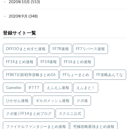
2020年10月
(553)
2020年9月
(348)
登録サイト一覧
DFFOOまとめすた速報
FF7R速報
FF7リバース速報
FF14まとめ速報
FF14速報
FF16まとめ速報
FFBET幻影戦争攻略まとめGS
FFちょーまとめ
FF攻略あんてな
GameInn
IFTTT
えふえふ速報
えふまと！
ひかせん速報
ギルガメッシュ速報
クポ速
クポ速 | FF14まとめブログ
スクエニ公式
ファイナルファンタジーまとめ速報
究極攻略最強まとめ速報