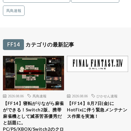
馬鳥速報
FF14
カテゴリの最新記事
2026.08.06
馬鳥速報
2026.08.06
ひかせん速報
【FF14】寝転がりながら麻雀
【FF14】8月7日(金)に
ができる！Switch2版、携帯
HotFixに伴う緊急メンテナン
麻雀機として滅茶苦茶優秀だ
ス作業を実施！
と話題に。
PC/PS/XBOX/Switch2のクロ