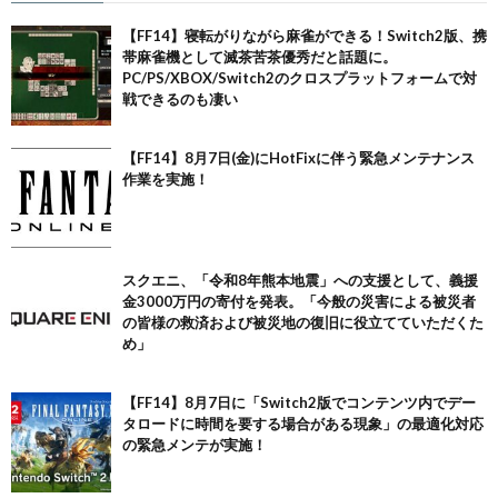
【FF14】寝転がりながら麻雀ができる！Switch2版、携
帯麻雀機として滅茶苦茶優秀だと話題に。
PC/PS/XBOX/Switch2のクロスプラットフォームで対
戦できるのも凄い
【FF14】8月7日(金)にHotFixに伴う緊急メンテナンス
作業を実施！
スクエニ、「令和8年熊本地震」への支援として、義援
金3000万円の寄付を発表。「今般の災害による被災者
の皆様の救済および被災地の復旧に役立てていただくた
め」
【FF14】8月7日に「Switch2版でコンテンツ内でデー
タロードに時間を要する場合がある現象」の最適化対応
の緊急メンテが実施！