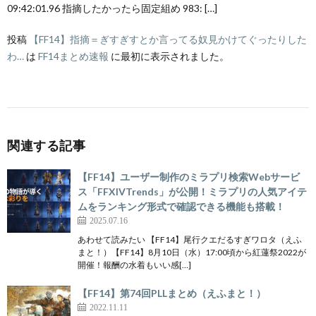
09:42:01.96 指摘したかったら固定組め 983: […]
投稿
【FF14】指摘＝ぎすぎすとか言ってる奴見かけてぐったりした
わ…
は
FF14まとめ速報
に最初に表示されました。
関連する記事
【FF14】ユーザー制作のミラプリ検索Webサービ
ス「FFXIVTrends」が公開！ミラプリの人気アイテ
ムをランキング形式で確認できる機能も搭載！
2025.07.16
あわせて読みたい 【FF14】尾行クエだるすぎワロタ（えふ
まと！）【FF14】8月10日（水）17:00頃から紅蓮祭2022が
開催！報酬の水着もいい感[…]
【FF14】第74回PLLまとめ（えふまと！）
2022.11.11