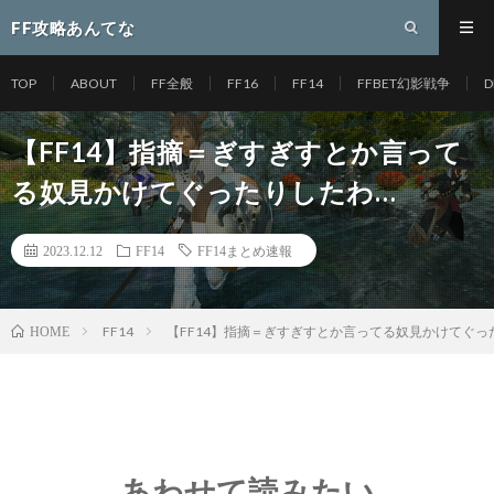
FF攻略あんてな
TOP
ABOUT
FF全般
FF16
FF14
FFBET幻影戦争
D
【FF14】指摘＝ぎすぎすとか言って
る奴見かけてぐったりしたわ…
2023.12.12
FF14
FF14まとめ速報
FF14
【FF14】指摘＝ぎすぎすとか言ってる奴見かけてぐっ
HOME
あわせて読みたい