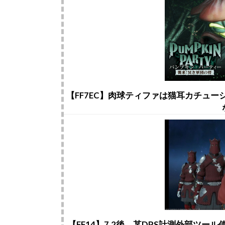
【FF7EC】肉球ティファは猫耳カチュ
【FF14】7.2後、某DPS計測外部ツ