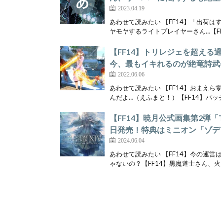
2023.04.19
あわせて読みたい 【FF14】「出荷
ヤモヤするライトプレイヤーさん…【FF1
【FF14】トリレジェを超え
今、最もイキれるのが絶竜詩武
2022.06.06
あわせて読みたい 【FF14】おまえら
んだよ…（えふまと！）【FF14】パッチ
【FF14】暁月公式画集第2弾「The Art
日発売！特典はミニオン「ゾデ
2024.06.04
あわせて読みたい 【FF14】今の運
ゃないの？【FF14】黒魔道士さん、火