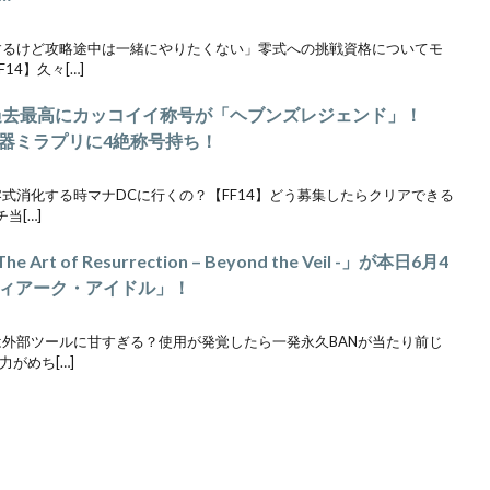
はするけど攻略途中は一緒にやりたくない」零式への挑戦資格についてモ
4】久々[…]
る過去最高にカッコイイ称号が「ヘブンズレジェンド」！
器ミラプリに4絶称号持ち！
零式消化する時マナDCに行くの？【FF14】どう募集したらクリアできる
当[…]
 of Resurrection – Beyond the Veil -」が本日6月4
ィアーク・アイドル」！
営は外部ツールに甘すぎる？使用が発覚したら一発永久BANが当たり前じ
力がめち[…]