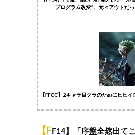
プログラム改変”、元々アウトだ
【FFCC】2キャラ目クラのためにヒヒイ
【F
F14】「序盤全然出