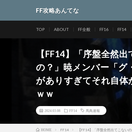
FF攻略あんてな
TOP
ABOUT
FF全般
FF16
FF14
【FF14】「序盤全然
の？」暁メンバー「グ
がありすぎてそれ自体
ｗｗ
2024.03.08
FF14
馬鳥速報
FF14
【FF14】「序盤全然出てこな
HOME