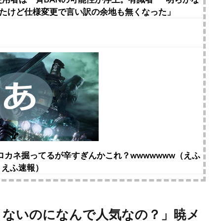
ったけど仕様変更で言い訳の余地も無くなった」
ロカネ掘ってるが辛すぎんかこれ？wwwwwww（えふ
えふ速報）
てこないのになんで人気なの？」暁メ