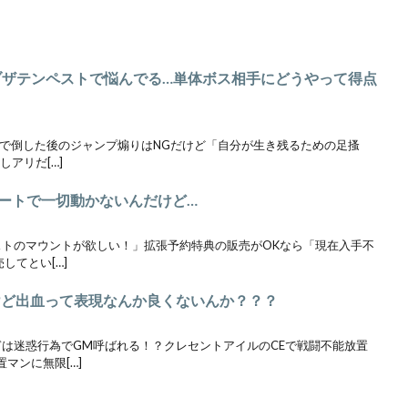
オブザテンペストで悩んでる…単体ボス相手にどうやって得点
PvPで倒した後のジャンプ煽りはNGだけど「自分が生き残るための足搔
アリだ[…]
オートで一切動かないんだけど…
ーストのマウントが欲しい！」拡張予約特典の販売がOKなら「現在入手不
してとい[…]
るけど出血って表現なんか良くないんか？？？
すぎは迷惑行為でGM呼ばれる！？クレセントアイルのCEで戦闘不能放置
マンに無限[…]