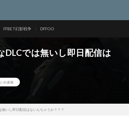
FFBET幻影戦争
DFFOO
模なDLCでは無いし即日配信は
とめ速報
Cでは無いし即日配信はないんちゃうか？？？