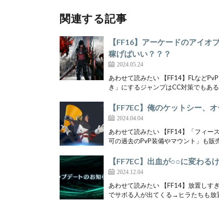
関連する記事
【FF16】アーケードのアイ
稼げばいい？？？
2024.05.24
あわせて読みたい 【FF14】FLなど
き」にするジャンプはCC対策でもあるし
【FF7EC】俺のケットシー、
2024.04.04
あわせて読みたい 【FF14】「フィ
可の過去のPvP装備やマウント」も販売
【FF7EC】出血が○○に変わ
2024.12.04
あわせて読みたい 【FF14】放置し
でサボる人が出てくる→ヒラたちも放置