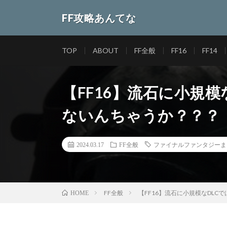
FF攻略あんてな
TOP
ABOUT
FF全般
FF16
FF14
【FF16】流石に小規
ないんちゃうか？？？
2024.03.17
FF全般
ファイナルファンタジーま
FF全般
【FF16】流石に小規模なDL
HOME