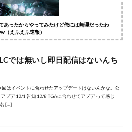
いてあったからやってみたけど俺には無理だったわ
ww（えふえふ速報）
DLCでは無いし即日配信はないんち
11:17.66 今回はイベントに合わせたアップデートはないんかな。公
てアプデ 12/1 告知 12/8 TGAに合わせてアプデ って感じ
 […]