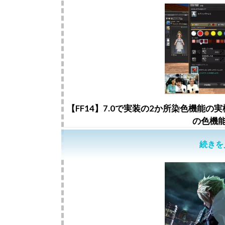
【FF14】7.0で実装の2か所染色機能
の色機
続きを