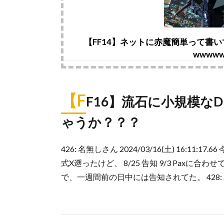
【FF14】ネットに赤魔簡単って書
wwww
【F
F16】流石に小規模な
ゃうか？？？
426: 名無しさん 2024/03/16(土) 16:
式X遡ったけど、 8/25 告知 9/3 Paxに合わせ
で、一週間前の日中には告知されてた。 428: 名