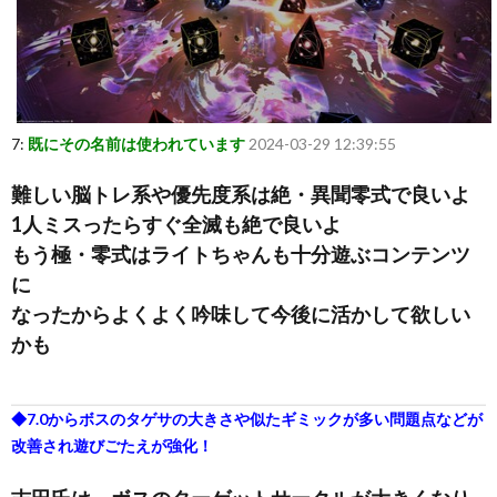
7:
既にその名前は使われています
2024-03-29 12:39:55
難しい脳トレ系や優先度系は絶・異聞零式で良いよ
1人ミスったらすぐ全滅も絶で良いよ
もう極・零式はライトちゃんも十分遊ぶコンテンツ
に
なったからよくよく吟味して今後に活かして欲しい
かも
◆
7.0からボスのタゲサの大きさや似たギミックが多い問題点などが
改善され遊びごたえが強化！