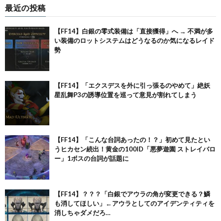
最近の投稿
【FF14】白銀の零式装備は「直接獲得」へ → 不満が多
い装備のロットシステムはどうなるのか気になるレイド
勢
【FF14】「エクスデスを外に引っ張るのやめて」絶妖
星乱舞P3の誘導位置を巡って意見が割れてしまう
【FF14】「こんな台詞あったの！？」初めて見たとい
うヒカセン続出！黄金の100ID「悪夢遊園 ストレイバロ
ー」1ボスの台詞が話題に
【FF14】？？？「白銀でアウラの角が変更できる？鱗
も消してほしい」←アウラとしてのアイデンティティを
消しちゃダメだろ…