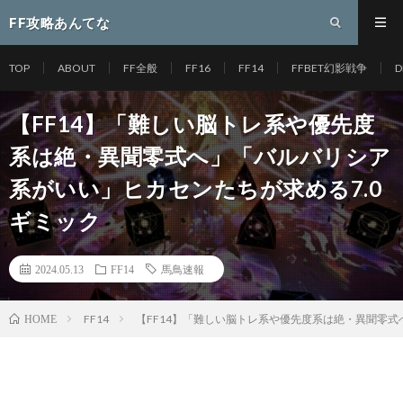
FF攻略あんてな
TOP
ABOUT
FF全般
FF16
FF14
FFBET幻影戦争
D
【FF14】「難しい脳トレ系や優先度
系は絶・異聞零式へ」「バルバリシア
系がいい」ヒカセンたちが求める7.0
ギミック
2024.05.13
FF14
馬鳥速報
FF14
【FF14】「難しい脳トレ系や優先度系は絶・異聞零式
HOME