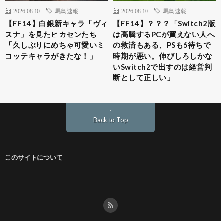
2026.08.10
馬鳥速報
2026.08.10
馬鳥速報
【FF14】白銀新キャラ「ヴィ
【FF14】？？？「Switch2版
スナ」を見たヒカセンたち
は高騰するPCが買えない人へ
「久しぶりにめちゃ可愛いミ
の救済もある、PSも6待ちで
コッテキャラがきたな！」
時期が悪い。伸びしろしかな
いSwitch2で出すのは経営判
断として正しい」
Back to Top
このサイトについて