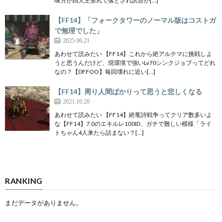
味方が四天王形式で落とされ試合が[…]
【FF14】「フォークタワーのノーマル版はコストガ
で無理でした」
2025.06.21
あわせて読みたい 【FF14】これから絶アルテマに挑戦しよ
うと思うんだけど、現環境で強いLv70シンクジョブってどれ
なの？【DFFOO】毎回壊れに近い[…]
【FF14】周り人間ばかりって思うと悲しくなる
2021.10.20
あわせて読みたい 【FF14】絶竜詩戦争ってクリア数多いよ
な【FF14】7.0のエキルレ100ID、ガチで難しい模様「ライ
トちゃん4人来たら詰まない？[…]
RANKING
まだデータがありません。