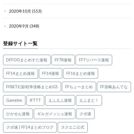
2020年10月
(553)
2020年9月
(348)
登録サイト一覧
DFFOOまとめすた速報
FF7R速報
FF7リバース速報
FF14まとめ速報
FF14速報
FF16まとめ速報
FFBET幻影戦争攻略まとめGS
FFちょーまとめ
FF攻略あんてな
GameInn
IFTTT
えふえふ速報
えふまと！
ひかせん速報
ギルガメッシュ速報
クポ速
クポ速 | FF14まとめブログ
スクエニ公式