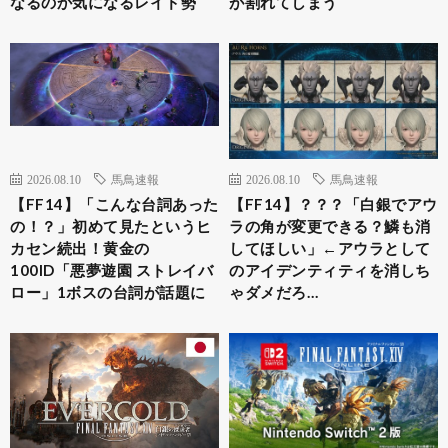
なるのか気になるレイド勢
が割れてしまう
2026.08.10
馬鳥速報
2026.08.10
馬鳥速報
【FF14】「こんな台詞あった
【FF14】？？？「白銀でアウ
の！？」初めて見たというヒ
ラの角が変更できる？鱗も消
カセン続出！黄金の
してほしい」←アウラとして
100ID「悪夢遊園 ストレイバ
のアイデンティティを消しち
ロー」1ボスの台詞が話題に
ゃダメだろ…