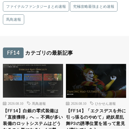
ファイナルファンタジーまとめ速報
究極攻略最強まとめ速報
馬鳥速報
FF14
カテゴリの最新記事
2026.08.10
馬鳥速報
2026.08.10
ひかせん速報
【FF14】白銀の零式装備は
【FF14】「エクスデスを外に
「直接獲得」へ → 不満が多い
引っ張るのやめて」絶妖星乱
装備のロットシステムはどう
舞P3の誘導位置を巡って意見