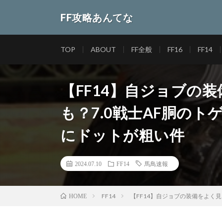
FF攻略あんてな
TOP
ABOUT
FF全般
FF16
FF14
【FF14】自ジョブの
も？7.0戦士AF胴の
にドットが粗い件
2024.07.10
FF14
馬鳥速報
FF14
【FF14】自ジョブの装備をよく
HOME