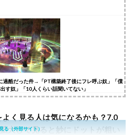
上に過酷だった件→「PT構築終了後にフレ呼ぶ奴」「僕
出す奴」「10人くらい話聞いてない」
をよく見る人は気になるかも？7.0
を拡大して見ると妙にドットが粗い
見る（外部サイト）