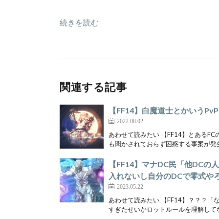
続きを読む
関連する記事
【FF14】白魔道士とかいうPv
2022.08.02
あわせて読みたい 【FF14】とあるF
も聞かされておらず困惑する事案が発生
【FF14】マナDC民「他DC
入れないし自分のDCで零式や
2023.05.22
あわせて読みたい 【FF14】？？？
すぎたせいかロットルールを理解してな