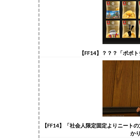
【FF14】？？？「ポポ
【FF14】「社会人限定固定よりニート
か