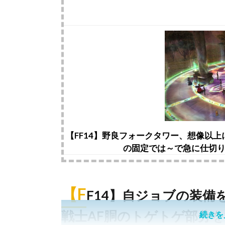
【FF14】野良フォークタワー、想像以
の固定では～で急に仕切り
【F
F14】自ジョブの装備
戦士AF胴のトゲトゲ部分
続きを