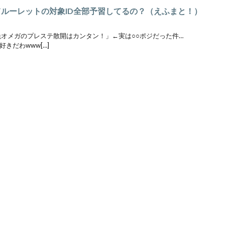
てルーレットの対象ID全部予習してるの？（えふまと！）
「絶オメガのプレステ散開はカンタン！」←実は○○ポジだった件…
きだわwww[…]