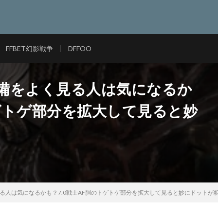
FFBET幻影戦争
DFFOO
装備をよく見る人は気になるか
トゲトゲ部分を拡大して見ると妙
見る人は気になるかも？7.0戦士AF胴のトゲトゲ部分を拡大して見ると妙にドットが