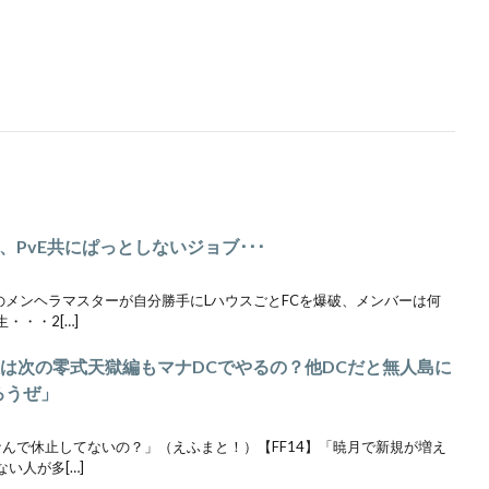
P、PvE共にぱっとしないジョブ･･･
Cのメンヘラマスターが自分勝手にLハウスごとFCを爆破、メンバーは何
・・・2[…]
の人は次の零式天獄編もマナDCでやるの？他DCだと無人島に
ろうぜ」
「なんで休止してないの？」（えふまと！）【FF14】「暁月で新規が増え
い人が多[…]