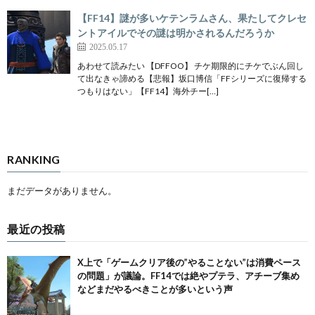
【FF14】謎が多いケテンラムさん、果たしてクレセ
ントアイルでその謎は明かされるんだろうか
2025.05.17
あわせて読みたい 【DFFOO】 チケ期限的にチケでぶん回し
て出なきゃ諦める【悲報】坂口博信「FFシリーズに復帰する
つもりはない」【FF14】海外チー[…]
RANKING
まだデータがありません。
最近の投稿
X上で「ゲームクリア後の”やることない”は消費ペース
の問題」が議論。FF14では絶やプテラ、アチーブ集め
などまだやるべきことが多いという声