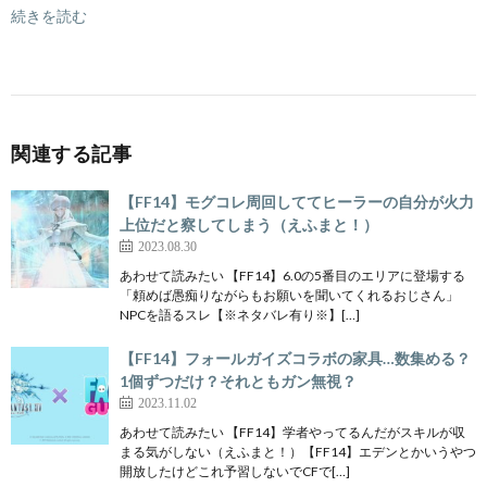
続きを読む
関連する記事
【FF14】モグコレ周回しててヒーラーの自分が火力
上位だと察してしまう（えふまと！）
2023.08.30
あわせて読みたい 【FF14】6.0の5番目のエリアに登場する
「頼めば愚痴りながらもお願いを聞いてくれるおじさん」
NPCを語るスレ【※ネタバレ有り※】[…]
【FF14】フォールガイズコラボの家具…数集める？
1個ずつだけ？それともガン無視？
2023.11.02
あわせて読みたい 【FF14】学者やってるんだがスキルが収
まる気がしない（えふまと！）【FF14】エデンとかいうやつ
開放したけどこれ予習しないでCFで[…]