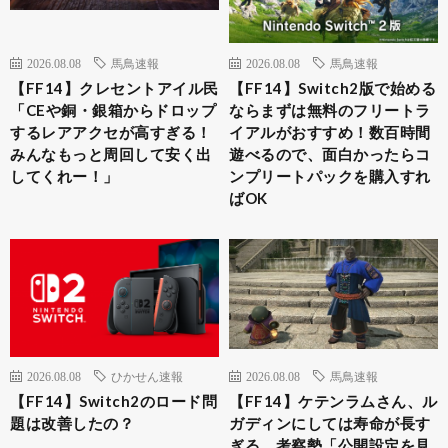
2026.08.08
馬鳥速報
2026.08.08
馬鳥速報
【FF14】クレセントアイル民
【FF14】Switch2版で始める
「CEや銅・銀箱からドロップ
ならまずは無料のフリートラ
するレアアクセが高すぎる！
イアルがおすすめ！数百時間
みんなもっと周回して安く出
遊べるので、面白かったらコ
してくれー！」
ンプリートパックを購入すれ
ばOK
2026.08.08
ひかせん速報
2026.08.08
馬鳥速報
【FF14】Switch2のロード問
【FF14】ケテンラムさん、ル
題は改善したの？
ガディンにしては寿命が長す
ぎる。考察勢「公開設定を見