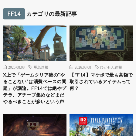
FF14
カテゴリの最新記事
2026.08.08
馬鳥速報
2026.08.08
ひかせん速報
X上で「ゲームクリア後の”や
【FF14】マケボで最も高額で
ることない”は消費ペースの問
取引されているアイテムって
題」が議論。FF14では絶やプ
何？
テラ、アチーブ集めなどまだ
やるべきことが多いという声