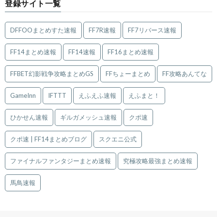
登録サイト一覧
DFFOOまとめすた速報
FF7R速報
FF7リバース速報
FF14まとめ速報
FF14速報
FF16まとめ速報
FFBET幻影戦争攻略まとめGS
FFちょーまとめ
FF攻略あんてな
GameInn
IFTTT
えふえふ速報
えふまと！
ひかせん速報
ギルガメッシュ速報
クポ速
クポ速 | FF14まとめブログ
スクエニ公式
ファイナルファンタジーまとめ速報
究極攻略最強まとめ速報
馬鳥速報