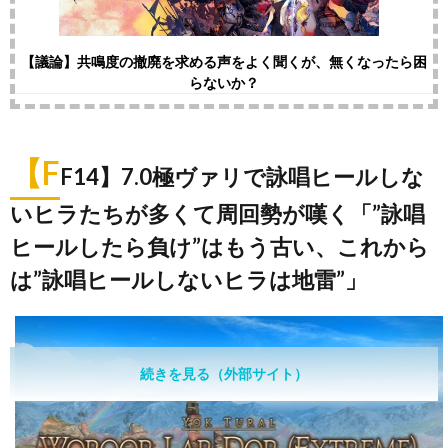
【議論】共鳴度の撤廃を求める声をよく聞くが、無くなったら困
らないか？
【F
F14】7.0極ヴァリで詠唱ヒールしな
いヒラたちが多くて周回勢が嘆く「”詠唱
ヒールしたら負け”はもう古い、これから
は”詠唱ヒールしないヒラは地雷”」
続きを見る（外部サイト）