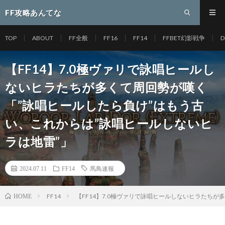
FF攻略あんてな
TOP
ABOUT
FF全般
FF16
FF14
FFBET幻影戦争
D
【FF14】7.0極ヴァリで詠唱ヒールし
ないヒラたちが多くて周回勢が嘆く
「”詠唱ヒールしたら負け”はもう古
い、これからは”詠唱ヒールしないヒ
ラは地雷”」
2024.07.11
FF14
馬鳥速報
FF14
【FF14】7.0極ヴァリで詠唱ヒールしないヒラたち
HOME