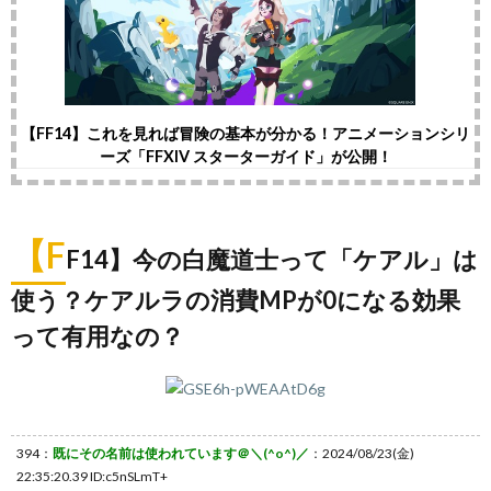
【FF14】これを見れば冒険の基本が分かる！アニメーションシリ
ーズ「FFXIV スターターガイド」が公開！
【F
F14】今の白魔道士って「ケアル」は
使う？ケアルラの消費MPが0になる効果
って有用なの？
394：
既にその名前は使われています＠＼(^o^)／
：2024/08/23(金)
22:35:20.39 ID:c5nSLmT+