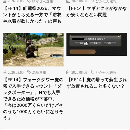
2026.08.06
ひかせん速報
2026.08.06
ひかせん速報
【FF14】紅蓮祭2026、マウ
【FF14】マギアクセがなかな
ントがもらえる一方で「浴衣
か安くならない問題
や水着が欲しかった」の声も
2026.08.06
馬鳥速報
2026.08.06
ひかせん速報
【FF14】フォークタワー魔の
【FF14】魔の塔って蘇生され
塔で入手できるマウント「ダ
ず放置されること多くない？
ックポーター」、Nでも入手
できるため価格が下落中。
「今は2000万くらいだけどそ
のうち1000万くらいになりそ
う」