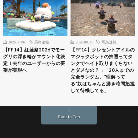
2026.08.06
馬鳥速報
2026.08.06
馬鳥速報
【FF14】紅蓮祭2026でモー
【FF14】クレセントアイルの
グリの浮き輪がマウント化決
マジックポットの抽選ってタ
定！去年のユーザーからの要
ンクでヘイト取りまくらない
望が実現へ
とダメなの？→「20人までの
完全ランダム、“理解って
る”奴はちゃんと湧き時間把握
して待機してる」
Back to Top