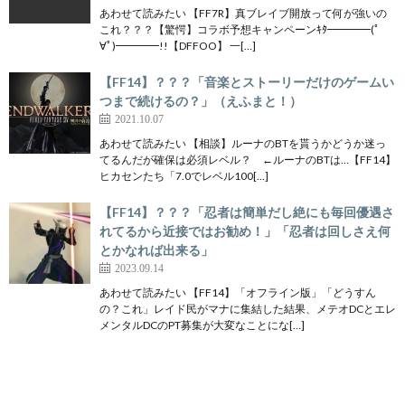
あわせて読みたい 【FF7R】真ブレイブ開放って何が強いの
これ？？？【驚愕】コラボ予想キャンペーンｷﾀ━━━━(ﾟ
∀ﾟ)━━━━!!【DFFOO】 一[…]
【FF14】？？？「音楽とストーリーだけのゲームい
つまで続けるの？」（えふまと！）
2021.10.07
あわせて読みたい 【相談】ルーナのBTを貰うかどうか迷っ
てるんだが確保は必須レベル？ ←ルーナのBTは…【FF14】
ヒカセンたち「7.0でレベル100[…]
【FF14】？？？「忍者は簡単だし絶にも毎回優遇さ
れてるから近接ではお勧め！」「忍者は回しさえ何
とかなれば出来る」
2023.09.14
あわせて読みたい 【FF14】「オフライン版」「どうすん
の？これ」レイド民がマナに集結した結果、メテオDCとエレ
メンタルDCのPT募集が大変なことにな[…]