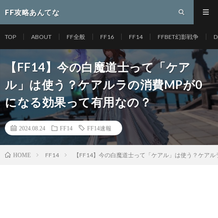
FF攻略あんてな
TOP
ABOUT
FF全般
FF16
FF14
FFBET幻影戦争
D
【FF14】今の白魔道士って「ケア
ル」は使う？ケアルラの消費MPが0
になる効果って有用なの？
2024.08.24
FF14
FF14速報
FF14
【FF14】今の白魔道士って「ケアル」は使う？ケアル
HOME