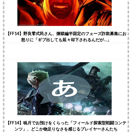
【FF14】野良零式民さん、煉獄編半固定のフェーズ詐欺募集にお
怒りに「ギブ出しても延々却下されるんだが…」
【FF14】暁月でお預けをくらった「フィールド探索型戦闘コンテ
ンツ」、どこか物足りなさを感じるプレイヤーさんたち