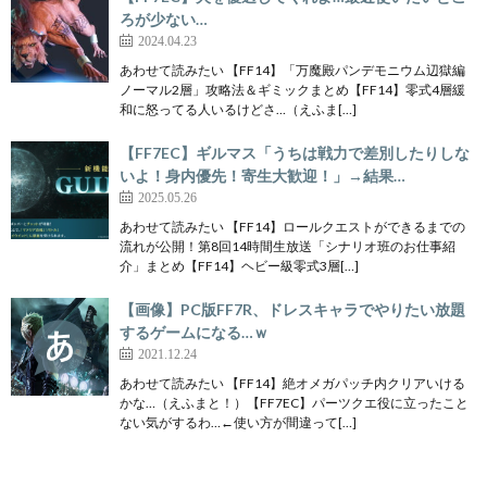
ろが少ない…
2024.04.23
あわせて読みたい 【FF14】「万魔殿パンデモニウム辺獄編
ノーマル2層」攻略法＆ギミックまとめ【FF14】零式4層緩
和に怒ってる人いるけどさ…（えふま[…]
【FF7EC】ギルマス「うちは戦力で差別したりしな
いよ！身内優先！寄生大歓迎！」→結果…
2025.05.26
あわせて読みたい 【FF14】ロールクエストができるまでの
流れが公開！第8回14時間生放送「シナリオ班のお仕事紹
介」まとめ【FF14】ヘビー級零式3層[…]
【画像】PC版FF7R、ドレスキャラでやりたい放題
するゲームになる…ｗ
2021.12.24
あわせて読みたい 【FF14】絶オメガパッチ内クリアいける
かな…（えふまと！）【FF7EC】パーツクエ役に立ったこと
ない気がするわ…←使い方が間違って[…]