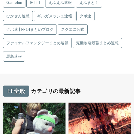
GameInn
IFTTT
えふえふ速報
えふまと！
ひかせん速報
ギルガメッシュ速報
クポ速
クポ速 | FF14まとめブログ
スクエニ公式
ファイナルファンタジーまとめ速報
究極攻略最強まとめ速報
馬鳥速報
FF全般
カテゴリの最新記事