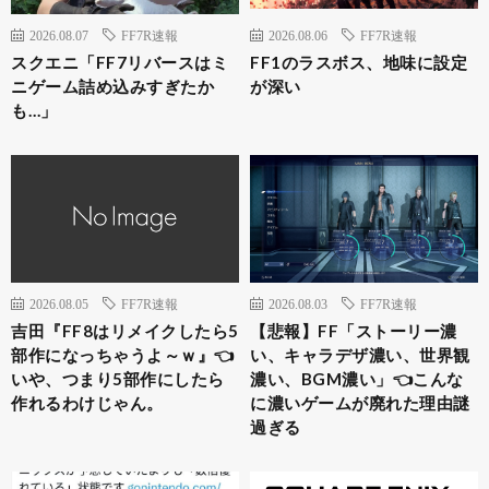
2026.08.07
FF7R速報
2026.08.06
FF7R速報
スクエニ「FF7リバースはミ
FF1のラスボス、地味に設定
ニゲーム詰め込みすぎたか
が深い
も…」
2026.08.05
FF7R速報
2026.08.03
FF7R速報
吉田『FF8はリメイクしたら5
【悲報】FF「ストーリー濃
部作になっちゃうよ～ｗ』👈
い、キャラデザ濃い、世界観
いや、つまり5部作にしたら
濃い、BGM濃い」👈こんな
作れるわけじゃん。
に濃いゲームが廃れた理由謎
過ぎる