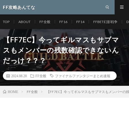
FF攻略あんてな
TOP
ABOUT
FF全般
FF16
FF14
FFBET幻影戦争
D
【FF7EC】今ってギルマスもサブマ
スもメンバーの残数確認できないん
だっけ？？？
2024.08.28
FF全般
ファイナルファンタジーまとめ速報
FF全般
【FF7EC】今ってギルマスもサブマスもメンバーの
HOME