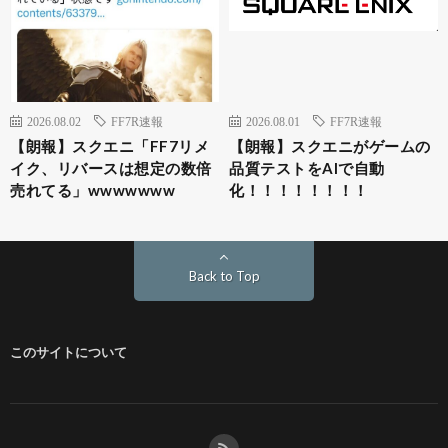
2026.08.02
FF7R速報
2026.08.01
FF7R速報
【朗報】スクエニ「FF7リメ
【朗報】スクエニがゲームの
イク、リバースは想定の数倍
品質テストをAIで自動
売れてる」wwwwwww
化！！！！！！！！
Back to Top
このサイトについて