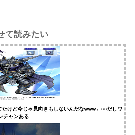
せて読みたい
たけど今じゃ見向きもしないんだなwww←○○だしワ
ンチャンある