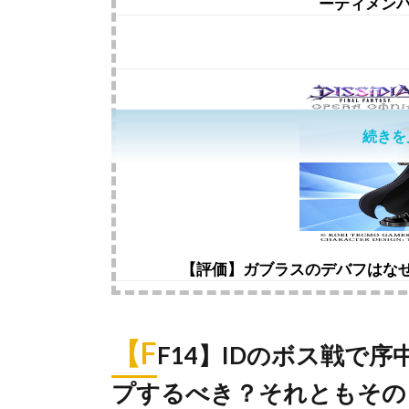
ーティメン
続きを
【評価】ガブラスのデバフはな
【F
F14】IDのボス戦で
プするべき？それともその