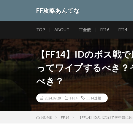
FF攻略あんてな
TOP
ABOUT
FF全般
FF16
FF14
【FF14】IDのボス
ってワイプするべき？
べき？
2024.09.29
FF14
FF14速報
FF14
【FF14】IDのボス戦で序中盤
HOME