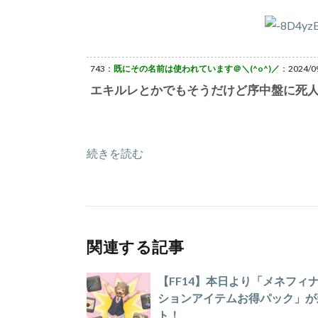
743：
既にその名前は使われています＠＼(^o^)／
：2024/09
エキルレとかでもそうだけど序中盤に死
続きを読む
関連する記事
【FF14】本日より「メネフ
ションアイテムお得パック」が
ト！