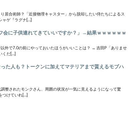
うより居合術師？「近接物理キャスター」から脱却したい侍たちによるス
ャゲ『ラグナ[…]
のオフ会に子供連れてきていいですか？」→結果ｗｗｗｗｗｗ
行以外で7.0の前にやっておいたほうがいいことは？ → 吉田P「ありませ
くだ[…]
くなった人も？トークンに加えてマテリアまで貰えるモブハ
1で強化調整されたモンクさん、周囲の状況が一気に見えるようになって驚
つけていれ[…]