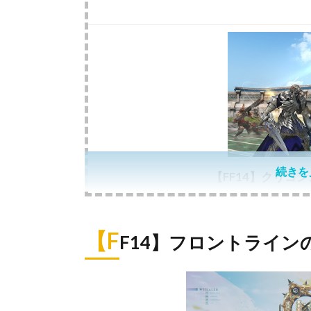
続きを
【FF14】クリコ
【F
F14】フロントライ