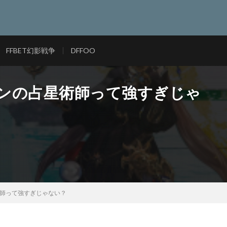
FFBET幻影戦争
DFFOO
インの占星術師って強すぎじゃ
術師って強すぎじゃない？