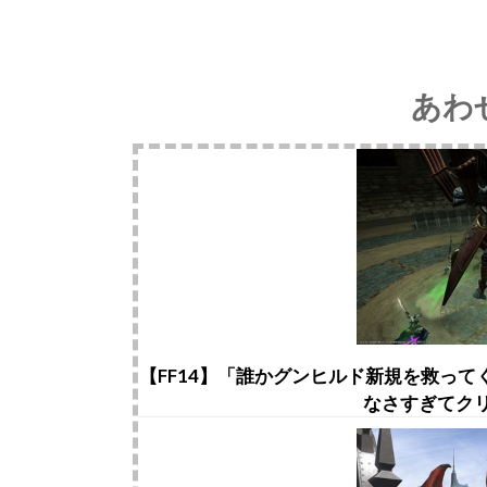
あわ
【FF14】「誰かグンヒルド新規を救っ
なさすぎてク