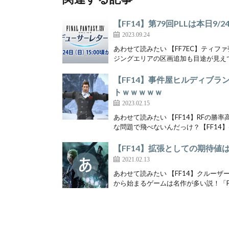
【FF14】第79回PLLは本日9/
2023.09.24
あわせて読みたい 【FF7EC】ティフ
ジングエリアの区画追加も目途が見えて
【FF14】事件屋ヒルディブ
トｗｗｗｗｗ
2023.02.15
あわせて読みたい 【FF14】RFの勝
な問題で飛べないんだっけ？【FF14】6.
【FF14】拡張としての期待値
2021.02.13
あわせて読みたい 【FF14】クルー
から始まるゲームは名作が多い説！「FF