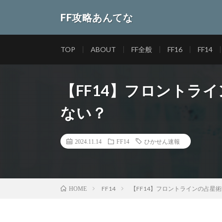
FF攻略あんてな
TOP
ABOUT
FF全般
FF16
FF14
【FF14】フロントラ
ない？
2024.11.14
FF14
ひかせん速報
FF14
【FF14】フロントラインの占星
HOME