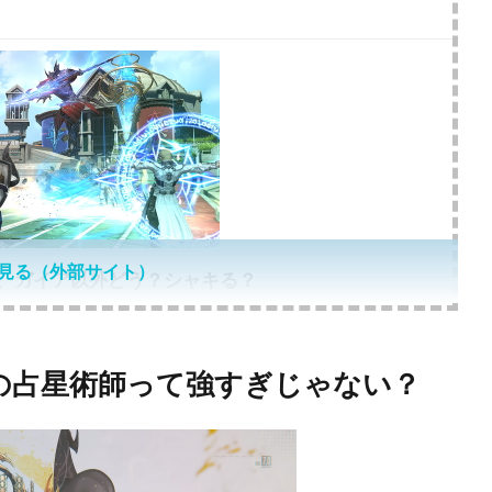
見る（外部サイト）
ン、ガイア以外どう？シャキる？
ンの占星術師って強すぎじゃない？