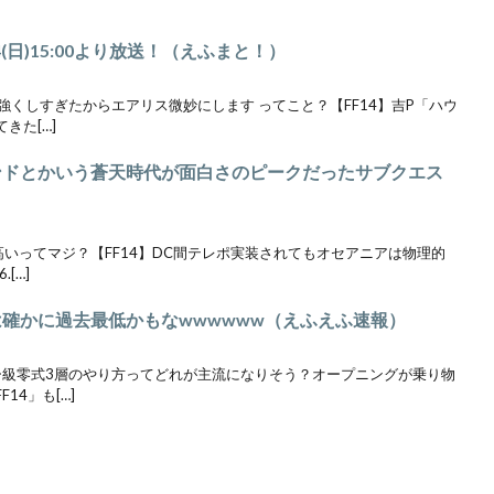
24(日)15:00より放送！（えふまと！）
ァ強くしすぎたからエアリス微妙にします ってこと？【FF14】吉P「ハウ
きた[…]
ランドとかいう蒼天時代が面白さのピークだったサブクエス
率高いってマジ？【FF14】DC間テレポ実装されてもオセアニアは物理的
[…]
は確かに過去最低かもなwwwwww（えふえふ速報）
ザー級零式3層のやり方ってどれが主流になりそう？オープニングが乗り物
14」も[…]