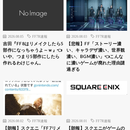
2026.08.05
FF7R速報
2026.08.03
FF7R速報
吉田『FF8はリメイクしたら5
【悲報】FF「ストーリー濃
部作になっちゃうよ～ｗ』👈
い、キャラデザ濃い、世界観
いや、つまり5部作にしたら
濃い、BGM濃い」👈こんな
作れるわけじゃん。
に濃いゲームが廃れた理由謎
過ぎる
2026.08.02
FF7R速報
2026.08.01
FF7R速報
【朗報】スクエニ「FF7リメ
【朗報】スクエニがゲームの