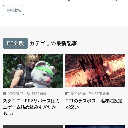
馬鳥速報
FF全般
カテゴリの最新記事
2026.08.07
FF7R速報
2026.08.06
FF7R速報
スクエニ「FF7リバースはミ
FF1のラスボス、地味に設定
ニゲーム詰め込みすぎたか
が深い
も…」