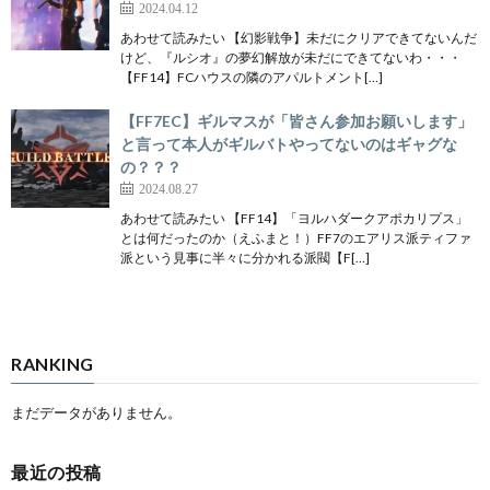
2024.04.12
あわせて読みたい 【幻影戦争】未だにクリアできてないんだ
けど、『ルシオ』の夢幻解放が未だにできてないわ・・・
【FF14】FCハウスの隣のアパルトメント[…]
【FF7EC】ギルマスが「皆さん参加お願いします」
と言って本人がギルバトやってないのはギャグな
の？？？
2024.08.27
あわせて読みたい 【FF14】「ヨルハダークアポカリプス」
とは何だったのか（えふまと！）FF7のエアリス派ティファ
派という見事に半々に分かれる派閥【F[…]
RANKING
まだデータがありません。
最近の投稿