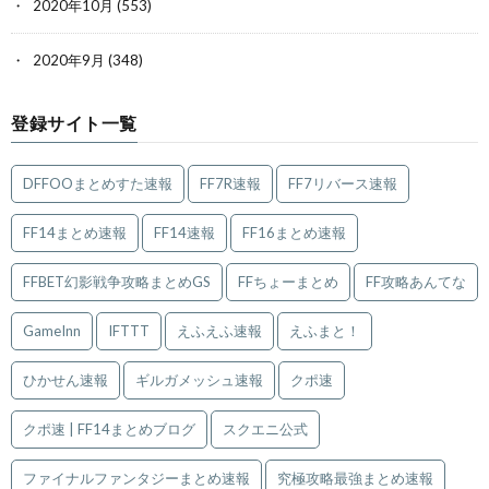
2020年10月
(553)
2020年9月
(348)
登録サイト一覧
DFFOOまとめすた速報
FF7R速報
FF7リバース速報
FF14まとめ速報
FF14速報
FF16まとめ速報
FFBET幻影戦争攻略まとめGS
FFちょーまとめ
FF攻略あんてな
GameInn
IFTTT
えふえふ速報
えふまと！
ひかせん速報
ギルガメッシュ速報
クポ速
クポ速 | FF14まとめブログ
スクエニ公式
ファイナルファンタジーまとめ速報
究極攻略最強まとめ速報