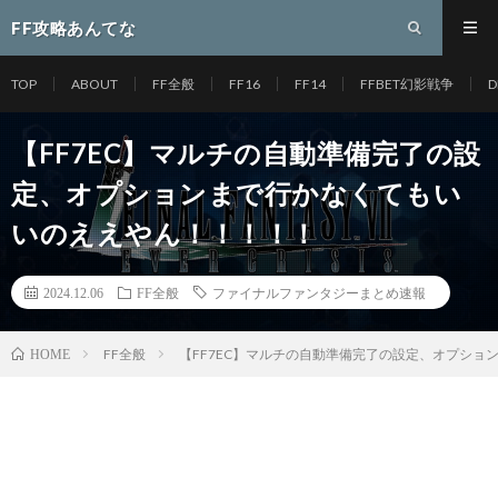
FF攻略あんてな
TOP
ABOUT
FF全般
FF16
FF14
FFBET幻影戦争
D
【FF7EC】マルチの自動準備完了の設
定、オプションまで行かなくてもい
いのええやん！！！！！
2024.12.06
FF全般
ファイナルファンタジーまとめ速報
FF全般
【FF7EC】マルチの自動準備完了の設定、オプショ
HOME