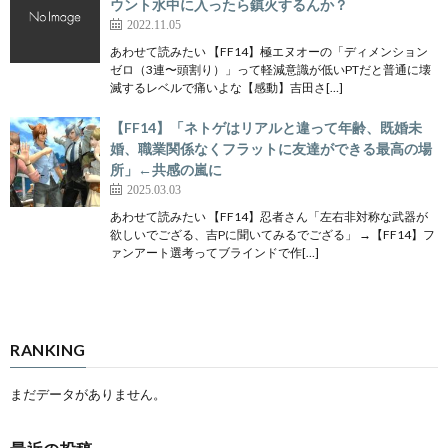
ウント水中に入ったら鎮火するんか？
2022.11.05
あわせて読みたい 【FF14】極エヌオーの「ディメンション
ゼロ（3連〜頭割り）」って軽減意識が低いPTだと普通に壊
滅するレベルで痛いよな【感動】吉田さ[…]
【FF14】「ネトゲはリアルと違って年齢、既婚未
婚、職業関係なくフラットに友達ができる最高の場
所」←共感の嵐に
2025.03.03
あわせて読みたい 【FF14】忍者さん「左右非対称な武器が
欲しいでござる、吉Pに聞いてみるでござる」 →【FF14】フ
ァンアート選考ってブラインドで作[…]
RANKING
まだデータがありません。