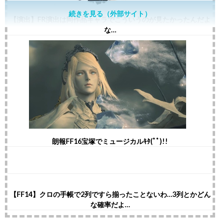
続きを見る（外部サイト）
【演出】FR演出は同作品キャラでこういうのが見たかったんだよ
な…
朗報FF16宝塚でミュージカルｷﾀ(ﾟﾟ)!!
【FF14】クロの手帳で2列ですら揃ったことないわ…3列とかどん
な確率だよ…