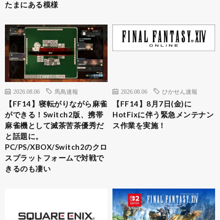
たまにある模様
2026.08.06
馬鳥速報
2026.08.06
ひかせん速報
【FF14】寝転がりながら麻雀
【FF14】8月7日(金)に
ができる！Switch2版、携帯
HotFixに伴う緊急メンテナン
麻雀機として滅茶苦茶優秀だ
ス作業を実施！
と話題に。
PC/PS/XBOX/Switch2のクロ
スプラットフォームで対戦で
きるのも凄い