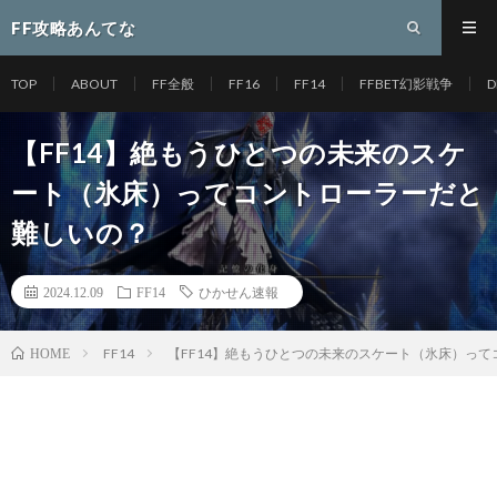
FF攻略あんてな
TOP
ABOUT
FF全般
FF16
FF14
FFBET幻影戦争
D
【FF14】絶もうひとつの未来のスケ
ート（氷床）ってコントローラーだと
難しいの？
2024.12.09
FF14
ひかせん速報
FF14
【FF14】絶もうひとつの未来のスケート（氷床）っ
HOME