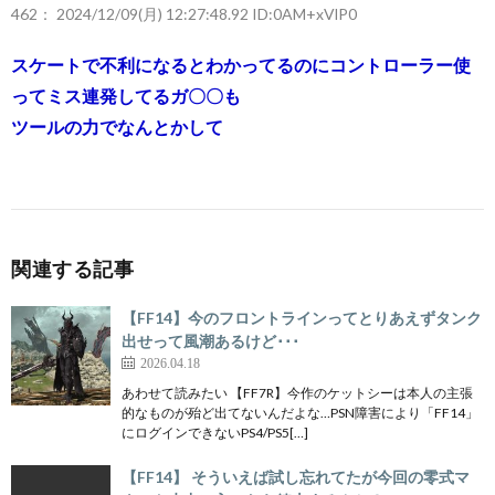
462：
2024/12/09(月) 12:27:48.92 ID:0AM+xVlP0
スケートで不利になるとわかってるのにコントローラー使
ってミス連発してるガ〇〇も
ツールの力でなんとかして
関連する記事
【FF14】今のフロントラインってとりあえずタンク
出せって風潮あるけど･･･
2026.04.18
あわせて読みたい 【FF7R】今作のケットシーは本人の主張
的なものが殆ど出てないんだよな…PSN障害により「FF14」
にログインできないPS4/PS5[…]
【FF14】 そういえば試し忘れてたが今回の零式マ