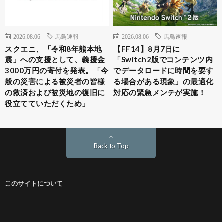
2026.08.06
馬鳥速報
2026.08.06
馬鳥速報
スクエニ、「令和8年熊本地
【FF14】8月7日に
震」への支援として、義援金
「Switch2版でコンテンツ内
3000万円の寄付を発表。「今
でデータロードに時間を要す
般の災害による被災者の皆様
る場合がある現象」の最適化
の救済および被災地の復旧に
対応の緊急メンテが実施！
役立てていただくため」
Back to Top
このサイトについて