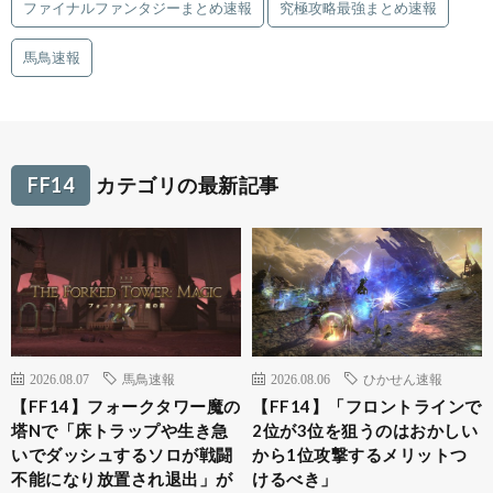
ファイナルファンタジーまとめ速報
究極攻略最強まとめ速報
馬鳥速報
FF14
カテゴリの最新記事
2026.08.07
馬鳥速報
2026.08.06
ひかせん速報
【FF14】フォークタワー魔の
【FF14】「フロントラインで
塔Nで「床トラップや生き急
2位が3位を狙うのはおかしい
いでダッシュするソロが戦闘
から1位攻撃するメリットつ
不能になり放置され退出」が
けるべき」