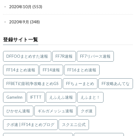
2020年10月
(553)
2020年9月
(348)
登録サイト一覧
DFFOOまとめすた速報
FF7R速報
FF7リバース速報
FF14まとめ速報
FF14速報
FF16まとめ速報
FFBET幻影戦争攻略まとめGS
FFちょーまとめ
FF攻略あんてな
GameInn
IFTTT
えふえふ速報
えふまと！
ひかせん速報
ギルガメッシュ速報
クポ速
クポ速 | FF14まとめブログ
スクエニ公式