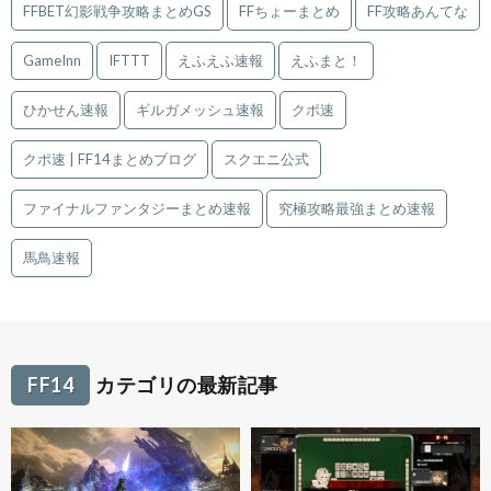
FFBET幻影戦争攻略まとめGS
FFちょーまとめ
FF攻略あんてな
GameInn
IFTTT
えふえふ速報
えふまと！
ひかせん速報
ギルガメッシュ速報
クポ速
クポ速 | FF14まとめブログ
スクエニ公式
ファイナルファンタジーまとめ速報
究極攻略最強まとめ速報
馬鳥速報
FF14
カテゴリの最新記事