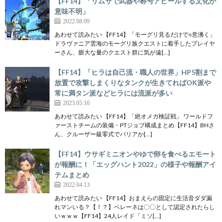
【FF14】「リムサで武器や称号アピールする文化が
意味不明」
2022.08.09
あわせて読みたい 【FF14】「モーグリ見るだけで○意沸く」
ドラヴァニア雲海のモーグリ族クエストに着手したプレイヤ
ーさん、膨大な量のクエスト群に気が遠[…]
【FF14】「ヒラは自己流・職人の世界」HP5割まで
放置で攻撃しまくりなタンクが生きてればOK派や
常に満タン派などヒラには流派が多い
2023.05.16
あわせて読みたい 【FF14】「絶オメガ検証戦」 ワールドフ
ァーストチームの装備・PTジョブ構成まとめ【FF14】BHさ
ん、クルーザー級零式でバリアか[…]
【FF14】ウサギミニオンやゆで卵を食べるエモート
が報酬に！「エッグハント2022」の様子や報酬アイ
テムまとめ
2022.04.13
あわせて読みたい 【FF14】おまえらの固定に生活音ダダ漏
れマンいる？【！？】ペレーネは〇〇として認定されたらし
いｗｗｗ【FF14】24人レイド「ミソ[…]