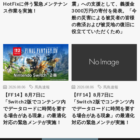
HotFixに伴う緊急メンテナン
震」への支援として、義援金
ス作業を実施！
3000万円の寄付を発表。「今
般の災害による被災者の皆様
の救済および被災地の復旧に
役立てていただくため」
2026.08.06
馬鳥速報
2026.08.06
馬鳥速報
【FF14】8月7日に
【FF14】8月7日に
「Switch2版でコンテンツ内
「Switch2版でコンテンツ内
でデータロードに時間を要す
でデータロードに時間を要す
る場合がある現象」の最適化
る場合がある現象」の最適化
対応の緊急メンテが実施！
対応の緊急メンテが実施！