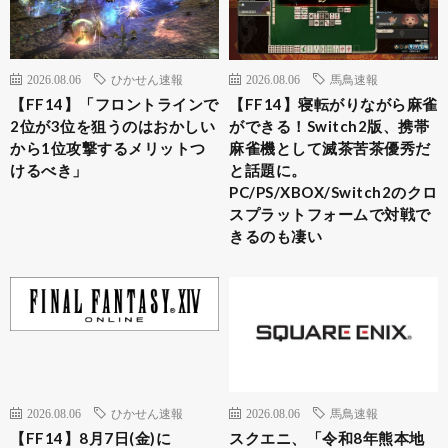
2026.08.06
ひかせん速報
2026.08.06
馬鳥速報
【FF14】「フロントラインで
【FF14】寝転がりながら麻雀
2位が3位を狙うのはおかしい
ができる！Switch2版、携帯
から1位攻撃するメリットつ
麻雀機として滅茶苦茶優秀だ
けるべき」
と話題に。
PC/PS/XBOX/Switch2のクロ
スプラットフォームで対戦で
きるのも凄い
2026.08.06
ひかせん速報
2026.08.06
馬鳥速報
【FF14】8月7日(金)に
スクエニ、「令和8年熊本地