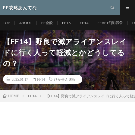
FF攻略あんてな
TOP
ABOUT
FF全般
FF16
FF14
FFBET幻影戦争
D
【FF14】野良で滅アライアンスレイ
ドに行く人って軽減とかどうしてる
の？
2025.01.17
FF14
ひかせん速報
FF14
【FF14】野良で滅アライアンスレイドに行く人って
HOME