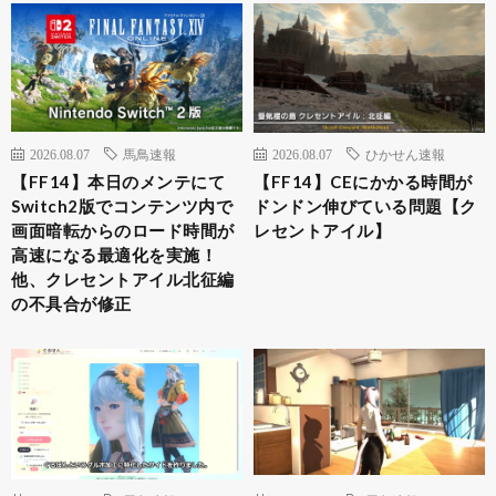
2026.08.07
馬鳥速報
2026.08.07
ひかせん速報
【FF14】本日のメンテにて
【FF14】CEにかかる時間が
Switch2版でコンテンツ内で
ドンドン伸びている問題【ク
画面暗転からのロード時間が
レセントアイル】
高速になる最適化を実施！
他、クレセントアイル北征編
の不具合が修正