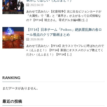
表示してほしい（えふまと！）
2022.04.19
あわせて読みたい 【幻影戦争】次に出るビジョンカードが
『火属性』で『運』と『素早さ』が上がるって公式情報な
の？【FF14】戦士さん、零式デルタ編4層に[…]
【FF14】日本チーム「Poikos」絶妖星乱舞の各ロ
ール視点のクリア動画まとめ
2026.06.09
あわせて読みたい 【FF14】次ラストで×フレに呼ばれたので
×（えふまと！）【FF14】新規にオススメのジョブ教えてく
ださい（えふまと！）【FF14】[…]
RANKING
まだデータがありません。
最近の投稿