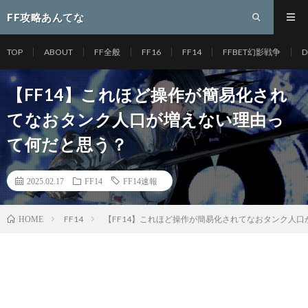
FF攻略あんてな
TOP
ABOUT
FF全般
FF16
FF14
FFBET幻影戦争
D
【FF14】これほど操作が簡易化され
てなおタンク人口が増えない理由っ
て何だと思う？
2025.02.17
FF14
FF14速報
FF14
【FF14】これほど操作が簡易化されてなおタンク人
HOME