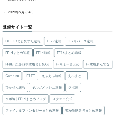
2020年9月
(348)
登録サイト一覧
DFFOOまとめすた速報
FF7R速報
FF7リバース速報
FF14まとめ速報
FF14速報
FF16まとめ速報
FFBET幻影戦争攻略まとめGS
FFちょーまとめ
FF攻略あんてな
GameInn
IFTTT
えふえふ速報
えふまと！
ひかせん速報
ギルガメッシュ速報
クポ速
クポ速 | FF14まとめブログ
スクエニ公式
ファイナルファンタジーまとめ速報
究極攻略最強まとめ速報