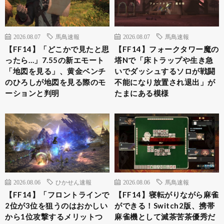
2026.08.07
馬鳥速報
2026.08.07
馬鳥速報
【FF14】「どこかで見たと思
【FF14】フォークタワー魔の
ったら…」7.55の新エモート
塔Nで「床トラップや生き急
「地図を見る」、黄金ベンチ
いでダッシュするソロが戦闘
のひろしが地図を見る際のモ
不能になり放置され退出」が
ーションと判明
たまにある模様
2026.08.06
ひかせん速報
2026.08.06
馬鳥速報
【FF14】「フロントラインで
【FF14】寝転がりながら麻雀
2位が3位を狙うのはおかしい
ができる！Switch2版、携帯
から1位攻撃するメリットつ
麻雀機として滅茶苦茶優秀だ