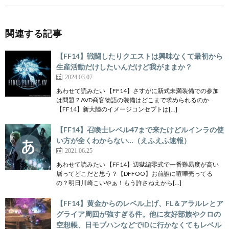
関連する記事
【FF14】戦闘したりクエストは興味なくて最初から
生産活動だけしたいんだけど我がままか？
2024.03.07
あわせて読みたい 【FF14】さすがに新式未満装備での参加
は問題？AVD商客物語の装備はどこまで求められるのか
【FF14】新大陸のイメージコンセプトは[…]
【FF14】召喚士レベル47まで来たけどルインラの使
い方が全くわからない…（えふえふ速報）
2021.06.25
あわせて読みたい 【FF14】辺獄編零式で一番難易度が高い
層ってどこだと思う？【DFFOO】お前誰に喧嘩売ってる
の？明日川崎こいやぁ！もう許さねえから[…]
【FF14】黄金からのレベル上げ、FL＆アラルレとア
グライア周回が強すぎる件。他に友好部族やクロの
空想帳、日モブハンなどでIDに行かなくてもレベル