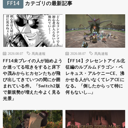
FF14
カテゴリの最新記事
2026.08.07
馬鳥速報
2026.08.07
馬鳥速報
FF14未プレイの人が始めよう
【FF14】クレセントアイル北
か迷ってる呟きをすると床下
征編のルブルムドラゴン・ペ
や茂みからヒカセンたちが飛
レキュス・アルケニーCE、沸
び出してきていつの間にか囲
かせる人がいなくてレアCEに
まれている件。「Switch2版
なる。「倒したからって特に
で新規勢が増えた今よく見る
何もないし…」
光景」