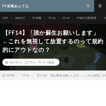
FF攻略あんてな
TOP
ABOUT
FF全般
FF16
FF14
FFBET幻影戦争
D
【FF14】「誰か蘇生お願いします」
←これを無視して放置するのって規約
的にアウトなの？
2025.06.13
FF14
FF14速報
FF14
【FF14】「誰か蘇生お願いします」←これを無視し
HOME