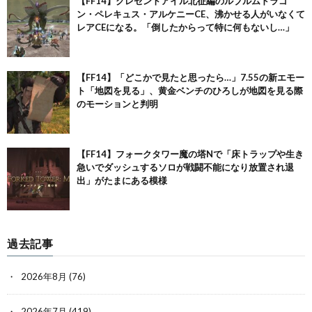
【FF14】クレセントアイル北征編のルブルムドラゴ
ン・ペレキュス・アルケニーCE、沸かせる人がいなくて
レアCEになる。「倒したからって特に何もないし…」
【FF14】「どこかで見たと思ったら…」7.55の新エモー
ト「地図を見る」、黄金ベンチのひろしが地図を見る際
のモーションと判明
【FF14】フォークタワー魔の塔Nで「床トラップや生き
急いでダッシュするソロが戦闘不能になり放置され退
出」がたまにある模様
過去記事
2026年8月
(76)
2026年7月
(419)