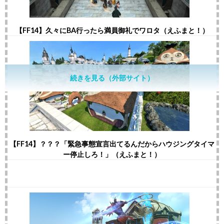
【FF14】久々にBA行ったら満員御礼でワロタ（えふまと！）
続きを見る（外部サイト）
【FF14】？？？「緊急事態宣言出てるんだからハウジングタイマ
ー停止しろ！」（えふまと！）