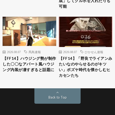
成」してグルポを入れたりも
可能
2026.08.07
馬鳥速報
2026.08.07
ひかせん速報
【FF14】ハウジング勢が制作
【FF14】「野良でライアンみ
した〇〇なアパート風ハウジ
たいなのやらせるのがキツ
ング内装が凄すぎると話題に
い」ボズヤ時代を懐かしむヒ
カセンたち
Back to Top