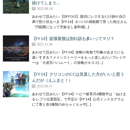
抜けてしまう…
2023.08.16
あわせて読みたい 【DFFOO】 親切にレスするだけ損や 自己
満で割り切るべき【FF14】オバパの扇範囲で育った戦士さん
「円範囲になって空振るし違和感[…]
【FF14】拡張直後は別れ話も多いってマジ？
2021.11.06
あわせて読みたい 【FF14】攻略の有無で印象があまりにも
違いすぎる？メインストーリーをもっと楽しみたいプレイヤ
ーは「大迷宮バハムート」の攻略がオスス[…]
【FF14】クリコンのCCは見直した方がいいと思う
んだが（えふまと！）
2022.06.11
あわせて読みたい 【FF14】ヘビー級零式4層後半は「ぬけま
る レプリ位置固定」で平定か【FF14】公式インスタグラム
にて青と赤2種類のめちゃくちゃ可[…]