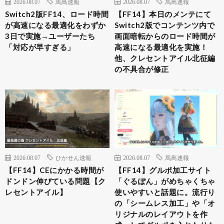
2026.08.07
馬鳥速報
2026.08.07
馬鳥速報
Switch2版FF14、ロード時間
【FF14】本日のメンテにて
が高速になる最適化をわずか
Switch2版でコンテンツ内で
3日で実施→ユーザーたち
画面暗転からのロード時間が
「対応が早すぎる」
高速になる最適化を実施！
他、クレセントアイル北征編
の不具合が修正
2026.08.07
ひかせん速報
2026.08.07
馬鳥速報
【FF14】CEにかかる時間が
【FF14】グルポ加工サイト
ドンドン伸びている問題【ク
「ぐるぽん」がめちゃくちゃ
レセントアイル】
使いやすいと話題に。流行り
の「シームレス加工」や「オ
リジナルのレイアウトを作