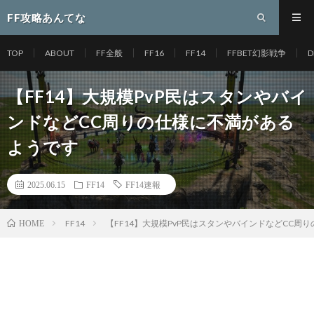
FF攻略あんてな
TOP
ABOUT
FF全般
FF16
FF14
FFBET幻影戦争
D
【FF14】大規模PvP民はスタンやバイ
ンドなどCC周りの仕様に不満がある
ようです
2025.06.15
FF14
FF14速報
FF14
【FF14】大規模PvP民はスタンやバインドなどCC周
HOME