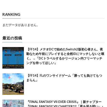
RANKING
まだデータがありません。
最近の投稿
【FF14】メテオDCで始めたSwitch2版初心者さん、夜
勤なため午前にプレイすると全然IDにマッチしないと嘆
く。→「DCトラベルするかリージョン内フリーマッチ
ングを待ってほしい」
【FF14】FLのワンサイドゲーム「勝っても負けてもつ
まらん」
『FINAL FANTASY VII EVER CRISIS』｜新チャプター
『FINAL FANTASY VII CHAPTER12「星を巡る戦い」』