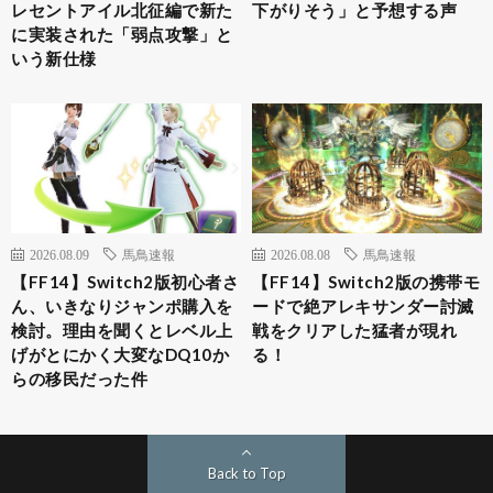
レセントアイル北征編で新た
下がりそう」と予想する声
に実装された「弱点攻撃」と
いう新仕様
2026.08.09
馬鳥速報
2026.08.08
馬鳥速報
【FF14】Switch2版初心者さ
【FF14】Switch2版の携帯モ
ん、いきなりジャンポ購入を
ードで絶アレキサンダー討滅
検討。理由を聞くとレベル上
戦をクリアした猛者が現れ
げがとにかく大変なDQ10か
る！
らの移民だった件
Back to Top