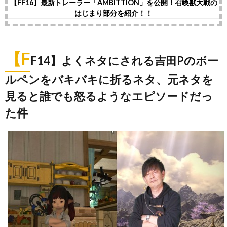
【FF16】最新トレーラー「AMBITTION」を公開！召喚獣大戦の
はじまり部分を紹介！！
【F
F14】よくネタにされる吉田Pのボー
ルペンをバキバキに折るネタ、元ネタを
見ると誰でも怒るようなエピソードだっ
た件