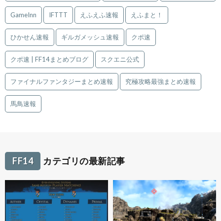
GameInn
IFTTT
えふえふ速報
えふまと！
ひかせん速報
ギルガメッシュ速報
クポ速
クポ速 | FF14まとめブログ
スクエニ公式
ファイナルファンタジーまとめ速報
究極攻略最強まとめ速報
馬鳥速報
FF14
カテゴリの最新記事