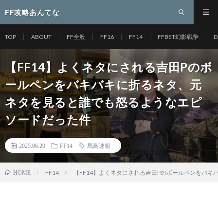
FF攻略あんてな
TOP
ABOUT
FF全般
FF16
FF14
FFBET幻影戦争
D
【FF14】よくネタにされる吉田Pのボ
ールペンをバキバキに折るネタ、元
ネタを見ると誰でも怒るようなエピ
ソードだった件
2025.06.20
FF14
馬鳥速報
FF14
【FF14】よくネタにされる吉田Pのボールペンをバ
HOME