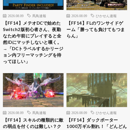
2026.08.09
馬鳥速報
2026.08.09
ひかせん速報
【FF14】メテオDCで始めた
【FF14】FLのワンサイドゲ
Switch2版初心者さん、夜勤
ーム「勝っても負けてもつま
なため午前にプレイすると全
らん」
然IDにマッチしないと嘆く。
→「DCトラベルするかリージ
ョン内フリーマッチングを待
ってほしい」
2026.08.09
馬鳥速報
2026.08.09
ひかせん速報
【FF14】スキルの種類的に敵
【FF14】ダックポーター
の弱点を付くのは難しい？ク
1000万ギル割れ！「どんどん