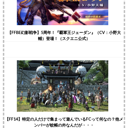
【FFBE幻影戦争】5周年！『覇軍王ジェーダン』（CV：小野大
輔）登場！（スクエニ公式）
【FF14】特定の人だけで集まって遊んでいるFCって何なの？他メ
ンバーが蚊帳の外なんだが・・・