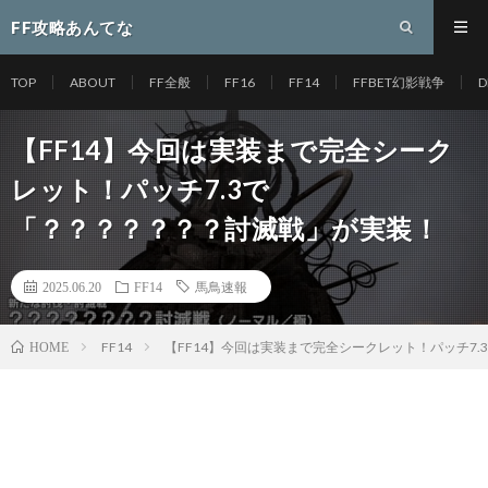
FF攻略あんてな
TOP
ABOUT
FF全般
FF16
FF14
FFBET幻影戦争
D
【FF14】今回は実装まで完全シーク
レット！パッチ7.3で
「？？？？？？？討滅戦」が実装！
2025.06.20
FF14
馬鳥速報
FF14
【FF14】今回は実装まで完全シークレット！パッチ7
HOME