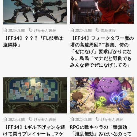
2026.08.08
ひかせん速報
2026.08.08
馬鳥速報
【FF14】？？？「FL忍者は
【FF14】フォークタワー魔の
遠隔枠」
塔の高速周回PT募集、侍の
「ぜになげ」要求ばかりにな
る。島民「マナだと野良でも
みんな侍でぜになげしてる」
2026.08.08
ひかせん速報
2026.08.08
ひかせん速報
【FF14】1ギル下げマンを避
RPGの敵キャラの「毒無効」
けて買うプレイヤーも…マケ
「混乱無効」みたいなのって