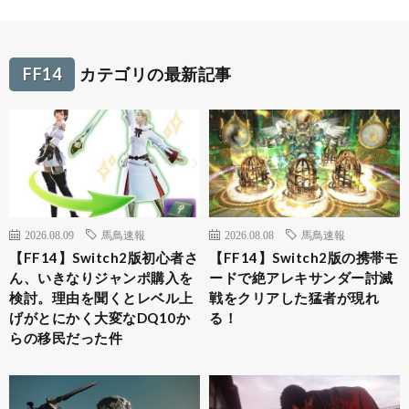
FF14
カテゴリの最新記事
2026.08.09
馬鳥速報
2026.08.08
馬鳥速報
【FF14】Switch2版初心者さ
【FF14】Switch2版の携帯モ
ん、いきなりジャンポ購入を
ードで絶アレキサンダー討滅
検討。理由を聞くとレベル上
戦をクリアした猛者が現れ
げがとにかく大変なDQ10か
る！
らの移民だった件