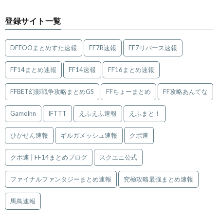
登録サイト一覧
DFFOOまとめすた速報
FF7R速報
FF7リバース速報
FF14まとめ速報
FF14速報
FF16まとめ速報
FFBET幻影戦争攻略まとめGS
FFちょーまとめ
FF攻略あんてな
GameInn
IFTTT
えふえふ速報
えふまと！
ひかせん速報
ギルガメッシュ速報
クポ速
クポ速 | FF14まとめブログ
スクエニ公式
ファイナルファンタジーまとめ速報
究極攻略最強まとめ速報
馬鳥速報