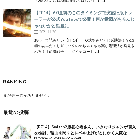
「5顔のほうれい線は消してほしい」【[…]
【FF14】6.0直前のこのタイミングで突然旧版トレ
ーラーが公式YouTubeで公開！何か意図があるんじ
ゃないかと話題に
2021.11.30
あわせて読みたい 【FF14】FFO式あみだくじ必勝法！？6.3
極のあみだくじギミックのめちゃくちゃ楽な処理法が発見さ
れる！【幻影戦争】『ダイヤコート[…]
RANKING
まだデータがありません。
最近の投稿
【FF14】Switch2版初心者さん、いきなりジャンポ購入
を検討。理由を聞くとレベル上げがとにかく大変な
DQ10からの移民だった件