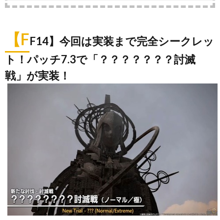
【F
F14】今回は実装まで完全シークレッ
ト！パッチ7.3で「？？？？？？？討滅
戦」が実装！