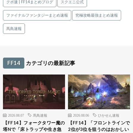
クポ速 | FF14まとめブログ
スクエニ公式
ファイナルファンタジーまとめ速報
究極攻略最強まとめ速報
馬鳥速報
FF14
カテゴリの最新記事
2026.08.07
馬鳥速報
2026.08.06
ひかせん速報
【FF14】フォークタワー魔の
【FF14】「フロントラインで
塔Nで「床トラップや生き急
2位が3位を狙うのはおかしい