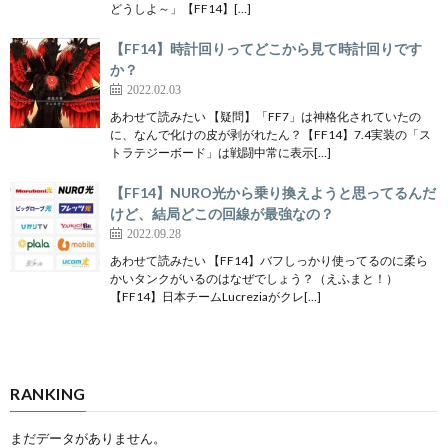
どうしよ～」【FF14】[…]
【FF14】時計回りってどこから見て時計回りです
か？
2022.02.03
あわせて読みたい 【疑問】「FF7」は神格化されていたの
に、なんで化けの皮が剥がれたん？【FF14】7.4実装の「ス
トラテジーボード」は戦闘中常に表示[…]
【FF14】NURO光から乗り換えようと思ってるんだ
けど、結局どこの回線が最強なの？
2022.09.28
あわせて読みたい 【FF14】バフしっかり使ってるのに柔ら
かいタンクがいるのはなぜでしょう？（えふまと！）
【FF14】日本チームLucreziaがクレ[…]
RANKING
まだデータがありません。