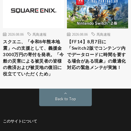
2026.08.06
馬鳥速報
2026.08.06
馬鳥速報
スクエニ、「令和8年熊本地
【FF14】8月7日に
震」への支援として、義援金
「Switch2版でコンテンツ内
3000万円の寄付を発表。「今
でデータロードに時間を要す
般の災害による被災者の皆様
る場合がある現象」の最適化
の救済および被災地の復旧に
対応の緊急メンテが実施！
役立てていただくため」
Back to Top
このサイトについて