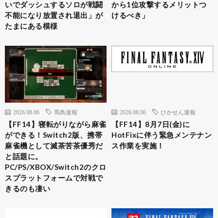
いでダッシュするソロが戦闘
から1位攻撃するメリットつ
不能になり放置され退出」が
けるべき」
たまにある模様
2026.08.06
馬鳥速報
2026.08.06
ひかせん速報
【FF14】寝転がりながら麻雀
【FF14】8月7日(金)に
ができる！Switch2版、携帯
HotFixに伴う緊急メンテナン
麻雀機として滅茶苦茶優秀だ
ス作業を実施！
と話題に。
PC/PS/XBOX/Switch2のクロ
スプラットフォームで対戦で
きるのも凄い