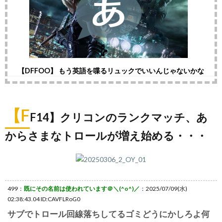
【DFFOO】 もう英語を喋るリュックでいいんじゃないかな
【F
F14】クリコンのランクマッチ、あ
からさまなトロールが増え始める・・・
499：
既にその名前は使われています＠＼(^o^)／
：2025/07/09(水)
02:38:43.04 ID:CAVFLRoG0
サブでトロール回線落ちしてるゴミどうにかしろよ何