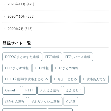
2020年11月
(470)
2020年10月
(553)
2020年9月
(348)
登録サイト一覧
DFFOOまとめすた速報
FF7R速報
FF7リバース速報
FF14まとめ速報
FF14速報
FF16まとめ速報
FFBET幻影戦争攻略まとめGS
FFちょーまとめ
FF攻略あんてな
GameInn
IFTTT
えふえふ速報
えふまと！
ひかせん速報
ギルガメッシュ速報
クポ速