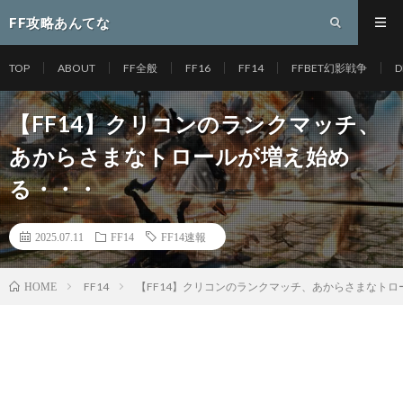
FF攻略あんてな
TOP
ABOUT
FF全般
FF16
FF14
FFBET幻影戦争
D
【FF14】クリコンのランクマッチ、
あからさまなトロールが増え始め
る・・・
2025.07.11
FF14
FF14速報
FF14
【FF14】クリコンのランクマッチ、あからさまなト
HOME