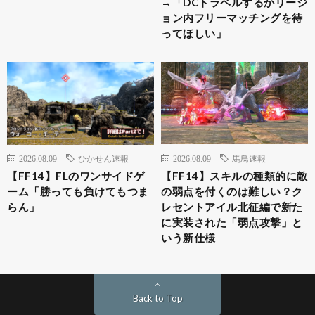
→「DCトラベルするかリージ
ョン内フリーマッチングを待
ってほしい」
2026.08.09
ひかせん速報
2026.08.09
馬鳥速報
【FF14】FLのワンサイドゲ
【FF14】スキルの種類的に敵
ーム「勝っても負けてもつま
の弱点を付くのは難しい？ク
らん」
レセントアイル北征編で新た
に実装された「弱点攻撃」と
いう新仕様
Back to Top