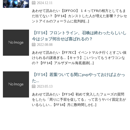
2024.12.11
あわせて読みたい 【DFFOO】 １４ってFRの相方としてもま
だ出てない？【FF14】カンストした人が増えた影響？クレセ
ントアイルのフォーラムに批判的[…]
【FF14】フロントライン、召喚は終わったらしいし
今はジョブ何出せば喜ばれるの？
2022.08.08
あわせて読みたい 【FF7EC】イベントマルチ行くとすごい抜
けられるの謎過ぎる…【キャラ】こいつってもうオワコンな
の？【FF14】アルザダール海底遺跡[…]
【FF14】若葉ついてる間にpvpやっておけばよかっ
た…
2023.05.13
あわせて読みたい 【FF14】初めて突入したフェーズの質問
をしたら「周りに予習を促してる」って言うヤバイ固定主が
いるらしい…【FF14】月に数時間しか[…]