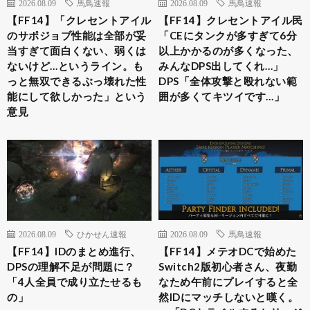
2026.08.09
馬鳥速報
2026.08.09
馬鳥速報
【FF14】「クレセントアイル
【FF14】クレセントアイル民
のサポジョブ性能は全部が妥
「CEにタンクが多すぎて6分
当すぎて面白くない、弱くは
以上かかるのが多くなった、
ないけど…というライン。も
みんなDPS出してくれ…」
っと無双できるぶっ壊れた性
DPS「全体攻撃と殴れない範
能にして欲しかった」という
囲が多くてキツイです…」
意見
2026.08.09
ひかせん速報
2026.08.09
馬鳥速報
【FF14】IDのまとめ進行、
【FF14】メテオDCで始めた
DPSの理解不足が問題に？
Switch2版初心者さん、夜勤
「4人全員で成り立たせるも
なため午前にプレイすると全
の」
然IDにマッチしないと嘆く。