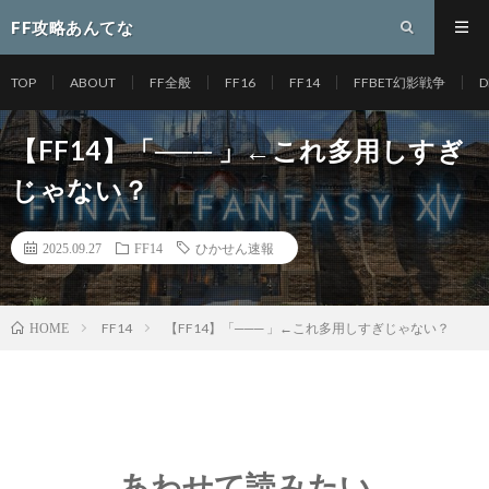
FF攻略あんてな
TOP
ABOUT
FF全般
FF16
FF14
FFBET幻影戦争
D
【FF14】「─── 」←これ多用しすぎ
じゃない？
2025.09.27
FF14
ひかせん速報
FF14
【FF14】「─── 」←これ多用しすぎじゃない？
HOME
あわせて読みたい