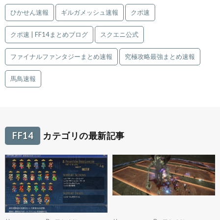
ひかせん速報
ギルガメッシュ速報
クポ速
クポ速 | FF14まとめブログ
スクエニ公式
ファイナルファンタジーまとめ速報
究極攻略最強まとめ速報
馬鳥速報
FF14
カテゴリの最新記事