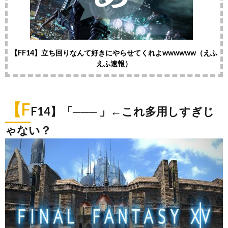
【FF14】立ち回りなんて好きにやらせてくれよwwwwww（えふ
えふ速報）
【F
F14】「─── 」←これ多用しすぎじ
ゃない？