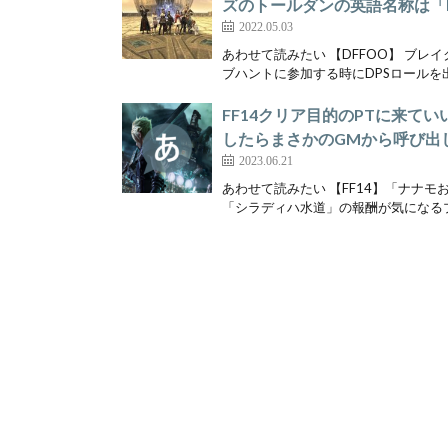
ズのトールダンの英語名称は「Dra
2022.05.03
あわせて読みたい 【DFFOO】 ブレ
ブハントに参加する時にDPSロールを出
FF14クリア目的のPTに来
したらまさかのGMから呼び出
2023.06.21
あわせて読みたい 【FF14】「ナナモ
「シラディハ水道」の報酬が気になるプ