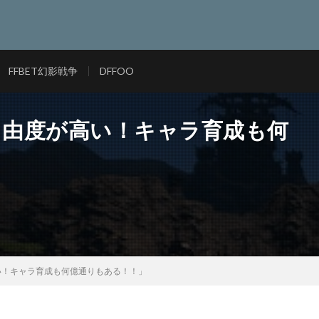
FFBET幻影戦争
DFFOO
自由度が高い！キャラ育成も何
い！キャラ育成も何億通りもある！！」