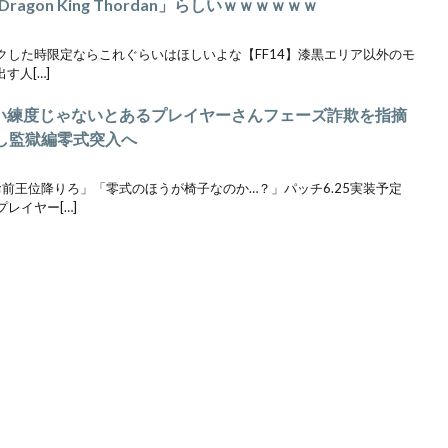
gon King Thordan」らしいｗｗｗｗｗｗ
イクした時限定ならこれぐらいはほしいよな【FF14】漆黒エリア以外のモ
す人[…]
ていい練度じゃないとあるプレイヤーさんフェーズ詐欺を指摘
し監獄編零式突入へ
お前王位降りろ」「零式のほうが椅子なのか…？」パッチ6.25実装予定
レイヤー[…]