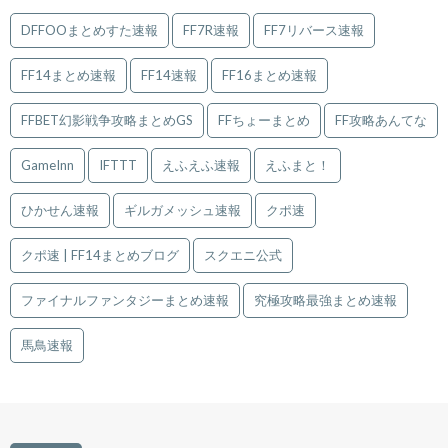
DFFOOまとめすた速報
FF7R速報
FF7リバース速報
FF14まとめ速報
FF14速報
FF16まとめ速報
FFBET幻影戦争攻略まとめGS
FFちょーまとめ
FF攻略あんてな
GameInn
IFTTT
えふえふ速報
えふまと！
ひかせん速報
ギルガメッシュ速報
クポ速
クポ速 | FF14まとめブログ
スクエニ公式
ファイナルファンタジーまとめ速報
究極攻略最強まとめ速報
馬鳥速報