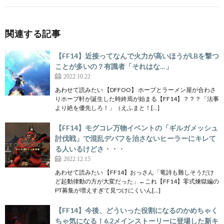
関連する記事
【FF14】近接ってなんで火力が高いほうがLBを撃つ
ことが多いの？有識者「それはな…」
2022.10.22
あわせて読みたい 【DFFOO】 ホープとラーメン屋が合わさ
りホープ軒が誕生した時終焉が始まる【FF14】？？？「法事
より絶を優先しろ！」（えふまと！[…]
【FF14】モグコレ万物イベントの「ギルガメッシュ
討伐戦」で混乱デバフを治さないヒーラーにキレて
る人いるけどさ・・・
2022.12.15
あわせて読みたい 【FF14】おっさん「竜詩も難しそうだけ
ど起動律動の方が大変だった」←これ【FF14】零式煉獄編の
PT募集が増えすぎて見つけにくいん[…]
【FF14】今後、どういった役割になるのかめちゃく
ちゃ気になる！6.2メインストーリーに登場した新キ