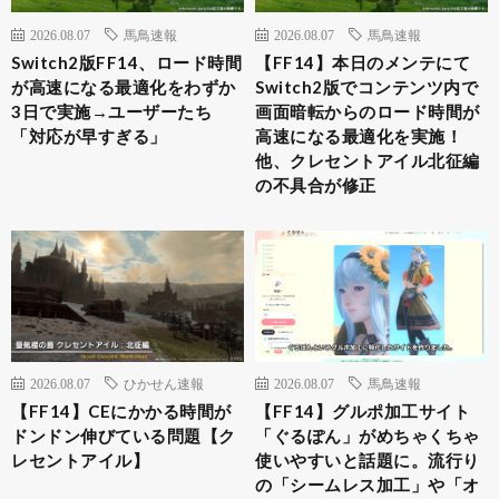
2026.08.07
馬鳥速報
2026.08.07
馬鳥速報
Switch2版FF14、ロード時間
【FF14】本日のメンテにて
が高速になる最適化をわずか
Switch2版でコンテンツ内で
3日で実施→ユーザーたち
画面暗転からのロード時間が
「対応が早すぎる」
高速になる最適化を実施！
他、クレセントアイル北征編
の不具合が修正
2026.08.07
ひかせん速報
2026.08.07
馬鳥速報
【FF14】CEにかかる時間が
【FF14】グルポ加工サイト
ドンドン伸びている問題【ク
「ぐるぽん」がめちゃくちゃ
レセントアイル】
使いやすいと話題に。流行り
の「シームレス加工」や「オ