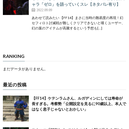
ャラ「ゼロ」を語っていくスレ【ネタバレ有り】
2022.09.09
あわせて読みたい 【FF14】まさに当時の難易度の再現！幻
セフィロト討滅戦が難しくクリアできないと嘆くユーザー、
幻の葉のアイテムが高騰するという予想も[…]
RANKING
まだデータがありません。
最近の投稿
【FF14】ケテンラムさん、ルガディンにしては寿命が
長すぎる。考察勢「公開設定を見るに90歳以上、本人で
はなく息子じゃないとおかしい」