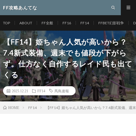
FF攻略あんてな
TOP
ABOUT
FF全般
FF16
FF14
FFBET幻影戦争
D
【FF14】姫ちゃん人気が高いから？
7.4新式装備、週末でも値段が下がら
ず。仕方なく自作するレイド民も出て
くる
2025.12.21
FF14
馬鳥速報
FF14
【FF14】姫ちゃん人気が高いから？7.4新式装備、
HOME