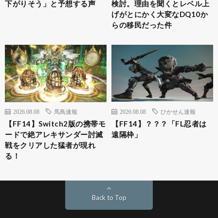
下がりそう」と予想する声
検討。理由を聞くとレベル上
げがとにかく大変なDQ10か
らの移民だった件
2026.08.08
馬鳥速報
2026.08.08
ひかせん速報
【FF14】Switch2版の携帯モ
【FF14】？？？「FL忍者は
ードで絶アレキサンダー討滅
遠隔枠」
戦をクリアした猛者が現れ
る！
Back to Top