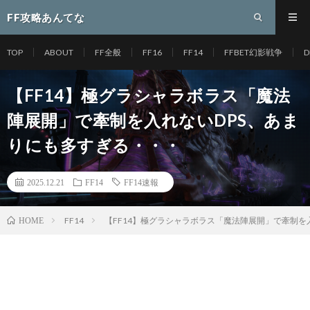
FF攻略あんてな
TOP
ABOUT
FF全般
FF16
FF14
FFBET幻影戦争
D
【FF14】極グラシャラボラス「魔法
陣展開」で牽制を入れないDPS、あま
りにも多すぎる・・・
2025.12.21
FF14
FF14速報
FF14
【FF14】極グラシャラボラス「魔法陣展開」で牽制を
HOME