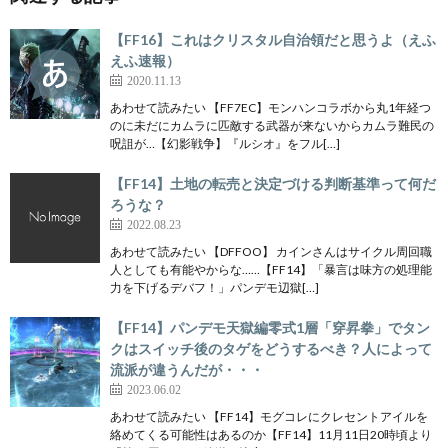
【FF16】これはクリスタル自治領だと思うよ（えふ
えふ速報）
2020.11.13
あわせて読みたい 【FF7EC】モンハンコラボから丸1年経つ
のに未だにカムラに匹敵する武器が来ないからカムラ難民の
呪詛が…【幻影戦争】『ルシオ』をフル[…]
【FF14】土地の転売と決定づける判断基準って何だ
ろうな？
2022.08.23
あわせて読みたい 【DFFOO】 カインさんはサイクル周回職
人としても有能やからな……【FF14】「暴言は味方の処理能
力を下げるデバフ！」パンデモ辺獄[…]
【FF14】パンデモ天獄編零式1層「穿昇拳」でタン
クはスイッチ後のタゲをどうするべき？人によって
流派が違うんだが・・・
2023.06.02
あわせて読みたい 【FF14】モグコレにクレセントアイルを
絡めてくる可能性はあるのか【FF14】11月11日20時頃より