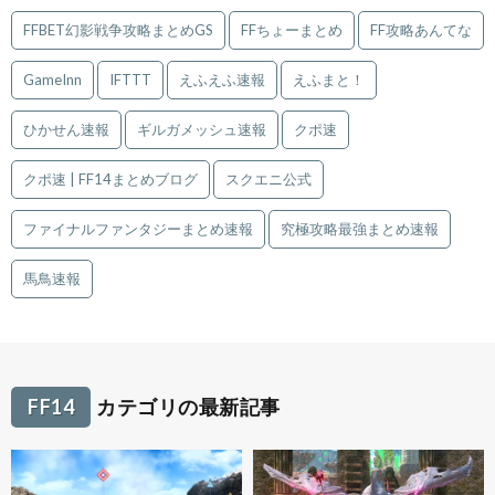
FFBET幻影戦争攻略まとめGS
FFちょーまとめ
FF攻略あんてな
GameInn
IFTTT
えふえふ速報
えふまと！
ひかせん速報
ギルガメッシュ速報
クポ速
クポ速 | FF14まとめブログ
スクエニ公式
ファイナルファンタジーまとめ速報
究極攻略最強まとめ速報
馬鳥速報
FF14
カテゴリの最新記事