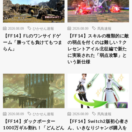
2026.08.09
ひかせん速報
2026.08.09
馬鳥速報
【FF14】FLのワンサイドゲ
【FF14】スキルの種類的に敵
ーム「勝っても負けてもつま
の弱点を付くのは難しい？ク
らん」
レセントアイル北征編で新た
に実装された「弱点攻撃」と
いう新仕様
2026.08.09
ひかせん速報
2026.08.09
馬鳥速報
【FF14】ダックポーター
【FF14】Switch2版初心者さ
1000万ギル割れ！「どんどん
ん、いきなりジャンポ購入を