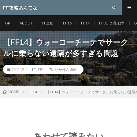
FF攻略あんてな
TOP
ABOUT
FF全般
FF16
FF14
FFBET幻影戦争
D
【FF14】ウォーコーチーテでサーク
ルに乗らない遠隔が多すぎる問題
2025.12.24
FF14
ひかせん速報
FF14
【FF14】ウォーコーチーテでサークルに乗らない遠隔
HOME
あわせて読みたい