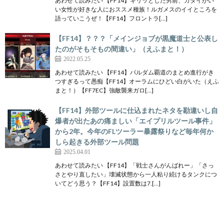
あわせて読みたい 【FF14】キリッとした男前、ガタイがい
い女性が好きな人におススメ種族！ルガメスのイイところを
語っていこうぜ！【FF14】フロントラ[…]
【FF14】？？？「メインジョブが黒魔道士と公表し
たのがそもそもの間違い」（えふまと！）
2022.05.25
あわせて読みたい 【FF14】バルダム覇道のまとめ進行がき
つすぎるって愚痴【FF14】オーラムにひどい白がいた（えふ
まと！）【FF7EC】強敵襲来ガロ[…]
【FF14】外部ツールに仕込まれたネタを勘違いし自
爆者が出たあの痛ましい「エイプリルツール事件」
から2年。今年のFLツーラー暴露祭りなど毎年何か
しら起きる外部ツール問題
2025.04.01
あわせて読みたい 【FF14】「戦士さんがんばれー」「さっ
さとやり直したい」壊滅状態から一人粘り続けるタンクにつ
いてどう思う？【FF14】設置数は7.[…]