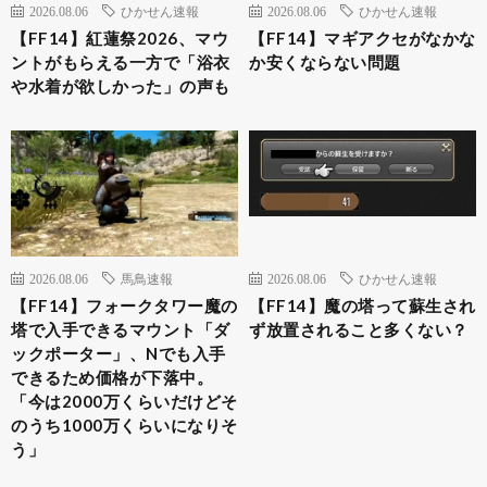
2026.08.06
ひかせん速報
2026.08.06
ひかせん速報
【FF14】紅蓮祭2026、マウ
【FF14】マギアクセがなかな
ントがもらえる一方で「浴衣
か安くならない問題
や水着が欲しかった」の声も
2026.08.06
馬鳥速報
2026.08.06
ひかせん速報
【FF14】フォークタワー魔の
【FF14】魔の塔って蘇生され
塔で入手できるマウント「ダ
ず放置されること多くない？
ックポーター」、Nでも入手
できるため価格が下落中。
「今は2000万くらいだけどそ
のうち1000万くらいになりそ
う」