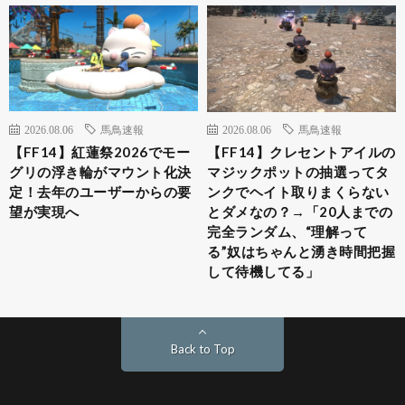
2026.08.06
馬鳥速報
2026.08.06
馬鳥速報
【FF14】紅蓮祭2026でモー
【FF14】クレセントアイルの
グリの浮き輪がマウント化決
マジックポットの抽選ってタ
定！去年のユーザーからの要
ンクでヘイト取りまくらない
望が実現へ
とダメなの？→「20人までの
完全ランダム、“理解って
る”奴はちゃんと湧き時間把握
して待機してる」
Back to Top