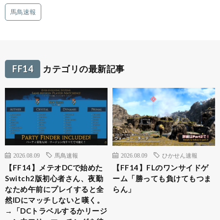
馬鳥速報
FF14
カテゴリの最新記事
2026.08.09
馬鳥速報
2026.08.09
ひかせん速報
【FF14】メテオDCで始めた
【FF14】FLのワンサイドゲ
Switch2版初心者さん、夜勤
ーム「勝っても負けてもつま
なため午前にプレイすると全
らん」
然IDにマッチしないと嘆く。
→「DCトラベルするかリージ