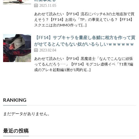
2025.11.05
あわせて読みたい 【FF14】流石にパッチ6.3の土地追加で買
えそう？【FF14】お前ら「TP」の事覚えている？【FF14】
スクエニは次のMMO作って[…]
【FF14】サブキャラを量産し各鯖に相方を作って貢
がせてるとんでもない奴がいるらしいｗｗｗｗｗｗ
2023.02.04
あわせて読みたい 【FF14】黒魔道士「なんでこんなに頑張
ってるんだろう･･･」【FF14】モグコレ虚構イベ「T1青7編
成のアレキ起動編1層が1周約1[…]
RANKING
まだデータがありません。
最近の投稿