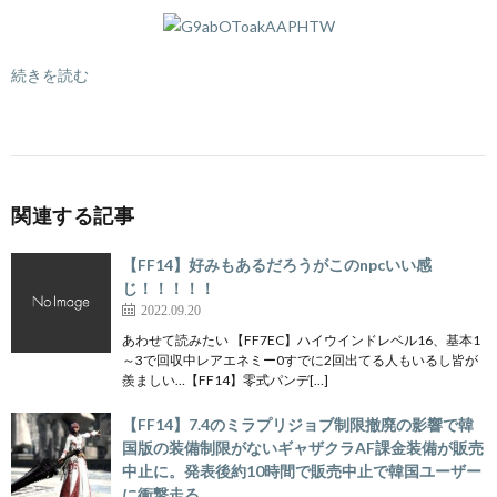
続きを読む
関連する記事
【FF14】好みもあるだろうがこのnpcいい感
じ！！！！！
2022.09.20
あわせて読みたい 【FF7EC】ハイウインドレベル16、基本1
～3で回収中レアエネミー0すでに2回出てる人もいるし皆が
羨ましい…【FF14】零式パンデ[…]
【FF14】7.4のミラプリジョブ制限撤廃の影響で韓
国版の装備制限がないギャザクラAF課金装備が販売
中止に。発表後約10時間で販売中止で韓国ユーザー
に衝撃走る