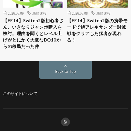
2026.08.09
馬鳥速報
2026.08.08
馬鳥速報
【FF14】Switch2版初心者さ
【FF14】Switch2版の携帯モ
ん、いきなりジャンポ購入を
ードで絶アレキサンダー討滅
検討。理由を聞くとレベル上
戦をクリアした猛者が現れ
げがとにかく大変なDQ10か
る！
らの移民だった件
Back to Top
このサイトについて