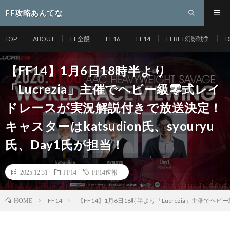
FF攻略あんてな
TOP
ABOUT
FF全般
FF16
FF14
FFBET幻影戦争
D
【FF14】1月6日18時半より
「Lucrezia」主催でヘビー級零式レイ
ドレースが実況解説付きで放送決定！
キャスターはkatsudion氏、syouryu
氏、Day1氏が担当！
2025.12.31
FF14
FF14速報
FF14
【FF14】1月6日18時半より「Lucrezia」主催でヘ
HOME