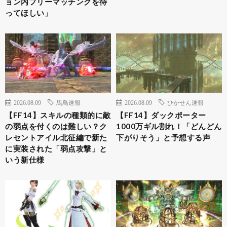
ョン内フリーマッチングを待
ってほしい」
2026.08.09
馬鳥速報
2026.08.09
ひかせん速報
【FF14】スキルの種類的に敵
【FF14】ダックポーター
の弱点を付くのは難しい？ク
1000万ギル割れ！「どんどん
レセントアイル北征編で新た
下がりそう」と予想する声
に実装された「弱点攻撃」と
いう新仕様