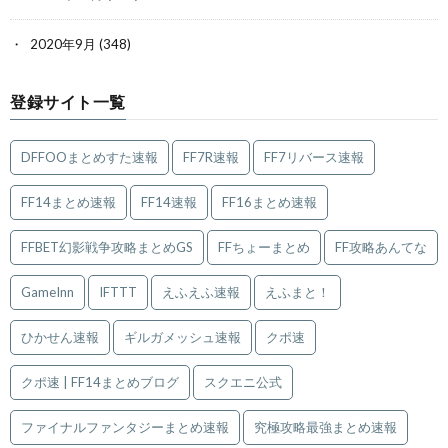
2020年9月
(348)
登録サイト一覧
DFFOOまとめすた速報
FF7R速報
FF7リバース速報
FF14まとめ速報
FF14速報
FF16まとめ速報
FFBET幻影戦争攻略まとめGS
FFちょーまとめ
FF攻略あんてな
GameInn
IFTTT
えふえふ速報
えふまと！
ひかせん速報
ギルガメッシュ速報
クポ速
クポ速 | FF14まとめブログ
スクエニ公式
ファイナルファンタジーまとめ速報
究極攻略最強まとめ速報