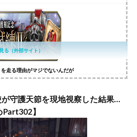
見る（外部サイト）
きを走る理由がマジでないんだが
使が守護天節を現地視察した結果…
art302】