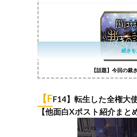
続きを
【話題】今回の裁
【F
F14】転生した全権大
【他面白Xポスト紹介まとめP