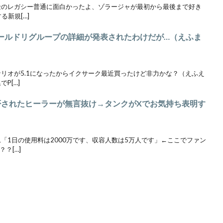
黄金のレガシー普通に面白かったよ、ゾラージャが最初から最後まで好き
る新規[…]
ワールドリグループの詳細が発表されたわけだが…（えふま
シナリオが5.1になったからイクサーク最近買ったけど非力かな？（えふえ
P[…]
拒否されたヒーラーが無言抜け→タンクがXでお気持ち表明す
ム「1日の使用料は2000万です、収容人数は5万人です」←ここでファン
？[…]