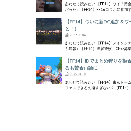
あわせて読みたい 【FF14】ワイ「
だった」【FF14】FF16コラボに参加す
【FF14】ついに新DC追加＆
と！）
2022.03.04
あわせて読みたい 【FF14】メイン
ふ速報）【FF14】挨拶警察「CFや募集で
【FF14】IDでまとめ狩りを
るも賛否両論に
2025.01.18
あわせて読みたい 【FF14】東京ドー
フェスできるの凄すぎない？【FF14】？