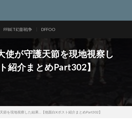
FFBET幻影戦争
DFFOO
権大使が守護天節を現地視察し
紹介まとめPart302】
天節を現地視察した結果…【他面白Xポスト紹介まとめPart302】