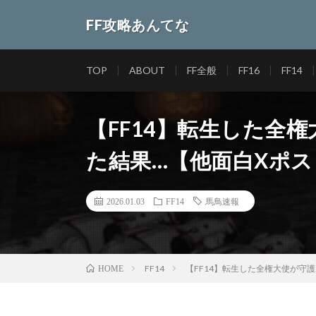
FF攻略あんてな
TOP
ABOUT
FF全般
FF16
FF14
【FF14】転生した全
た結果…【他面白Xポスト
2026.01.03
FF14
馬鳥速報
FF14
【FF14】転生した全権大使が守護
HOME