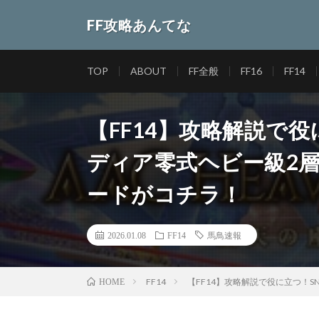
FF攻略あんてな
TOP
ABOUT
FF全般
FF16
FF14
【FF14】攻略解説で
ディア零式ヘビー級2
ードがコチラ！
2026.01.08
FF14
馬鳥速報
FF14
【FF14】攻略解説で役に立つ！
HOME