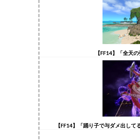
【FF14】「全天
【FF14】「踊り子で与ダメ出し