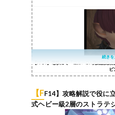
続きを
【FF14】電撃にて「ヨルハDA完結記念
ピ
【F
F14】攻略解説で役に
式ヘビー級2層のストラテ