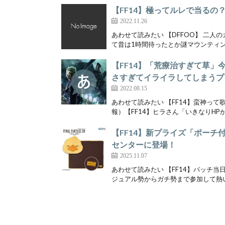
【FF14】極ってルレで当るの
2022.11.26
あわせて読みたい 【DFFOO】 二人
て昔は1時間待ったとか謎マウンティング
【FF14】「荒療治すぎて草
さすぎてイライラしてしまうプ
2022.08.15
あわせて読みたい 【FF14】蛮神っ
報）【FF14】ヒラさん「いきなりHPが
【FF14】新プライズ「ポーチ
センターに登場！
2025.11.07
あわせて読みたい 【FF14】パッチ
ジュアル勢からガチ勢まで参加して熱い