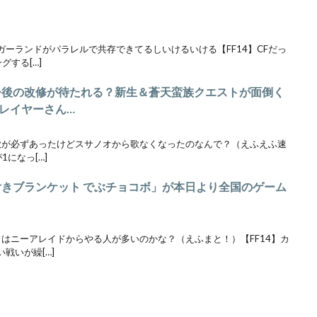
？
のガーランドがパラレルで共存できてるしいけるいける【FF14】CFだっ
する[…]
」今後の改修が待たれる？新生＆蒼天蛮族クエストが面倒く
レイヤーさん…
て歌が必ずあったけどスサノオから歌なくなったのなんで？（えふえふ速
1になっ[…]
付きブランケット でぶチョコボ」が本日より全国のゲーム
当日はニーアレイドからやる人が多いのかな？（えふまと！）【FF14】カ
戦いが繰[…]