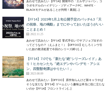
あわせて読みたい 【FF14】開発中の「エルザジャパン」コ
ラボモデルのハイデリン・ゾディアークPC、WHITE・
BLACKモデルがあることが判明！裏面[…]
【FF14】2023年1月上旬公開予定のパッチ6.3「天
の祝祭、地の鳴動」までにやっておいたほうがいい
ことまとめ！
2022.11.25
あわせて読みたい 【FF14】零式手伝いでサブジョブ出すの
ってどうなの？（えふまと！）【DFFOO】むしろミンウ引
いた奴の救済処置で今回のシリーズ縛り[…]
【FF14】7.0でも「新たな”絶”シリーズレイド」あ
り！ヒカセンたち「絶エデンやパンデモ・アシエ
ン、四聖獣奇譚はやりたい！」
2023.08.09
あわせて読みたい 【DFFOO】 原作知らんけど新キャラやば
そうな女だな【FF14】ゲームという趣味は本当に役に立たな
いのか【FF14】フロントライン[…]