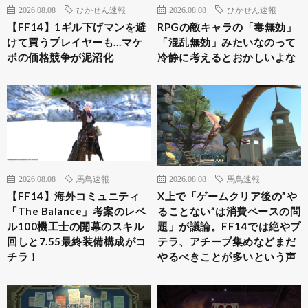
2026.08.08
ひかせん速報
2026.08.08
ひかせん速報
【FF14】1ギル下げマンを避
RPGの敵キャラの「毒無効」
けて買うプレイヤーも…マケ
「混乱無効」みたいなのって
ボの価格競争が泥沼化
冷静に考えるとおかしいよな
2026.08.08
馬鳥速報
2026.08.08
馬鳥速報
【FF14】海外コミュニティ
X上で「ゲームクリア後の”や
「The Balance」考案のレベ
ることない”は消費ペースの問
ル100機工士の開幕のスキル
題」が議論。FF14では絶やプ
回しと7.55最終装備構成がコ
テラ、アチーブ集めなどまだ
チラ！
やるべきことが多いという声