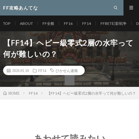
FF攻略あんてな
TOP
ABOUT
FF全般
FF16
FF14
FFBET幻影戦争
D
【FF14】ヘビー級零式2層の水牢って
何が難しいの？
2026.01.10
FF14
ひかせん速報
FF14
【FF14】ヘビー級零式2層の水牢って何が難しいの？
HOME
あわせて読みたい