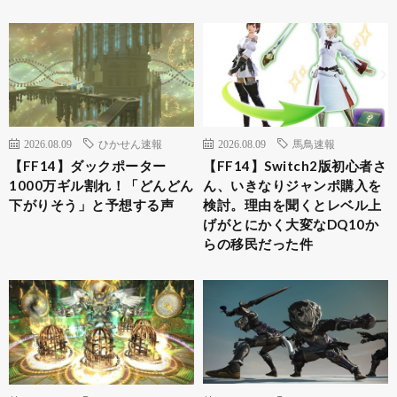
2026.08.09
ひかせん速報
2026.08.09
馬鳥速報
【FF14】ダックポーター
【FF14】Switch2版初心者さ
1000万ギル割れ！「どんどん
ん、いきなりジャンポ購入を
下がりそう」と予想する声
検討。理由を聞くとレベル上
げがとにかく大変なDQ10か
らの移民だった件