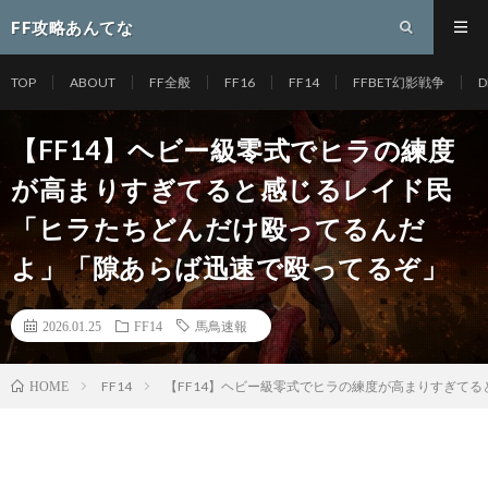
FF攻略あんてな
TOP
ABOUT
FF全般
FF16
FF14
FFBET幻影戦争
D
【FF14】ヘビー級零式でヒラの練度
が高まりすぎてると感じるレイド民
「ヒラたちどんだけ殴ってるんだ
よ」「隙あらば迅速で殴ってるぞ」
2026.01.25
FF14
馬鳥速報
FF14
【FF14】ヘビー級零式でヒラの練度が高まりすぎて
HOME