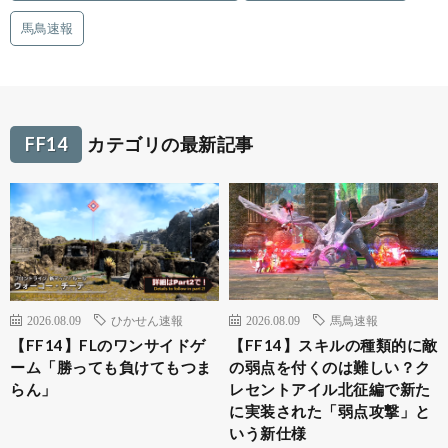
馬鳥速報
FF14
カテゴリの最新記事
2026.08.09
ひかせん速報
2026.08.09
馬鳥速報
【FF14】FLのワンサイドゲ
【FF14】スキルの種類的に敵
ーム「勝っても負けてもつま
の弱点を付くのは難しい？ク
らん」
レセントアイル北征編で新た
に実装された「弱点攻撃」と
いう新仕様