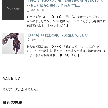
【FF14】零式パンデモ、野良2層が身内で絶オメガ
やるより遥かに難しくてわろてる…
2023.06.06
あわせて読みたい 【FF14】吉田P「6.0ではディープダンジ
ョンのようなコンテンツは無いが、6.x中に何かしらを実装す
る計画がある」【FF14】4月[…]
【FF14】FL戦士のホルムを返してほしい
2024.10.23
あわせて読みたい 【FF14】「解放してくれ…しんどすぎ
る…」ヘビー級零式3層がクリア出来なさ過ぎて壊れかけたユ
ーザーさんが発見される【FF14】DD[…]
RANKING
まだデータがありません。
最近の投稿