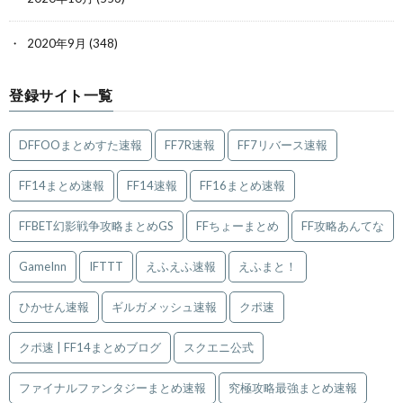
2020年9月
(348)
登録サイト一覧
DFFOOまとめすた速報
FF7R速報
FF7リバース速報
FF14まとめ速報
FF14速報
FF16まとめ速報
FFBET幻影戦争攻略まとめGS
FFちょーまとめ
FF攻略あんてな
GameInn
IFTTT
えふえふ速報
えふまと！
ひかせん速報
ギルガメッシュ速報
クポ速
クポ速 | FF14まとめブログ
スクエニ公式
ファイナルファンタジーまとめ速報
究極攻略最強まとめ速報