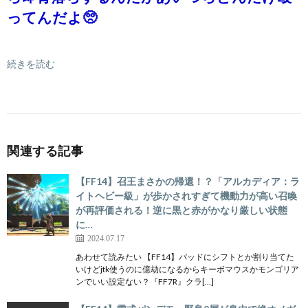
ってんだよ🥺
続きを読む
関連する記事
【FF14】召王まさかの帰還！？「アルカディア：ラ
イトヘビー級」が歩かされすぎて機動力が高い召喚
が再評価される！逆に黒と赤がかなり厳しい状態
に…
2024.07.17
あわせて読みたい 【FF14】パッドにシフトとか割り当てた
いけどjtk使うのに億劫になるからキーボマウスかモンゴリア
ンでいい設定ない？『FF7R』クラ[…]