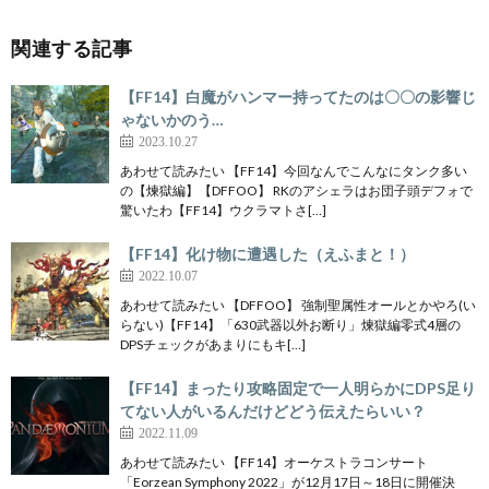
関連する記事
【FF14】白魔がハンマー持ってたのは〇〇の影響じ
ゃないかのう…
2023.10.27
あわせて読みたい 【FF14】今回なんでこんなにタンク多い
の【煉獄編】【DFFOO】 RKのアシェラはお団子頭デフォで
驚いたわ【FF14】ウクラマトさ[…]
【FF14】化け物に遭遇した（えふまと！）
2022.10.07
あわせて読みたい 【DFFOO】 強制聖属性オールとかやろ(い
らない)【FF14】「630武器以外お断り」煉獄編零式4層の
DPSチェックがあまりにもキ[…]
【FF14】まったり攻略固定で一人明らかにDPS足り
てない人がいるんだけどどう伝えたらいい？
2022.11.09
あわせて読みたい 【FF14】オーケストラコンサート
「Eorzean Symphony 2022」が12月17日～18日に開催決