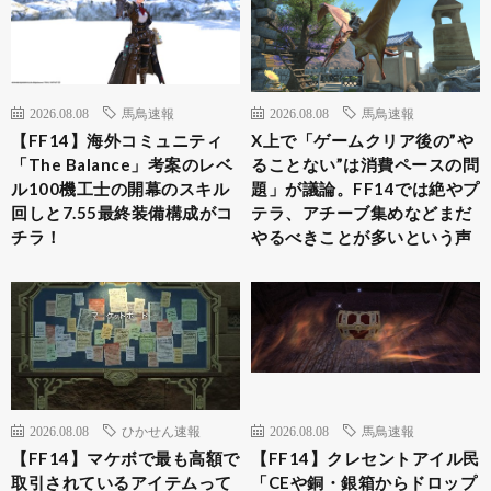
2026.08.08
馬鳥速報
2026.08.08
馬鳥速報
【FF14】海外コミュニティ
X上で「ゲームクリア後の”や
「The Balance」考案のレベ
ることない”は消費ペースの問
ル100機工士の開幕のスキル
題」が議論。FF14では絶やプ
回しと7.55最終装備構成がコ
テラ、アチーブ集めなどまだ
チラ！
やるべきことが多いという声
2026.08.08
ひかせん速報
2026.08.08
馬鳥速報
【FF14】マケボで最も高額で
【FF14】クレセントアイル民
取引されているアイテムって
「CEや銅・銀箱からドロップ