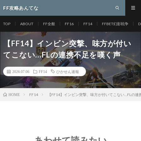
FF攻略あんてな
TOP
ABOUT
FF全般
FF16
FF14
FFBET幻影戦争
D
【FF14】インビン突撃、味方が付い
てこない…FLの連携不足を嘆く声
2026.07.06
FF14
ひかせん速報
FF14
【FF14】インビン突撃、味方が付いてこない…FLの連
HOME
あわせて読みたい