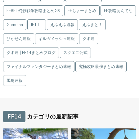
FFBET幻影戦争攻略まとめGS
FFちょーまとめ
FF攻略あんてな
GameInn
IFTTT
えふえふ速報
えふまと！
ひかせん速報
ギルガメッシュ速報
クポ速
クポ速 | FF14まとめブログ
スクエニ公式
ファイナルファンタジーまとめ速報
究極攻略最強まとめ速報
馬鳥速報
FF14
カテゴリの最新記事