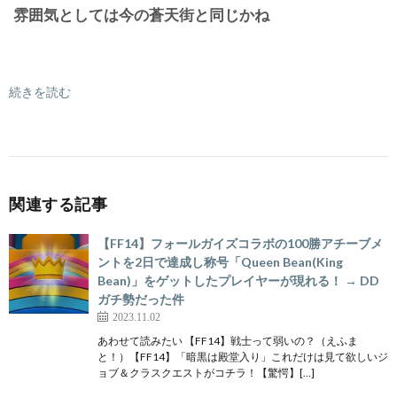
雰囲気としては今の蒼天街と同じかね
続きを読む
関連する記事
【FF14】フォールガイズコラボの100勝アチーブメ
ントを2日で達成し称号「Queen Bean(King
Bean)」をゲットしたプレイヤーが現れる！ → DD
ガチ勢だった件
2023.11.02
あわせて読みたい 【FF14】戦士って弱いの？（えふま
と！）【FF14】「暗黒は殿堂入り」これだけは見て欲しいジ
ョブ＆クラスクエストがコチラ！【驚愕】[…]