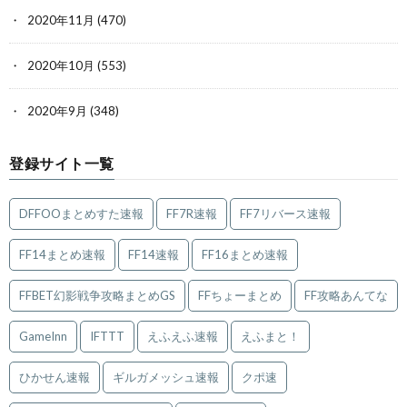
2020年11月
(470)
2020年10月
(553)
2020年9月
(348)
登録サイト一覧
DFFOOまとめすた速報
FF7R速報
FF7リバース速報
FF14まとめ速報
FF14速報
FF16まとめ速報
FFBET幻影戦争攻略まとめGS
FFちょーまとめ
FF攻略あんてな
GameInn
IFTTT
えふえふ速報
えふまと！
ひかせん速報
ギルガメッシュ速報
クポ速