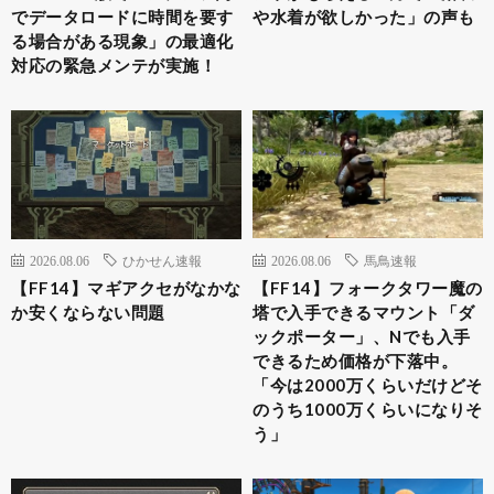
でデータロードに時間を要す
や水着が欲しかった」の声も
る場合がある現象」の最適化
対応の緊急メンテが実施！
2026.08.06
ひかせん速報
2026.08.06
馬鳥速報
【FF14】マギアクセがなかな
【FF14】フォークタワー魔の
か安くならない問題
塔で入手できるマウント「ダ
ックポーター」、Nでも入手
できるため価格が下落中。
「今は2000万くらいだけどそ
のうち1000万くらいになりそ
う」