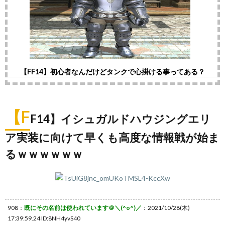
【FF14】初心者なんだけどタンクで心掛ける事ってある？
【F
F14】イシュガルドハウジングエリ
ア実装に向けて早くも高度な情報戦が始ま
るｗｗｗｗｗｗ
908：
既にその名前は使われています＠＼(^o^)／
：2021/10/28(木)
17:39:59.24 ID:8NH4yvS40