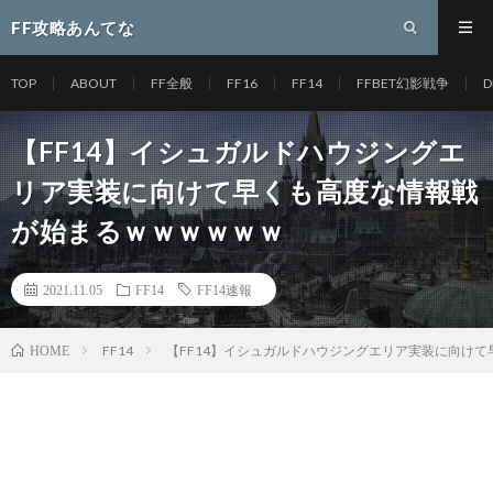
FF攻略あんてな
TOP
ABOUT
FF全般
FF16
FF14
FFBET幻影戦争
D
【FF14】イシュガルドハウジングエ
リア実装に向けて早くも高度な情報戦
が始まるｗｗｗｗｗｗ
2021.11.05
FF14
FF14速報
FF14
【FF14】イシュガルドハウジングエリア実装に向け
HOME