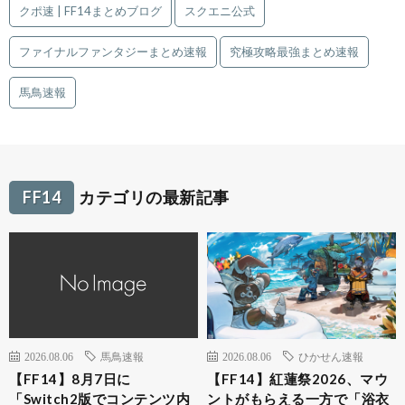
クポ速 | FF14まとめブログ
スクエニ公式
ファイナルファンタジーまとめ速報
究極攻略最強まとめ速報
馬鳥速報
FF14
カテゴリの最新記事
2026.08.06
馬鳥速報
2026.08.06
ひかせん速報
【FF14】8月7日に
【FF14】紅蓮祭2026、マウ
「Switch2版でコンテンツ内
ントがもらえる一方で「浴衣