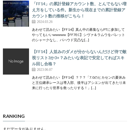
「FF14」の累計登録アカウント数、とんでもない増
え方をしている件。新生から現在までの累計登録ア
カウント数の推移がこちら！
2024.03.26
あわせて読みたい 【FF14】真ん中の募集ならPTに参加して
やってもいいwwwww【FF7EC】シヴァ＆ラムウをバレット
のシャークなし、バハウド完凸な[…]
【FF14】人並みのダメが分からないんだけど侍で敵
視リスト3か3+？みたいな表記で安定してればスキ
ル回し合格？
2023.06.07
あわせて読みたい 【FF14】？？？「7.0のヒカセンの夏休み
と王位継承レースは導入部、後半はアシエンが出てきたり未
来に行ったり世界を救ったりする！」[…]
RANKING
まだデータがありません。