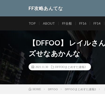
FF攻略あんてな
TOP
ABOUT
FF全般
FF16
FF14
【DFFOO】 レイルさ
ズせなあかんな
2021.11.30
DFFOOまとめすた速報2
DFFOO
DFFOOまとめすた速報2
HOME