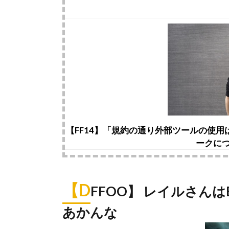
【FF14】「規約の通り外部ツールの使
ークに
【D
FFOO】 レイルさん
あかんな