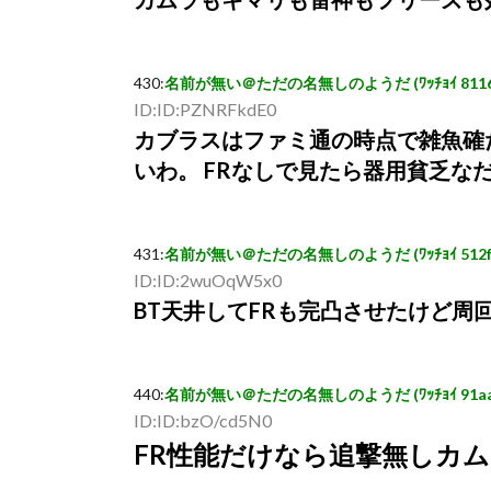
430
:
名前が無い＠ただの名無しのようだ (ﾜｯﾁｮｲ 8116-5qkt
ID:ID:PZNRFkdE0
カブラスはファミ通の時点で雑魚確
いわ。 FRなしで見たら器用貧乏な
431
:
名前が無い＠ただの名無しのようだ (ﾜｯﾁｮｲ 512f-ZQO
ID:ID:2wuOqW5x0
BT天井してFRも完凸させたけど周
440
:
名前が無い＠ただの名無しのようだ (ﾜｯﾁｮｲ 91aa-1CB
ID:ID:bzO/cd5N0
FR性能だけなら追撃無しカ