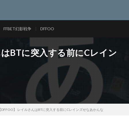
FFBET幻影戦争
DFFOO
んはBTに突入する前にCレイン
【DFFOO】 レイルさんはBTに突入する前にCレインズせなあかんな