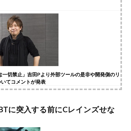
用は一切禁止」吉田Pより外部ツールの是非や開発側のリ
ついてコメントが発表
はBTに突入する前にCレインズせな