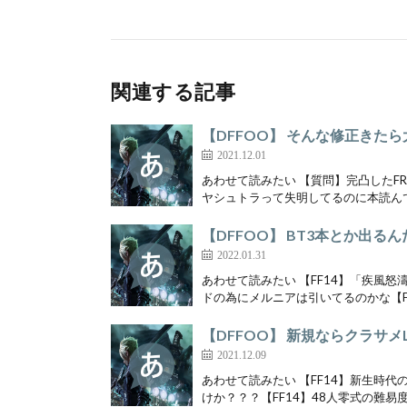
443
:
名前が無い＠ただの名無しのようだ (ﾜｯﾁｮｲ 11b9-ZQO
ID:ID:qQDGWpsb0
みんなFRなしのオート周回どうして
関連する記事
スにLDパインに ２アビとEXのみ
【DFFOO】 そんな修正きた
ス共闘もあるんだよね…
2021.12.01
あわせて読みたい 【質問】完凸したF
ヤシュトラって失明してるのに本読んで
元スレ：
https://krsw.5ch.net/test/read.cgi/f
【DFFOO】 BT3本とか出る
2022.01.31
あわせて読みたい 【FF14】「疾風
ドの為にメルニアは引いてるのかな【FF
【DFFOO】 新規ならクラサ
2021.12.09
あわせて読みたい 【FF14】新生時
けか？？？【FF14】48人零式の難易度