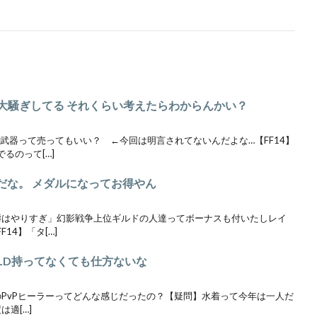
2021/11/30(火) 16:37:27.11
w [124.145.192.65])
る？ とりあえず２アビとEXのみにしたガブラ
にしたレイルおいてるけどめんどくさい まだカオ
ら大騒ぎしてる それくらい考えたらわからんかい？
R武器って売ってもいい？ ←今回は明言されてないんだよな…【FF14】
るのって[…]
f/1638230224
んだな。 メダルになってお得やん
怒濤はやりすぎ」幻影戦争上位ギルドの人達ってボーナスも付いたしレイ
14】「タ[…]
メLD持ってなくても仕方ないな
代のPvPヒーラーってどんな感じだったの？【疑問】水着って今年は一人だ
は適[…]