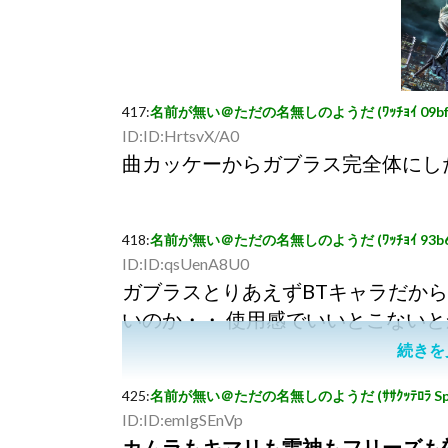
417
:
名前が無い＠ただの名無しのようだ (ﾜｯﾁｮｲ 09bf-o+mr
ID:ID:HrtsvX/A0
曲カッケーからガブラス完全体にし
418
:
名前が無い＠ただの名無しのようだ (ﾜｯﾁｮｲ 93b6-h+3k
ID:ID:qsUenA8U0
ガブラスとりあえずBTキャラだか
いのか・・ 使用感でいいとこない
続きを
425
:
名前が無い＠ただの名無しのようだ (ｻｻｸｯﾃﾛﾗ Sp1d-H3
ID:ID:emIgSEnVp
カムラもキマリも雷神もフリーズも