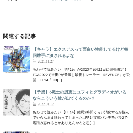
関連する記事
【キャラ】エクスデスって面白い性能してるけど毎
回勝手に潰されるよな
2021.11.27
あわせて読みたい 『FF16』が2023年6月22日に発売決定！
TGA2022で吉田Pが登壇し最新トレーラー「REVENGE」が公
開！FF14「LIN[…]
【予想】6戦士の恩恵にユフィとグラディオがいる
ならこういう敵が出てくるのか？
2022.01.12
あわせて読みたい 【FF14】結局2時間くらい消化するか悩ん
でやらんまま終わってしまった…FF14零式パンデモパラ2で
塔踏み忘れるとかありえんやろと思[…]