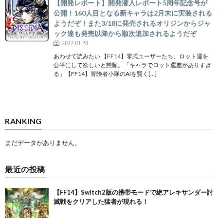
【開発レポート】開発潜入レポート5周年記念号が
公開！160人目となる新キャラは2月末に実装される
ようだぞ！また3/18に発売されるオリジンからジャ
ック達も発売以降から順次追加されるようだぞ
2022.01.28
あわせて読みたい 【FF14】零式ユーザーたち、ロット運を
公平にして欲しいと懇願。「キャラでロット運差がありすぎ
る」【FF14】冒険者小隊のAIを賢く[…]
RANKING
まだデータがありません。
最近の投稿
【FF14】Switch2版の携帯モードで絶アレキサンダー討
滅戦をクリアした猛者が現れる！