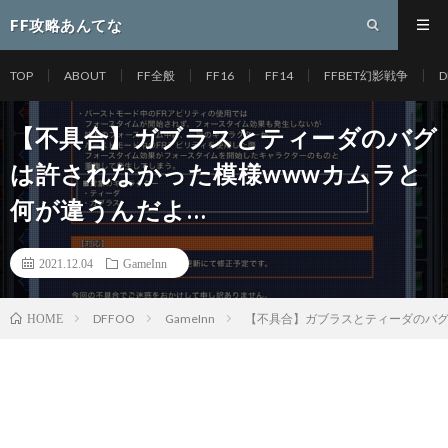
FF攻略あんてな
TOP
ABOUT
FF全般
FF16
FF14
FFBET幻影戦争
D
【不具合】ガブラスとティーダのバグ
は許されなかった模様wwwカムラと
何が違うんだよ…
2021.12.04
GameInn
DFFOO
GameInn
【不具合】ガブラスとティーダのバグ
HOME