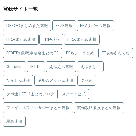
登録サイト一覧
DFFOOまとめすた速報
FF7R速報
FF7リバース速報
FF14まとめ速報
FF14速報
FF16まとめ速報
FFBET幻影戦争攻略まとめGS
FFちょーまとめ
FF攻略あんてな
GameInn
IFTTT
えふえふ速報
えふまと！
ひかせん速報
ギルガメッシュ速報
クポ速
クポ速 | FF14まとめブログ
スクエニ公式
ファイナルファンタジーまとめ速報
究極攻略最強まとめ速報
馬鳥速報