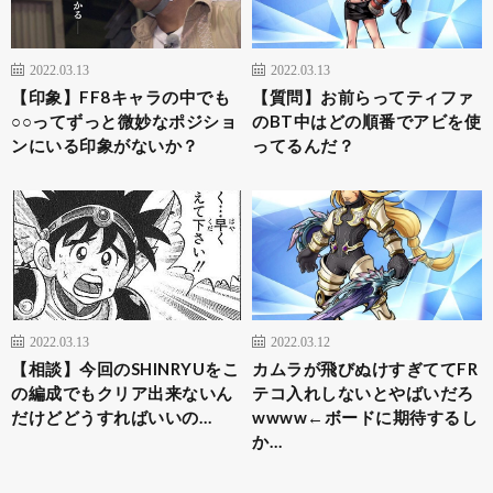
2022.03.13
2022.03.13
【印象】FF8キャラの中でも
【質問】お前らってティファ
○○ってずっと微妙なポジショ
のBT中はどの順番でアビを使
ンにいる印象がないか？
ってるんだ？
2022.03.13
2022.03.12
【相談】今回のSHINRYUをこ
カムラが飛びぬけすぎててFR
の編成でもクリア出来ないん
テコ入れしないとやばいだろ
だけどどうすればいいの…
wwww←ボードに期待するし
か…