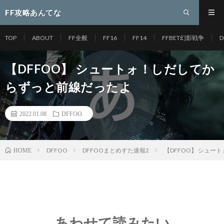
FF攻略あんてな
TOP
ABOUT
FF全般
FF16
FF14
FFBET幻影戦争
D
【DFFOO】 シュートォ！しだしてか
らずっと前線だったよ
2022.01.08
DFFOO
DFFOO
DFFOOまとめすた速報2
【DFFOO】 シュ
HOME
あわせて読みたい