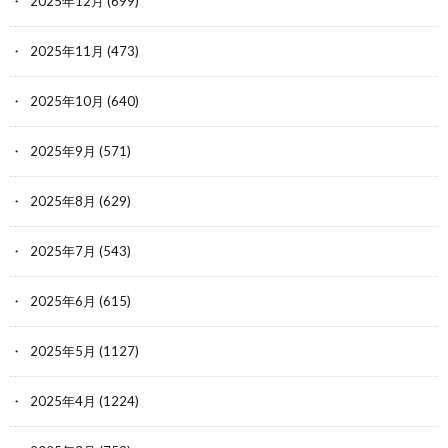
2025年12月
(699)
BT以降のティーダは強いんだけど一時
2025年11月
(473)
期のライトニングとかティナ程の覇権
感は無いな個人的に
2025年10月
(640)
2025年9月
(571)
元スレ：
https://krsw.5ch.net/test/read.cgi/ff/1641368246
2025年8月
(629)
2025年7月
(543)
2025年6月
(615)
2025年5月
(1127)
2025年4月
(1224)