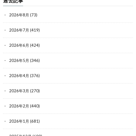
過去記事
われてた
2026年8月
(73)
2026年7月
(419)
505
:
名前が無い＠ただの名無しのようだ (ﾜｯﾁｮｲ ebf3-KzDb
2022/01/07(金) 23:02:30.25 ID:ID:t9J6eP880
[14.8.7.66])
2026年6月
(424)
ティーダはBT来たことにより満足して成仏した
人が多い良BT
2026年5月
(346)
2026年4月
(376)
506
:
名前が無い＠ただの名無しのようだ (ｽﾌﾟﾌﾟ Sdbf-wBuf
2022/01/07(金) 23:02:43.81 ID:ID:sLidq079d
[49.98.79.240])
2026年3月
(270)
カムラ以外のその他大勢
2026年2月
(440)
507
:
名前が無い＠ただの名無しのようだ (ﾜｯﾁｮｲ abaa-GuVX
2026年1月
(681)
2022/01/07(金) 23:03:18.71
[126.159.230.146])
ID:ID:0NnHAHut0