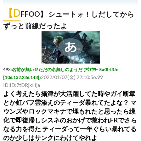
【D
FFOO】 シュートォ！しだしてから
ずっと前線だったよ
493
:
名前が無い＠ただの名無しのようだ (ｱｳｱｳｳｰ Sa0f-i3Jo
2022/01/07(金) 22:10:56.99
[106.132.236.143])
ID:ID:7tDRjkHja
よく考えたら攝津が大活躍してた時やガイ断章
とか虹バフ雲添えのティーダ暴れてたよな？ マ
ウンズやロックマキナで埋もれたと思ったら緑
化で即復帰しシスネのおかげで救われFRでさら
なる力を得た ティーダって一年ぐらい暴れてる
のか少しはサンクにわけてやれよ