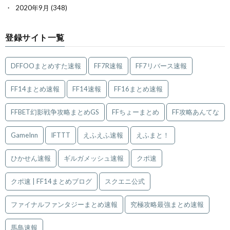
2020年9月
(348)
登録サイト一覧
DFFOOまとめすた速報
FF7R速報
FF7リバース速報
FF14まとめ速報
FF14速報
FF16まとめ速報
FFBET幻影戦争攻略まとめGS
FFちょーまとめ
FF攻略あんてな
GameInn
IFTTT
えふえふ速報
えふまと！
ひかせん速報
ギルガメッシュ速報
クポ速
クポ速 | FF14まとめブログ
スクエニ公式
ファイナルファンタジーまとめ速報
究極攻略最強まとめ速報
馬鳥速報