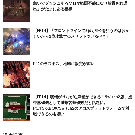
所詮キャラゲーだしね、ティーダに限った話じ
急いでダッシュするソロが戦闘不能になり放置され退
出」がたまにある模様
ゃない
【FF14】「フロントラインで2位が3位を狙うのはおか
503
:
名前が無い＠ただの名無しのようだ (ﾜｯﾁｮｲ fbf3-oILJ
しいから1位攻撃するメリットつけるべき」
2022/01/07(金) 22:56:13.74 ID:ID:bk+Eafun0
[106.72.141.64])
ティーダ贔屓だってケチつけたい奴と
逆にティーダをやたら持ち上げたい奴
FF1のラスボス、地味に設定が深い
と 両方いる気はしてる
【FF14】寝転がりながら麻雀ができる！Switch2版、携
504
:
名前が無い＠ただの名無しのようだ (ｱｳｱｳｳｰ Sa0f-Kg8D
帯麻雀機として滅茶苦茶優秀だと話題に。
2022/01/07(金) 23:01:52.94
[106.128.60.134])
PC/PS/XBOX/Switch2のクロスプラットフォームで対
ID:ID:hJHYR+sza
戦できるのも凄い
ティーダはボロクソ言われてたよ どう
やっても強くなることないくらいに言