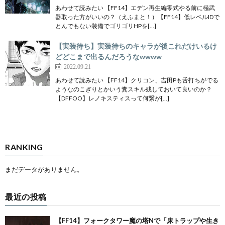
ID:ID:Cdn5WWje0
あわせて読みたい 【FF14】エデン再生編零式やる前に極武
ないない 調整来るまで弱すぎてネタにされまく
器取った方がいいの？（えふまと！）【FF14】低レベルIDで
とんでもない装備でゴリゴリHPを[…]
ってただろ
【実装待ち】実装待ちのキャラが後これだけいるけ
どどこまで出るんだろうなwwww
2022.09.21
501
:
名前が無い＠ただの名無しのようだ (ﾜｯﾁｮｲ 4b3b-CTdg
あわせて読みたい 【FF14】クリコン、吉田Pも舌打ちがでる
2022/01/07(金) 22:49:09.02
[220.158.116.129])
ようなのこぎりとかいう糞スキル残しておいて良いのか？
ID:ID:y9ZLcz5y0
【DFFOO】レノキスティスって何繋が[…]
ティーダってBTくるまで腹パン言われ
てなかったっけ 毎回強いキャラ他にい
るのに、なんでティーダこんなに色々
RANKING
言われるんだろう
まだデータがありません。
最近の投稿
502
:
名前が無い＠ただの名無しのようだ (ﾜｯﾁｮｲ cbaa-Wb4d
2022/01/07(金) 22:51:59.31 ID:ID:FY53fTgD0
[60.67.122.3])
【FF14】フォークタワー魔の塔Nで「床トラップや生き