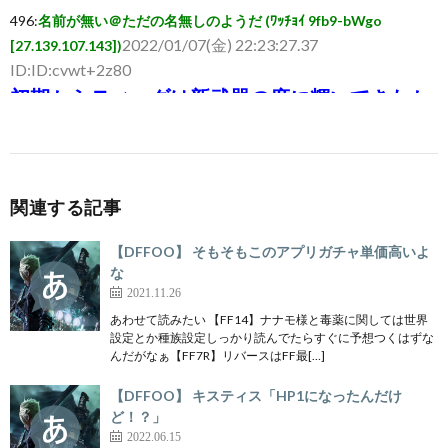
496
:
名前が無い＠ただの名無しのようだ (ﾜｯﾁｮｲ 9fb9-bWgo
2022/01/07(金) 22:23:27.37
[27.139.107.143])
ID:ID:cvwt+2z80
初期からティーダは新武器の度に輝いてきたか
らな 沈むのも早かったけどここのところは活躍
期間が長い
関連する記事
498
:
名前が無い＠ただの名無しのようだ (ｱｳｱｳｳｰ Sa0f-i3Jo
【DFFOO】 そもそもこのアプリガチャ単価高いよ
2022/01/07(金) 22:27:06.25
[106.132.236.143])
な
ID:ID:7tDRjkHja
2021.11.26
FRを捨てメイドなった竜騎士 BTを捨てトス役
あわせて読みたい 【FF14】ナナモ様と毒薬に関しては世界
となったセオドア
設定とか種族設定しっかり読んでたらすぐに予想つくはずな
んだがなぁ【FF7R】リバースはFF最[…]
【DFFOO】 キスティス「HP1になったんだけ
499
:
名前が無い＠ただの名無しのようだ (ﾜｯﾁｮｲ ef8b-r15Z
ど！？」
2022/01/07(金) 22:27:39.25
[119.25.156.10])
2022.06.15