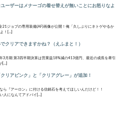
きなユーザーはメナーゴの着せ替えが無いことにお怒りなよ
.0全21ジョブの専用装備(AF)画像が公開！俺「久しぶりにネトゲやるか
！[…]
らいでクリアできますかね？（えふまと！）
3年3月期 第3四半期決算は営業益18%減の413億円、最近の成長を牽引
[…]
マ「クリアピンク」と「クリアグレー」が追加！
暇なら『アーロン』に付ける信銘石を考えてほしいんだけど！！
い人になんてアドバイ[…]