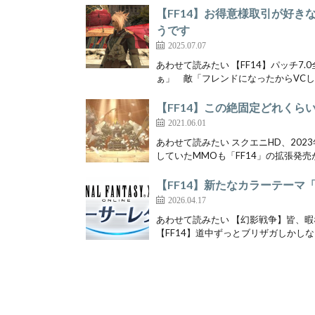
【FF14】お得意様取引が好
うです
2025.07.07
あわせて読みたい 【FF14】パッチ7
ぁ」 敵「フレンドになったからVCしよ
【FF14】この絶固定どれく
2021.06.01
あわせて読みたい スクエニHD、202
していたMMOも「FF14」の拡張発売が
【FF14】新たなカラーテー
2026.04.17
あわせて読みたい 【幻影戦争】皆、
【FF14】道中ずっとブリザガしかしな