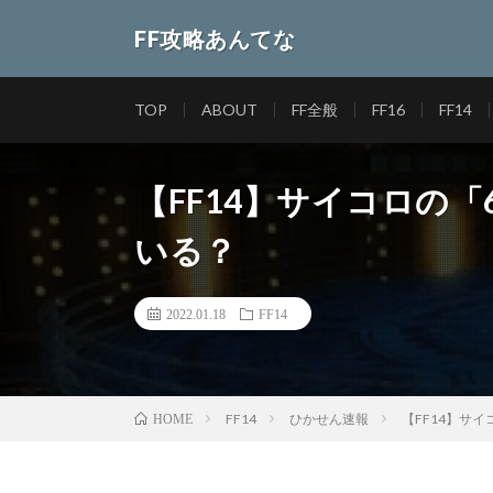
FF攻略あんてな
TOP
ABOUT
FF全般
FF16
FF14
【FF14】サイコロの
いる？
2022.01.18
FF14
FF14
ひかせん速報
【FF14】サ
HOME