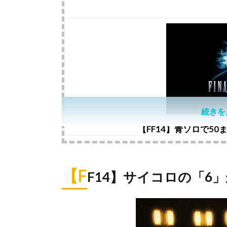
続きを
【FF14】青ソロで5
【F
F14】サイコロの「6