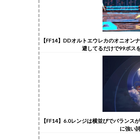
【FF14】DDオルトエウレカのオニオ
避してるだけで99ボス
【FF14】6.0レンジは横並びでバラン
に強い